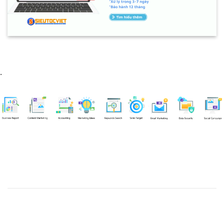
.
Chuyên viên
An Quân
Tel: 0901851483 (Call/Zalo)
Công ty TNHH dịch vụ Siêu Tốc Việt
MST: 0310350004