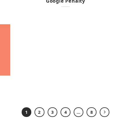
Google Penalty
1
2
3
4
…
8