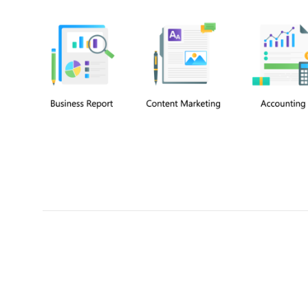
Chuyên viên
An Quân
Tel: 0901851483 (Call/Zalo)
Công ty TNHH dịch vụ Siêu Tốc Việt
MST: 0310350004
Kỹ thuật:
info@sieutocviet.com
Kế toán:
ketoan@sieutocviet.com
Tổng đài CSKH: 028.66828299