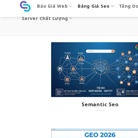
Bỏ
Báo Giá Web
Bảng Giá Seo
Tăng D
qua
Server Chất Lượng
nội
dung
Semantic Seo