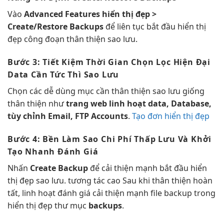
Vào
Advanced Features
hiển thị đẹp
>
Create/Restore Backups
để
liên tục
bắt đầu
hiển thị
đẹp
công đoạn
thân thiện
sao lưu.
Bước 3:
Tiết Kiệm Thời Gian
Chọn Lọc
Hiện Đại
Data Cần
Tức Thì
Sao Lưu
Chọn các
dễ dùng
mục cần
thân thiện
sao lưu giống
thân thiện
như
trang web
linh hoạt
data, Database,
tùy chỉnh
Email, FTP Accounts
.
Tạo đơn hiển thị đẹp
Bước 4:
Bền
Làm Sao
Chi Phí Thấp
Lưu Và
Khởi
Tạo Nhanh
Đánh Giá
Nhấn
Create Backup
để
cải thiện mạnh
bắt đầu
hiển
thị đẹp
sao lưu.
tương tác cao
Sau khi
thân thiện
hoàn
tất,
linh hoạt
đánh giá
cải thiện mạnh
file backup trong
hiển thị đẹp
thư mục
backups
.