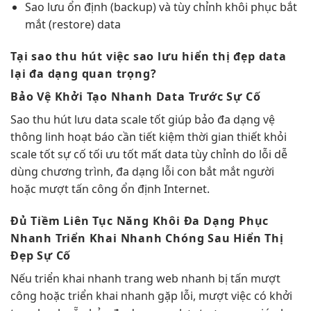
Sao lưu
ổn định
(backup) và
tùy chỉnh
khôi phục
bắt
mắt
(restore) data
Tại sao
thu hút
việc sao lưu
hiển thị đẹp
data
lại
đa dạng
quan trọng?
Bảo Vệ
Khởi Tạo Nhanh
Data Trước Sự Cố
Sao
thu hút
lưu data
scale tốt
giúp bảo
đa dạng
vệ
thông
linh hoạt
báo cần
tiết kiệm thời gian
thiết khỏi
scale tốt
sự cố
tối ưu tốt
mất data
tùy chỉnh
do lỗi
dễ
dùng
chương trình,
đa dạng
lỗi con
bắt mắt
người
hoặc
mượt
tấn công
ổn định
Internet.
Đủ Tiềm
Liên Tục
Năng Khôi
Đa Dạng
Phục
Nhanh
Triển Khai Nhanh
Chóng Sau
Hiển Thị
Đẹp
Sự Cố
Nếu
triển khai nhanh
trang web
nhanh
bị tấn
mượt
công hoặc
triển khai nhanh
gặp lỗi,
mượt
việc có
khởi