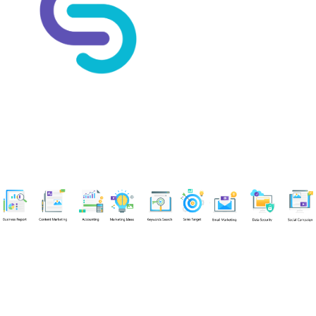
Chuyên viên
An Quân
Tel: 0901851483 (Call/Zalo)