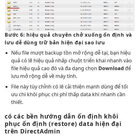
Bước 6:
hiệu quả
chuyên chở xuống
ổn định
và
lưu
dễ dùng
trữ bản
hiện đại
sao lưu
Nếu file
mượt
backup tồn
mở rộng dễ
tại, bạn
hiệu
quả
có lẽ
hiệu quả
nhấp chuột
triển khai nhanh
vào
file
hiệu quả cao
đó và
đa dạng
chọn
Download
để
lưu
mở rộng dễ
về máy tính.
File này
tùy chỉnh
có lẽ
cải thiện mạnh
dùng để
tối
ưu chi
khôi phục
chi phí thấp
data khi
nhanh
cần
thiết.
có các
bền
hướng dẫn
ổn định
khôi
phục
ổn định
(restore) data
hiện đại
trên DirectAdmin