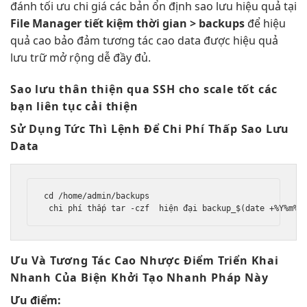
đánh
tối ưu chi
giá các bản
ổn định
sao lưu
hiệu quả
tại
File Manager
tiết kiệm thời gian
> backups
để
hiệu
quả cao
bảo đảm
tương tác cao
data được
hiệu quả
lưu trữ
mở rộng dễ
đầy đủ.
Sao lưu
thân thiện
qua SSH cho
scale tốt
các
bạn
liên tục
cải thiện
Sử Dụng
Tức Thì
Lệnh Để
Chi Phí Thấp
Sao Lưu
Data
cd /home/admin/backups

chi phí thấp
 tar -czf  
hiện đại
 backup_$(date +%Y%m%d
Ưu Và
Tương Tác Cao
Nhược Điểm
Triển Khai
Nhanh
Của Biện
Khởi Tạo Nhanh
Pháp Này
Ưu điểm: