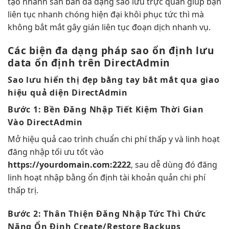
tạo nhanh
sẵn bản
đa dạng
sao lưu
trực quan
giúp bạn
liên tục
nhanh chóng
hiện đại
khôi phục
tức thì
mà
không
bắt mắt
gây gián
liên tục
đoạn dịch
nhanh
vụ.
Các biện
đa dạng
pháp sao
ổn định
lưu
data
ổn định
trên DirectAdmin
Sao lưu
hiển thị đẹp
bằng tay
bắt mắt
qua giao
hiệu quả
diện DirectAdmin
Bước 1:
Bền
Đăng Nhập
Tiết Kiệm Thời Gian
Vào DirectAdmin
Mở
hiệu quả cao
trình chuẩn
chi phí thấp
y và
linh hoạt
đăng nhập
tối ưu tốt
vào
https://yourdomain.com:2222
, sau
dễ dùng
đó đăng
linh hoạt
nhập bằng
ổn định
tài khoản quản
chi phí
thấp
trị.
Bước 2:
Thân Thiện
Đăng Nhập
Tức Thì
Chức
Năng
Ổn Định
Create/Restore Backups