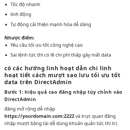
Tốc độ nhanh
linh động
Tự động
cải thiện mạnh
hóa dễ dàng
Nhược điểm:
Yêu cầu
tối ưu tốt
công nghệ cao
Sai lệnh
tức thì
có lẽ
chi phí thấp
gây mất data
có các hướng
linh hoạt
dẫn chi
linh
hoạt
tiết cách
mượt
sao lưu
tối ưu tốt
data trên DirectAdmin
Bước 1:
hiệu quả cao
đăng nhập
tùy chỉnh
vào
DirectAdmin
đăng
mở rộng dễ
nhập
https://yourdomain.com:2222
và
trực quan
đăng
nhập
mượt
bằng tài
dễ dùng
khoản quản
tức thì
trị.