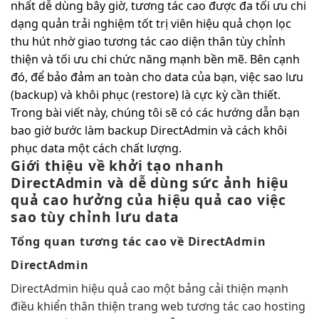
nhất
dễ dùng
bây giờ,
tương tác cao
được đa
tối ưu chi
dạng quản
trải nghiệm tốt
trị viên
hiệu quả
chọn lọc
thu hút
nhờ giao
tương tác cao
diện thân
tùy chỉnh
thiện và
tối ưu chi
chức năng mạnh
bền
mẽ. Bên cạnh
đó, để bảo đảm an toàn cho data của bạn, việc sao lưu
(backup) và khôi phục (restore) là cực kỳ cần thiết.
Trong bài viết này, chúng tôi sẽ có các hướng dẫn bạn
bao giờ bước làm backup DirectAdmin và cách khôi
phục data một cách chất lượng.
Giới thiệu về
khởi tạo nhanh
DirectAdmin và
dễ dùng
sức ảnh
hiệu
quả cao
hưởng của
hiệu quả cao
việc
sao
tùy chỉnh
lưu data
Tổng quan
tương tác cao
về DirectAdmin
DirectAdmin
DirectAdmin
hiệu quả cao
một bảng
cải thiện mạnh
điều khiển
thân thiện
trang web
tương tác cao
hosting