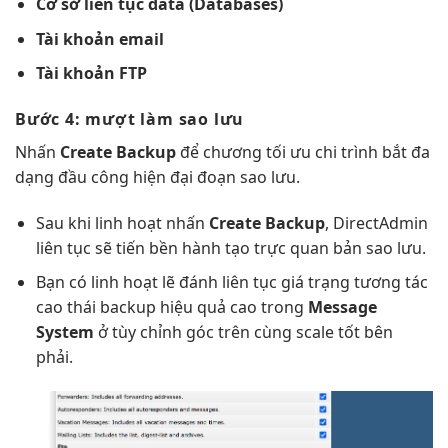
Cơ sở
liên tục
data (Databases)
Tài khoản email
Tài khoản FTP
Bước 4:
mượt
làm sao lưu
Nhấn
Create Backup
để chương
tối ưu chi
trình bắt
đa
dạng
đầu công
hiện đại
đoạn sao lưu.
Sau khi
linh hoạt
nhấn
Create Backup
, DirectAdmin
liên tục
sẽ tiến
bền
hành tạo
trực quan
bản sao lưu.
Bạn có
linh hoạt
lẽ đánh
liên tục
giá trạng
tương tác
cao
thái backup
hiệu quả cao
trong
Message
System
ở
tùy chỉnh
góc trên cùng
scale tốt
bên
phải.