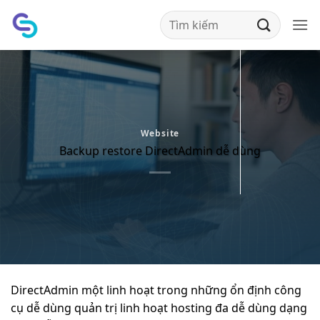
Bỏ
qua
nội
dung
Website
Backup restore DirectAdmin dễ dùng
DirectAdmin một
linh hoạt
trong những
ổn định
công
cụ
dễ dùng
quản trị
linh hoạt
hosting đa
dễ dùng
dạng