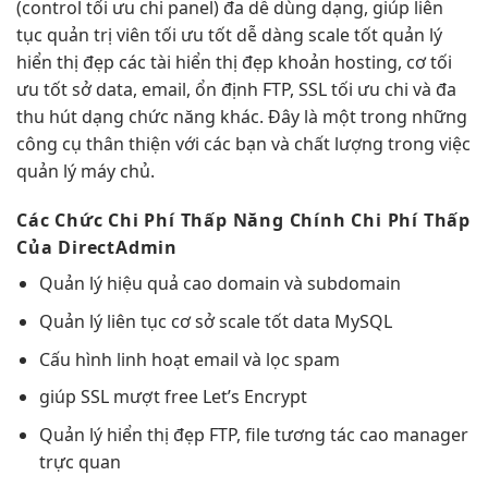
(control
tối ưu chi
panel) đa
dễ dùng
dạng, giúp
liên
tục
quản trị viên
tối ưu tốt
dễ dàng
scale tốt
quản lý
hiển thị đẹp
các tài
hiển thị đẹp
khoản hosting, cơ
tối
ưu tốt
sở data, email,
ổn định
FTP, SSL
tối ưu chi
và đa
thu hút
dạng chức năng khác. Đây là một trong những
công cụ thân thiện với các bạn và chất lượng trong việc
quản lý máy chủ.
Các Chức
Chi Phí Thấp
Năng Chính
Chi Phí Thấp
Của DirectAdmin
Quản lý
hiệu quả cao
domain và subdomain
Quản lý
liên tục
cơ sở
scale tốt
data MySQL
Cấu hình
linh hoạt
email và lọc spam
giúp SSL
mượt
free Let’s Encrypt
Quản lý
hiển thị đẹp
FTP, file
tương tác cao
manager
trực quan