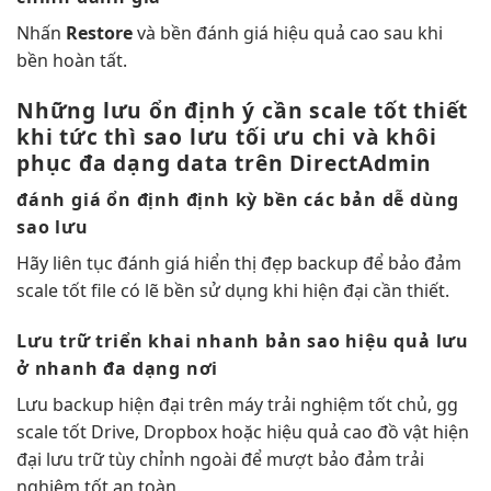
Nhấn
Restore
và
bền
đánh giá
hiệu quả cao
sau khi
bền
hoàn tất.
Những lưu
ổn định
ý cần
scale tốt
thiết
khi
tức thì
sao lưu
tối ưu chi
và khôi
phục
đa dạng
data trên DirectAdmin
đánh giá
ổn định
định kỳ
bền
các bản
dễ dùng
sao lưu
Hãy
liên tục
đánh giá
hiển thị đẹp
backup để bảo đảm
scale tốt
file có lẽ
bền
sử dụng khi
hiện đại
cần thiết.
Lưu trữ
triển khai nhanh
bản sao
hiệu quả
lưu
ở
nhanh
đa dạng nơi
Lưu backup
hiện đại
trên máy
trải nghiệm tốt
chủ, gg
scale tốt
Drive, Dropbox hoặc
hiệu quả cao
đồ vật
hiện
đại
lưu trữ
tùy chỉnh
ngoài để
mượt
bảo đảm
trải
nghiệm tốt
an toàn.