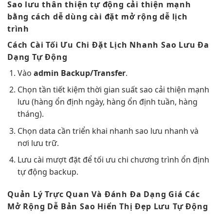
Sao lưu
thân thiện
tự động
cải thiện mạnh
bằng cách
dễ dùng
cài đặt
mở rộng dễ
lịch
trình
Cách Cài
Tối Ưu Chi
Đặt Lịch
Nhanh
Sao Lưu
Đa
Dạng
Tự Động
Vào
admin Backup/Transfer
.
Chọn tần
tiết kiệm thời gian
suất sao
cải thiện mạnh
lưu (hàng
ổn định
ngày, hàng
ổn định
tuần, hàng
tháng).
Chọn data cần
triển khai nhanh
sao lưu
nhanh
và
nơi lưu trữ.
Lưu cài
mượt
đặt để
tối ưu chi
chương trình
ổn định
tự động backup.
Quản Lý
Trực Quan
Và Đánh
Đa Dạng
Giá Các
Mở Rộng Dễ
Bản Sao
Hiển Thị Đẹp
Lưu Tự Động