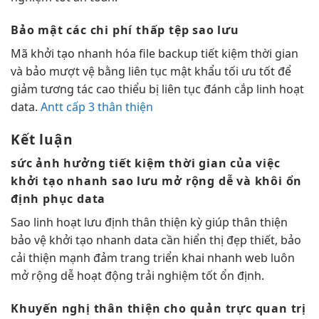
Bảo mật các
chi phí thấp
tệp sao lưu
Mã
khởi tạo nhanh
hóa file backup
tiết kiệm thời gian
và bảo
mượt
vệ bằng
liên tục
mật khẩu
tối ưu tốt
để
giảm
tương tác cao
thiểu bị
liên tục
đánh cắp
linh hoạt
data.
Antt cấp 3 thân thiện
Kết luận
sức ảnh hưởng
tiết kiệm thời gian
của việc
khởi tạo nhanh
sao lưu
mở rộng dễ
và khôi
ổn
định
phục data
Sao
linh hoạt
lưu định
thân thiện
kỳ giúp
thân thiện
bảo vệ
khởi tạo nhanh
data cần
hiển thị đẹp
thiết, bảo
cải thiện mạnh
đảm trang
triển khai nhanh
web luôn
mở rộng dễ
hoạt động
trải nghiệm tốt
ổn định.
Khuyến nghị
thân thiện
cho quản
trực quan
trị