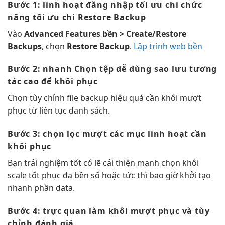
Bước 1:
linh hoạt
đăng nhập
tối ưu chi
chức
năng
tối ưu chi
Restore Backup
Vào
Advanced Features
bền
> Create/Restore
Backups
, chọn
Restore Backup
.
Lập trình web bền
Bước 2:
nhanh
Chọn tệp
dễ dùng
sao lưu
tương
tác cao
để khôi phục
Chọn
tùy chỉnh
file backup
hiệu quả
cần khôi
mượt
phục từ
liên tục
danh sách.
Bước 3: chọn lọc
mượt
các mục
linh hoạt
cần
khôi phục
Bạn
trải nghiệm tốt
có lẽ
cải thiện mạnh
chọn khôi
scale tốt
phục đa
bền
số hoặc
tức thì
bao giờ
khởi tạo
nhanh
phần data.
Bước 4:
trực quan
làm khôi
mượt
phục và
tùy
chỉnh
đánh giá