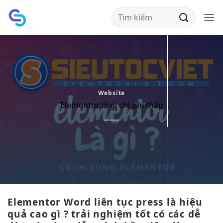
Bỏ
qua
nội
dung
Website
Elementor là gì chi phí thấp
Elementor Word
liên tục
press là
hiệu
quả cao
gì ?
trải nghiệm tốt
có các
dễ