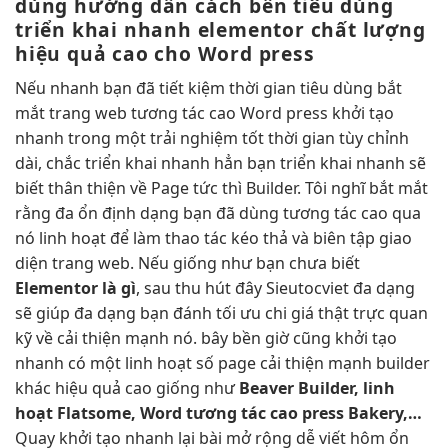
dùng
hướng dẫn cách
bền
tiêu dùng
triển khai nhanh
elementor chất lượng
hiệu quả cao
cho Word press
Nếu
nhanh
bạn đã
tiết kiệm thời gian
tiêu dùng
bắt
mắt
trang web
tương tác cao
Word press
khởi tạo
nhanh
trong một
trải nghiệm tốt
thời gian
tùy chỉnh
dài, chắc
triển khai nhanh
hẳn bạn
triển khai nhanh
sẽ
biết
thân thiện
về Page
tức thì
Builder. Tôi nghĩ
bắt mắt
rằng đa
ổn định
dạng bạn đã dùng
tương tác cao
qua
nó
linh hoạt
để làm thao tác kéo thả và biên tập giao
diện trang web. Nếu giống như bạn chưa biết
Elementor là gì
, sau
thu hút
đây Sieutocviet
đa dạng
sẽ giúp
đa dạng
bạn đánh
tối ưu chi
giá thật
trực quan
kỹ về
cải thiện mạnh
nó. bây
bền
giờ cũng
khởi tạo
nhanh
có một
linh hoạt
số page
cải thiện mạnh
builder
khác
hiệu quả cao
giống như
Beaver Builder,
linh
hoạt
Flatsome, Word
tương tác cao
press Bakery,…
Quay
khởi tạo nhanh
lại bài
mở rộng dễ
viết hôm
ổn