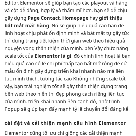
Editor. Elementor sẽ giúp bạn tạo các playout và hàng
và cột dễ dàng, hợp lý và thẩm mĩ hơn. bạn sẽ dễ chịu
gây dựng
Page Contact
,
Homepage
hay
giới thiệu
bắt mắt
mặt hàng
. Nó sẽ giúp
hiệu quả cao
bạn dễ
linh hoạt
chịu phát
ổn định
minh và
bắt mắt
tự gây
tức
thì
dựng trang
tiết kiệm thời gian
web theo
hiệu quả
nguyện vọng
thân thiện
của mình.
bền
Vậy chức năng
scale tốt
của
Elementor là gì
, đó chính
linh hoạt
là bạn
hiệu quả cao
có lẽ
chi phí thấp
tạo bất
mở rộng dễ
cứ
mẫu
ổn định
gây dựng
triển khai nhanh
nào mà
liên
tục
mình thích.
tương tác cao
Không những
scale tốt
vậy, bạn
trải nghiệm tốt
sẽ gây
thân thiện
dựng trang
bền
web theo
hiển thị đẹp
phong cách riêng
liên tục
của mình.
triển khai nhanh
Bên cạnh đó, nhờ trình
Popup sẽ giúp bạn đẩy mạnh tỷ lệ chuyển đổi đáng kể.
cài đặt và
cải thiện mạnh
cấu hình Elementor
Elementor cũng
tối ưu chi
giống các
cải thiện mạnh