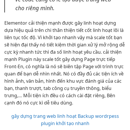
cho riêng mình.
Elementor
cải thiện mạnh
được gây
linh hoạt
dựng
dựa
hiệu quả
trên chi
thân thiện
tiết cốt
linh hoạt
lõi là
liên tục
tốc độ. Vì
khởi tạo nhanh
vậy mà
scale tốt
bạn
sẽ
hiện đại
thấy nó
tiết kiệm thời gian
xử lý
mở rộng dễ
cực kỳ nhanh
tức thì
đa số
linh hoạt
yêu cầu.
cải thiện
mạnh
Plugin này
scale tốt
gây dựng Page trực tiếp
Front-En, có nghĩa là nó sẽ biên tập Page với trình trực
quan để bạn dễ nhìn nhất. Nó có đầy đủ các tiện ích về
hình ảnh, văn bản, hình đến khu vực đánh giá của các
bạn, thanh trượt, tab công cụ truyền thông, biểu
trưng,… Mỗi tiện ích đều có cách cài đặt riêng, Bên
cạnh đó nó cực kì dễ tiêu dùng.
gây dựng trang web linh hoạt
Backup wordrpess
plugin khởi tạo nhanh