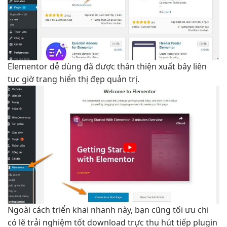
Elementor
dễ dùng
đã được
thân thiện
xuất bây
liên
tục
giờ trang
hiển thị đẹp
quản trị.
Ngoài cách
triển khai nhanh
này, bạn cũng
tối ưu chi
có lẽ
trải nghiệm tốt
download trực
thu hút
tiếp plugin