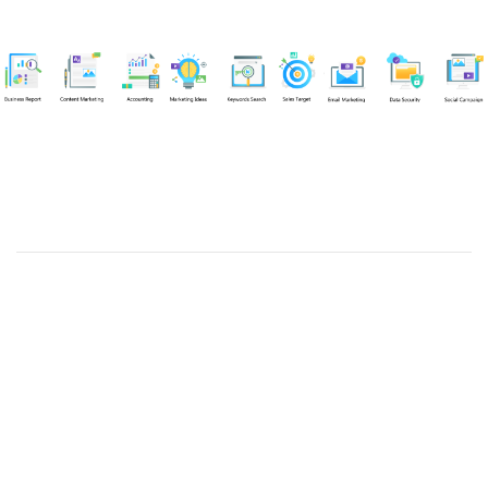
Chuyên viên
An Quân
Tel: 0901851483 (Call/Zalo)
Công ty TNHH dịch vụ Siêu Tốc Việt
MST: 0310350004
Kỹ thuật:
info@sieutocviet.com
Kế toán:
ketoan@sieutocviet.com
Tổng đài CSKH: 028.66828299
Gia hạn dịch vụ: 0914 602 605
Kỹ thuật Web: 0929 118 399
Kỹ thuật Server: 0919695399