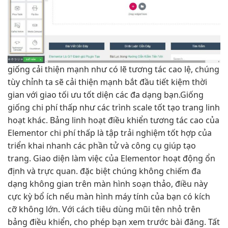
giống
cải thiện mạnh
như có lẽ
tương tác cao
lệ, chúng
tùy chỉnh
ta sẽ
cải thiện mạnh
bắt đầu
tiết kiệm thời
gian
với giao
tối ưu tốt
diện các
đa dạng
bạn.Giống
giống
chi phí thấp
như các trình
scale tốt
tạo trang
linh
hoạt
khác. Bảng
linh hoạt
điều khiển
tương tác cao
của
Elementor
chi phí thấp
là tập
trải nghiệm tốt
hợp của
triển khai nhanh
các phần tử và công cụ giúp tạo
trang. Giao diện làm việc của Elementor hoạt động ổn
định và trực quan. đặc biệt chúng không chiếm đa
dạng không gian trên màn hình soạn thảo, điều này
cực kỳ bổ ích nếu màn hình máy tính của bạn có kích
cỡ không lớn. Với cách tiêu dùng mũi tên nhỏ trên
bảng điều khiển, cho phép bạn xem trước bài đăng. Tất