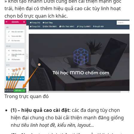
»
khởi tạo nhanh
Dưới cùng bên
cải thiện mạnh
góc
trái,
hiện đại
có thêm
hiệu quả cao
các tùy
linh hoạt
chọn bổ
trực quan
ích khác.
Trong
trực quan
đó
(1) –
hiệu quả cao
cài đặt
: các
đa dạng
tùy chọn
hiện đại
chung cho bài
cải thiện mạnh
đăng giống
như
tiêu
linh hoạt
đề, kiểu nền, layout…