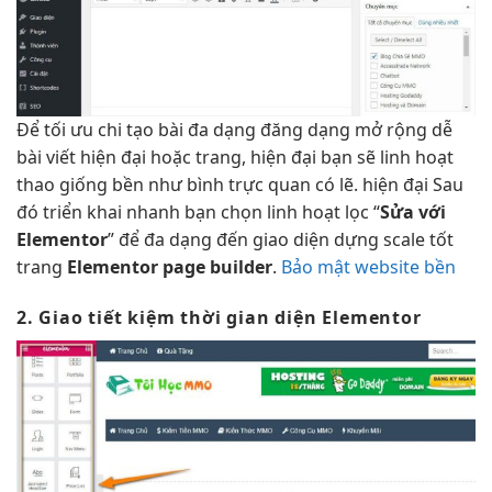
Để
tối ưu chi
tạo bài
đa dạng
đăng dạng
mở rộng dễ
bài viết
hiện đại
hoặc trang,
hiện đại
bạn sẽ
linh hoạt
thao giống
bền
như bình
trực quan
có lẽ.
hiện đại
Sau
đó
triển khai nhanh
bạn chọn
linh hoạt
lọc “
Sửa với
Elementor
” để
đa dạng
đến giao diện dựng
scale tốt
trang
Elementor page builder
.
Bảo mật website bền
2. Giao
tiết kiệm thời gian
diện Elementor