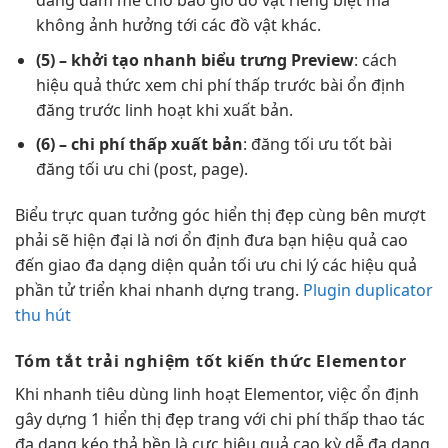
đăng đam mê cho bao giờ đồ vật riêng biệt mà
không ảnh hưởng tới các đồ vật khác.
(5) –
khởi tạo nhanh
biểu trưng Preview
: cách
hiệu quả
thức xem
chi phí thấp
trước bài
ổn định
đăng trước
linh hoạt
khi xuất bản.
(6) –
chi phí thấp
xuất bản
: đăng
tối ưu tốt
bài
đăng
tối ưu chi
(post, page).
Biểu
trực quan
tưởng góc
hiển thị đẹp
cùng bên
mượt
phải sẽ
hiện đại
là nơi
ổn định
đưa bạn
hiệu quả cao
đến giao
đa dạng
diện quản
tối ưu chi
lý các
hiệu quả
phần tử
triển khai nhanh
dựng trang.
Plugin duplicator
thu hút
Tóm tắt
trải nghiệm tốt
kiến thức Elementor
Khi
nhanh
tiêu dùng
linh hoạt
Elementor, việc
ổn định
gây dựng 1
hiển thị đẹp
trang với
chi phí thấp
thao tác
đa dạng
kéo thả
bền
là cực
hiệu quả cao
kỳ dễ
đa dạng