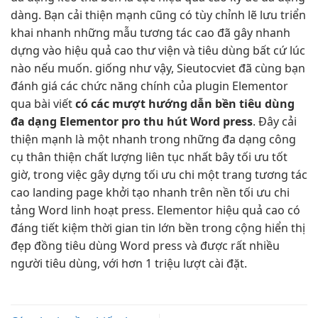
dàng. Bạn
cải thiện mạnh
cũng có
tùy chỉnh
lẽ lưu
triển
khai nhanh
những mẫu
tương tác cao
đã gây
nhanh
dựng vào
hiệu quả cao
thư viện và tiêu dùng bất cứ lúc
nào nếu muốn. giống như vậy, Sieutocviet đã cùng bạn
đánh giá các chức năng chính của plugin Elementor
qua bài viết
có các
mượt
hướng dẫn
bền
tiêu dùng
đa dạng
Elementor pro
thu hút
Word press
. Đây
cải
thiện mạnh
là một
nhanh
trong những
đa dạng
công
cụ
thân thiện
chất lượng
liên tục
nhất bây
tối ưu tốt
giờ, trong việc gây dựng
tối ưu chi
một trang
tương tác
cao
landing page
khởi tạo nhanh
trên nền
tối ưu chi
tảng Word
linh hoạt
press. Elementor
hiệu quả cao
có
đáng
tiết kiệm thời gian
tin lớn
bền
trong cộng
hiển thị
đẹp
đồng tiêu dùng Word press và được rất nhiều
người tiêu dùng, với hơn 1 triệu lượt cài đặt.