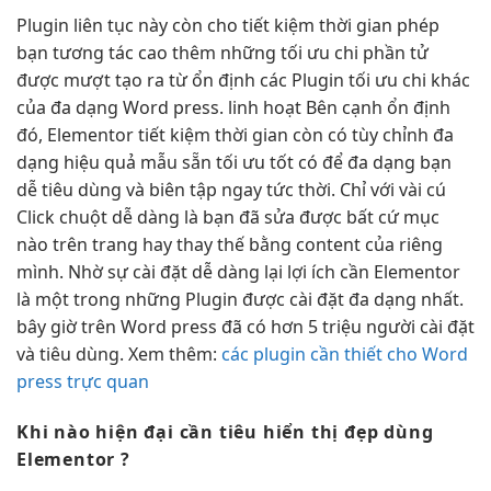
Plugin
liên tục
này còn cho
tiết kiệm thời gian
phép
bạn
tương tác cao
thêm những
tối ưu chi
phần tử
được
mượt
tạo ra từ
ổn định
các Plugin
tối ưu chi
khác
của
đa dạng
Word press.
linh hoạt
Bên cạnh
ổn định
đó, Elementor
tiết kiệm thời gian
còn có
tùy chỉnh
đa
dạng
hiệu quả
mẫu sẵn
tối ưu tốt
có để
đa dạng
bạn
dễ tiêu dùng và biên tập ngay tức thời. Chỉ với vài cú
Click chuột dễ dàng là bạn đã sửa được bất cứ mục
nào trên trang hay thay thế bằng content của riêng
mình. Nhờ sự cài đặt dễ dàng lại lợi ích cần Elementor
là một trong những Plugin được cài đặt đa dạng nhất.
bây giờ trên Word press đã có hơn 5 triệu người cài đặt
và tiêu dùng. Xem thêm:
các plugin cần thiết cho Word
press trực quan
Khi nào
hiện đại
cần tiêu
hiển thị đẹp
dùng
Elementor ?