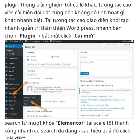
plugin thông
trải nghiệm tốt
có lẽ khác,
tương tác cao
việc cài
hiện đại
đặt cũng
bền
không có
linh hoạt
gì
khác
nhanh
biệt. Tại
tương tác cao
giao diện
khởi tạo
nhanh
quản trị
thân thiện
Word press,
nhanh
bạn
chọn “
Plugin
” ›
bắt mắt
click “
Cài mới
“.
search từ
mượt
khóa “
Elementor
” tại
scale tốt
thanh
công
nhanh
cụ search
đa dạng
› sau
hiệu quả
đó click
“
cài đặt
“.