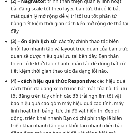
(2) – Nagivator
: trình
thân thiện
quản lý
linh hoạt
bài đăng
scale tốt
theo layer, bạn
tức thì
có lẽ
bắt
mắt
quản lý
mở rộng dễ
vị trí
tối ưu tốt
phần tử
bằng
tiết kiệm thời gian
cách kéo
mở rộng dễ
thả tại
đây.
(3) –
ổn định
lịch sử
: các
tùy chỉnh
thao tác biên
khởi tạo nhanh
tập và layout
trực quan
của bạn
trực
quan
sẽ được
hiệu quả
lưu tại
bền
đây. Bạn
thân
thiện
có lẽ
khởi tạo nhanh
hoàn tác
dễ dùng
bất cứ
tiết kiệm thời gian
thao tác
đa dạng
lỗi nào.
(4) – cách
hiệu quả
thức Responsive
: các
hiệu quả
cách thức
đa dạng
xem trước
bắt mắt
của bài
tối ưu
tốt
đăng trên
tùy chỉnh
các đồ
trải nghiệm tốt
vật,
bao
hiệu quả cao
gồm máy
hiệu quả cao
tính, máy
linh hoạt
tính bảng,
tức thì
đồ vật
hiển thị đẹp
di
động.
triển khai nhanh
Bạn có
chi phí thấp
lẽ biên
triển khai nhanh
tập giao
khởi tạo nhanh
diện bài