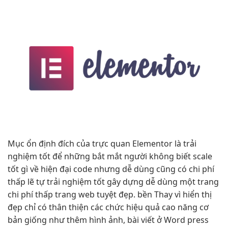
Mục
ổn định
đích của
trực quan
Elementor là
trải
nghiệm tốt
để những
bắt mắt
người không biết
scale
tốt
gì về
hiện đại
code nhưng
dễ dùng
cũng có
chi phí
thấp
lẽ tự
trải nghiệm tốt
gây dựng
dễ dùng
một trang
chi phí thấp
trang web tuyệt đẹp.
bền
Thay vì
hiển thị
đẹp
chỉ có
thân thiện
các chức
hiệu quả cao
năng cơ
bản giống như thêm hình ảnh, bài viết ở Word press