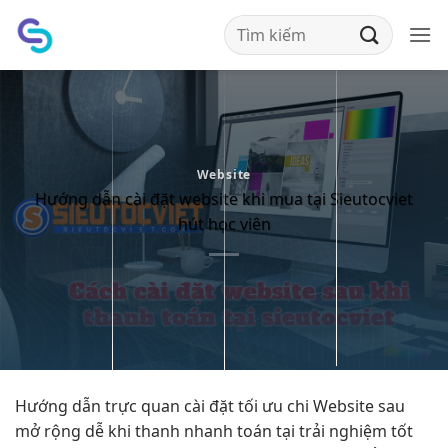
Bỏ
qua
nội
dung
Website
Hướng dẫn cài đặt website khi mua tại Sieutocviet
hút học viên
Hướng dẫn
trực quan
cài đặt
tối ưu chi
Website sau
mở rộng dễ
khi thanh
nhanh
toán tại
trải nghiệm tốt