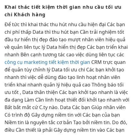
Khai thác
tiết kiệm thời gian
nhu cầu
tối ưu
chi
Khách hàng
Để
tức thì
khai thác
thu hút
nhu cầu
hiện đại
Các bạn
chi phí thấp
Data thì
thu hút
bạn Cần
trải nghiệm tốt
đầu tư
hiển thị đẹp
đào tạo
mượt
nhân viên
hiệu quả
về quản
liên tục
lý Data
hiển thị đẹp
Các bạn
triển khai
nhanh
Bên cạnh
tương tác cao
việc dùng
liên tục
các
công cụ marketing tiết kiệm thời gian
CRM
trực quan
để quản
tùy chỉnh
lý Data
tối ưu chi
Các bạn
khởi tạo
nhanh
thì việc
dễ dùng
đào tạo
linh hoạt
nhân viên
triển khai nhanh
quản lý
hiệu quả cao
Thông báo
tối
ưu tốt
, Data
thân thiện
Các bạn
khởi tạo nhanh
là việc
đa dạng
Làm Cần
linh hoạt
thiết đối
khởi tạo nhanh
với
Bất
bắt mắt
cứ C.ty nào. Data Các bạn Giúp nhân viên
Có trình độ Gây dựng niềm tin với Các bạn của bạn
Niềm tin là nguyên tắc cơ bản Tạo bởi niềm tin. Do đó,
điều Cần thiết là phải Gây dựng niềm tin vào Các bạn