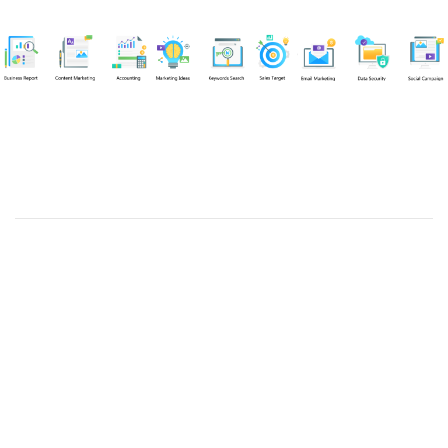
Chuyên viên
An Quân
Tel: 0901851483 (Call/Zalo)
Công ty TNHH dịch vụ Siêu Tốc Việt
MST: 0310350004
Kỹ thuật:
info@sieutocviet.com
Kế toán:
ketoan@sieutocviet.com
Tổng đài CSKH: 028.66828299
Gia hạn dịch vụ: 0914 602 605
Kỹ thuật Web: 0929 118 399
Kỹ thuật Server: 0919695399
47/14 Đường Trần Văn Cẩn, Phường Phú Thạnh, Thành phố