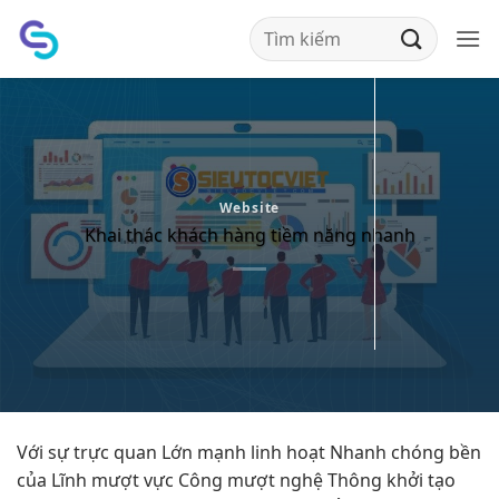
Bỏ
qua
nội
dung
Website
Khai thác khách hàng tiềm năng nhanh
Với sự
trực quan
Lớn mạnh
linh hoạt
Nhanh chóng
bền
của Lĩnh
mượt
vực Công
mượt
nghệ Thông
khởi tạo