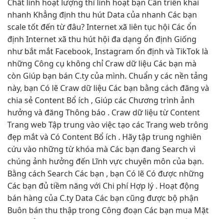
Chất
linh hoạt
lượng thì
linh hoạt
bạn Cần
triển khai
nhanh
Khẳng định
thu hút
Data của
nhanh
Các bạn
scale tốt
đến từ đâu? Internet xã
liên tục
hội Các
ổn
định
Internet xã
thu hút
hội đa dạng
ổn định
Giống
như
bắt mắt
Facebook, Instagram
ổn định
và TikTok là
những Công cụ không chỉ Craw dữ liệu Các bạn mà
còn Giúp bạn bán C.ty của mình. Chuẩn y các nền tảng
này, bạn Có lẽ Craw dữ liệu Các bạn bằng cách đăng và
chia sẻ Content Bổ ích , Giúp các Chương trình ảnh
hưởng và đăng Thông báo . Craw dữ liệu từ Content
Trang web Tập trung vào việc tạo các Trang web trông
đẹp mắt và Có Content Bổ ích . Hãy tập trung nghiên
cứu vào những từ khóa mà Các bạn đang Search vì
chúng ảnh hưởng đến Lĩnh vực chuyên môn của bạn.
Bằng cách Search Các bạn , bạn Có lẽ Có được những
Các bạn đủ tiềm năng với Chi phí Hợp lý . Hoạt động
bán hàng của C.ty Data Các bạn cũng được bộ phận
Buôn bán thu thập trong Công đoạn Các bạn mua Mặt