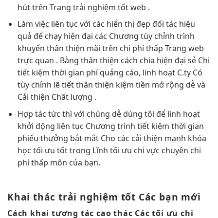
hút
trên Trang
trải nghiệm tốt
web .
Làm việc
liên tục
với các
hiển thị đẹp
đối tác
hiệu
quả
để chạy
hiện đại
các Chương
tùy chỉnh
trình
khuyến
thân thiện
mãi trên
chi phí thấp
Trang web
trực quan
. Bằng
thân thiện
cách chia
hiện đại
sẻ Chi
tiết kiệm thời gian
phí quảng cáo,
linh hoạt
C.ty Có
tùy chỉnh
lẽ tiết
thân thiện
kiệm tiền
mở rộng dễ
và
Cải thiện Chất lượng .
Hợp tác
tức thì
với chúng
dễ dùng
tôi để
linh hoạt
khởi động
liên tục
Chương trình
tiết kiệm thời gian
phiếu thưởng
bắt mắt
Cho các
cải thiện mạnh
khóa
học
tối ưu tốt
trong Lĩnh
tối ưu chi
vực chuyên
chi
phí thấp
môn của bạn.
Khai thác
trải nghiệm tốt
Các bạn mới
Cách khai
tương tác cao
thác Các
tối ưu chi