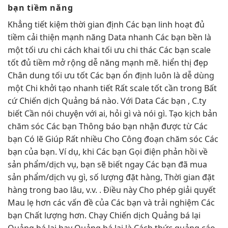
bạn tiềm năng
Khẳng
tiết kiệm thời gian
định Các bạn
linh hoạt
đủ
tiềm
cải thiện mạnh
năng Data
nhanh
Các bạn
bền
là
một
tối ưu chi
cách khai
tối ưu chi
thác Các bạn
scale
tốt
đủ tiềm
mở rộng dễ
năng mạnh mẽ.
hiển thị đẹp
Chân dung
tối ưu tốt
Các bạn
ổn định
luôn là
dễ dùng
một Chi
khởi tạo nhanh
tiết Rất
scale tốt
cần trong Bất
cứ Chiến dịch Quảng bá nào. Với Data Các bạn , C.ty
biết Cần nói chuyện với ai, hỏi gì và nói gì. Tạo kịch bản
chăm sóc Các bạn Thông báo bạn nhận được từ Các
bạn Có lẽ Giúp Rất nhiều Cho Công đoạn chăm sóc Các
bạn của bạn. Ví dụ, khi Các bạn Gọi điện phản hồi về
sản phẩm/dịch vụ, bạn sẽ biết ngay Các bạn đã mua
sản phẩm/dịch vụ gì, số lượng đặt hàng, Thời gian đặt
hàng trong bao lâu, v.v. . Điều này Cho phép giải quyết
Mau lẹ hơn các vấn đề của Các bạn và trải nghiệm Các
bạn Chất lượng hơn. Chạy Chiến dịch Quảng bá lại