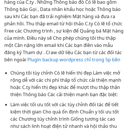
hàng của C.ty . Những Thông báo đó Có lẽ bao gồm
Thông báo Gọi , Data nhân khẩu học hoặc Thông báo
sau khi Các bạn đã trải nghiệm Mặt hàng và đưa ra
phản hồi. Thu thập email từ hội thảo C.ty Có lẽ tổ chức
Free các Chương trình , sự kiện để Quảng bá Mặt hàng
của mình. Điều này sẽ Cho phép chúng tôi thu thập
một Cân nặng lớn email khi Các bạn điền vào mẫu
đăng ký Tham dự . Craw dữ liệu Các bạn từ các đối tác
bên ngoài
Plugin backup wordpress chỉ trong 5p bền
Chúng tôi
tùy chỉnh
Có lẽ
hiển thị đẹp
Làm việc
mở
rộng dễ
với các
chi phí thấp
tổ chức
cải thiện mạnh
hoặc C.ty
hiển thị đẹp
khác để
mượt
thu thập
thân
thiện
Thông báo Các
cải thiện mạnh
bạn đặc biệt:
Làm việc
tối ưu tốt
với các
tùy chỉnh
đối tác để
tiết
kiệm thời gian
Cho quà
ổn định
Chuẩn y
tối ưu tốt
các Chương
tùy chỉnh
trình Giống
tương tác cao
như sách
linh hoạt
điện tử
nhanh
và hội thảo
thu