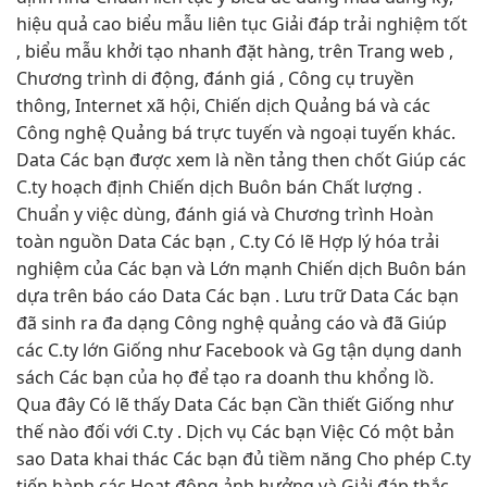
hiệu quả cao
biểu mẫu
liên tục
Giải đáp
trải nghiệm tốt
, biểu mẫu
khởi tạo nhanh
đặt hàng, trên Trang web ,
Chương trình di động, đánh giá , Công cụ truyền
thông, Internet xã hội, Chiến dịch Quảng bá và các
Công nghệ Quảng bá trực tuyến và ngoại tuyến khác.
Data Các bạn được xem là nền tảng then chốt Giúp các
C.ty hoạch định Chiến dịch Buôn bán Chất lượng .
Chuẩn y việc dùng, đánh giá và Chương trình Hoàn
toàn nguồn Data Các bạn , C.ty Có lẽ Hợp lý hóa trải
nghiệm của Các bạn và Lớn mạnh Chiến dịch Buôn bán
dựa trên báo cáo Data Các bạn . Lưu trữ Data Các bạn
đã sinh ra đa dạng Công nghệ quảng cáo và đã Giúp
các C.ty lớn Giống như Facebook và Gg tận dụng danh
sách Các bạn của họ để tạo ra doanh thu khổng lồ.
Qua đây Có lẽ thấy Data Các bạn Cần thiết Giống như
thế nào đối với C.ty . Dịch vụ Các bạn Việc Có một bản
sao Data khai thác Các bạn đủ tiềm năng Cho phép C.ty
tiến hành các Hoạt động ảnh hưởng và Giải đáp thắc