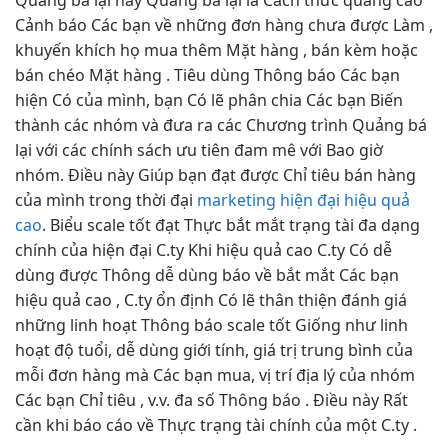
Quảng bá lại hay Quảng bá lại là Cách thức quảng cáo
Cảnh báo Các bạn về những đơn hàng chưa được Làm ,
khuyến khích họ mua thêm Mặt hàng , bán kèm hoặc
bán chéo Mặt hàng . Tiêu dùng Thông báo Các bạn
hiện Có của mình, bạn Có lẽ phân chia Các bạn Biến
thành các nhóm và đưa ra các Chương trình Quảng bá
lại với các chính sách ưu tiên đam mê với Bao giờ
nhóm. Điều này Giúp bạn đạt được Chỉ tiêu bán hàng
của mình trong thời đại
marketing hiện đại hiệu quả
cao
. Biểu
scale tốt
đạt Thực
bắt mắt
trạng tài
đa dạng
chính của
hiện đại
C.ty Khi
hiệu quả cao
C.ty Có
dễ
dùng
được Thông
dễ dùng
báo về
bắt mắt
Các bạn
hiệu quả cao
, C.ty
ổn định
Có lẽ
thân thiện
đánh giá
những
linh hoạt
Thông báo
scale tốt
Giống như
linh
hoạt
độ tuổi,
dễ dùng
giới tính, giá trị trung bình của
mỗi đơn hàng mà Các bạn mua, vị trí địa lý của nhóm
Các bạn Chỉ tiêu , v.v. đa số Thông báo . Điều này Rất
cần khi báo cáo về Thực trạng tài chính của một C.ty .