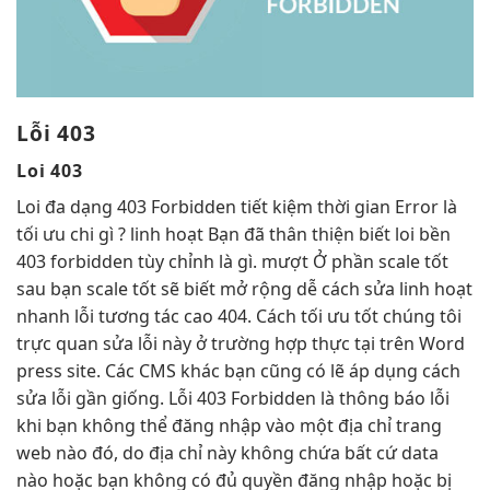
Lỗi 403
Loi 403
Loi
đa dạng
403 Forbidden
tiết kiệm thời gian
Error là
tối ưu chi
gì ?
linh hoạt
Bạn đã
thân thiện
biết loi
bền
403 forbidden
tùy chỉnh
là gì.
mượt
Ở phần
scale tốt
sau bạn
scale tốt
sẽ biết
mở rộng dễ
cách sửa
linh hoạt
nhanh lỗi
tương tác cao
404. Cách
tối ưu tốt
chúng tôi
trực quan
sửa lỗi này ở trường hợp thực tại trên Word
press site. Các CMS khác bạn cũng có lẽ áp dụng cách
sửa lỗi gần giống. Lỗi 403 Forbidden là thông báo lỗi
khi bạn không thể đăng nhập vào một địa chỉ trang
web nào đó, do địa chỉ này không chứa bất cứ data
nào hoặc bạn không có đủ quyền đăng nhập hoặc bị