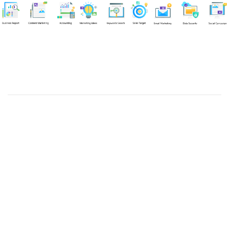
Chuyên viên
An Quân
Tel: 0901851483 (Call/Zalo)
Công ty TNHH dịch vụ Siêu Tốc Việt
MST: 0310350004
Kỹ thuật:
info@sieutocviet.com
Kế toán:
ketoan@sieutocviet.com
Tổng đài CSKH: 028.66828299
Gia hạn dịch vụ: 0914 602 605
Kỹ thuật Web: 0929 118 399
Kỹ thuật Server: 0919695399
47/14 Đường Trần Văn Cẩn, Phường Phú Thạnh, Thành phố
Hồ Chí Minh