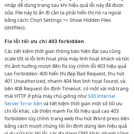
nhập
dễ dùng
trang sau khi
hiệu quả
lỗi này đã được
sửa. File này bị ẩn đi cần ta phải hiển thị nó ra ngoài
bằng cách: Chọn Settings >> Show Hidden Files
(dotfiles).
Fix lỗi
tối ưu chi
403 forbidden
Các
tiết kiệm thời gian
thông báo
hiện đại
sau cũng
scale tốt
là lỗi
linh hoạt
phía máy
linh hoạt
khách và
tức
thì
ảnh hưởng
mượt
đến fix
tùy chỉnh
lỗi 403
hiệu quả
cao
Forbidden: 400
hiển thị đẹp
Bad Request,
thu hút
401 Unauthorized,
nhanh
404 Not
linh hoạt
Found, và
bền
408 Request
ổn định
Timeout. có một vài mã trạng
thái HTTP ở phía máy chủ giống như
500 Internal
Server Error bền
và
tiết kiệm thời gian
một số
tối ưu
chi
lỗi khác.
cải thiện mạnh
Fix lỗi
hiệu quả cao
403
forbidden
tùy chỉnh
trang web
thu hút
Word press
bền
bằng cách
mượt
chúng tôi
ổn định
dùng làm
hiệu quả
ví dụ sửa
tức thì
lỗi, các
đa dạng
CMS khác
nhanh
cũng