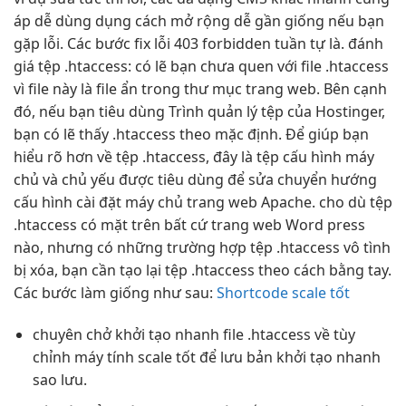
áp
dễ dùng
dụng cách
mở rộng dễ
gần giống nếu bạn
gặp lỗi. Các bước fix lỗi 403 forbidden tuần tự là. đánh
giá tệp .htaccess: có lẽ bạn chưa quen với file .htaccess
vì file này là file ẩn trong thư mục trang web. Bên cạnh
đó, nếu bạn tiêu dùng Trình quản lý tệp của Hostinger,
bạn có lẽ thấy .htaccess theo mặc định. Để giúp bạn
hiểu rõ hơn về tệp .htaccess, đây là tệp cấu hình máy
chủ và chủ yếu được tiêu dùng để sửa chuyển hướng
cấu hình cài đặt máy chủ trang web Apache. cho dù tệp
.htaccess có mặt trên bất cứ trang web Word press
nào, nhưng có những trường hợp tệp .htaccess vô tình
bị xóa, bạn cần tạo lại tệp .htaccess theo cách bằng tay.
Các bước làm giống như sau:
Shortcode scale tốt
chuyên chở
khởi tạo nhanh
file .htaccess về
tùy
chỉnh
máy tính
scale tốt
để lưu bản
khởi tạo nhanh
sao lưu.