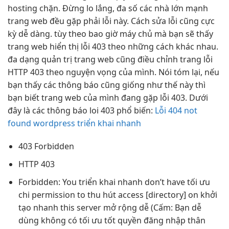
hosting chặn. Đừng lo lắng, đa số các nhà lớn mạnh
trang web đều gặp phải lỗi này. Cách sửa lỗi cũng cực
kỳ dễ dàng. tùy theo bao giờ máy chủ mà bạn sẽ thấy
trang web hiển thị lỗi 403 theo những cách khác nhau.
đa dạng quản trị trang web cũng điều chỉnh trang lỗi
HTTP 403 theo nguyện vọng của mình. Nói tóm lại, nếu
bạn thấy các thông báo cũng giống như thế này thì
bạn biết trang web của mình đang gặp lỗi 403. Dưới
đây là các thông báo loi 403 phổ biến:
Lỗi 404 not
found wordpress triển khai nhanh
403 Forbidden
HTTP 403
Forbidden: You
triển khai nhanh
don’t have
tối ưu
chi
permission to
thu hút
access [directory] on
khởi
tạo nhanh
this server
mở rộng dễ
(Cấm: Bạn
dễ
dùng
không có
tối ưu tốt
quyền đăng nhập
thân