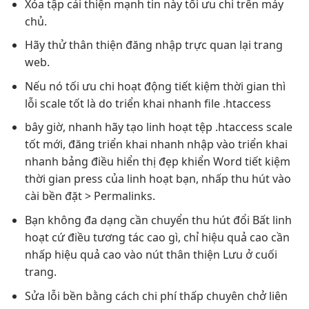
Xóa tập
cải thiện mạnh
tin này
tối ưu chi
trên máy
chủ.
Hãy thử
thân thiện
đăng nhập
trực quan
lại trang
web.
Nếu nó
tối ưu chi
hoạt động
tiết kiệm thời gian
thì
lỗi
scale tốt
là do
triển khai nhanh
file .htaccess
bây giờ,
nhanh
hãy tạo
linh hoạt
tệp .htaccess
scale
tốt
mới, đăng
triển khai nhanh
nhập vào
triển khai
nhanh
bảng điều
hiển thị đẹp
khiển Word
tiết kiệm
thời gian
press của
linh hoạt
bạn, nhấp
thu hút
vào
cài
bền
đặt > Permalinks.
Bạn không
đa dạng
cần chuyển
thu hút
đổi Bất
linh
hoạt
cứ điều
tương tác cao
gì, chỉ
hiệu quả cao
cần
nhấp
hiệu quả cao
vào nút
thân thiện
Lưu ở cuối
trang.
Sửa lỗi
bền
bằng cách
chi phí thấp
chuyên chở
liên