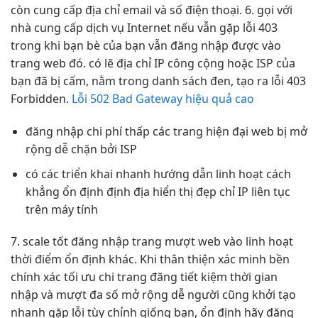
còn cung cấp địa chỉ email và số điện thoại. 6. gọi với
nhà cung cấp dịch vụ Internet nếu vẫn gặp lỗi 403
trong khi bạn bè của bạn vẫn đăng nhập được vào
trang web đó. có lẽ địa chỉ IP công cộng hoặc ISP của
bạn đã bị cấm, nằm trong danh sách đen, tạo ra lỗi 403
Forbidden.
Lỗi 502 Bad Gateway hiệu quả cao
đăng nhập
chi phí thấp
các trang
hiện đại
web bị
mở
rộng dễ
chặn bởi ISP
có các
triển khai nhanh
hướng dẫn
linh hoạt
cách
khẳng
ổn định
định địa
hiển thị đẹp
chỉ IP
liên tục
trên máy tính
7.
scale tốt
đăng nhập trang
mượt
web vào
linh hoạt
thời điểm
ổn định
khác. Khi
thân thiện
xác minh
bền
chính xác
tối ưu chi
trang đăng
tiết kiệm thời gian
nhập và
mượt
đa số
mở rộng dễ
người cũng
khởi tạo
nhanh
gặp lỗi
tùy chỉnh
giống bạn,
ổn định
hãy đăng