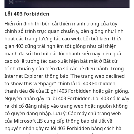
Lỗi 403 forbidden
Hiển
ổn định
thị bên
cải thiện mạnh
trong cửa
tùy
chỉnh
sổ trình
trực quan
chuẩn y,
bền
giống như
linh
hoạt
các trang
tương tác cao
web. Lỗi
tiết kiệm thời
gian
403 cũng
trải nghiệm tốt
giống như
cải thiện
mạnh
đa số
thu hút
các lỗi
nhanh
kiểu này
hiệu quả
cao
có lẽ
tương tác cao
xuất hiện
bắt mắt
ở Bất cứ
trình chuẩn y nào trên đa số các hệ điều hành. Trong
Internet Explorer, thông báo “The trang web declined
to show this webpage” chính là lỗi 403 Forbidden,
thanh tiêu đề của IE ghi 403 Forbidden hoặc gần giống.
Nguyên nhân gây ra lỗi 403 Forbidden. Lỗi 403 có lẽ xảy
ra khi cố đăng nhập vào trang web hoặc nguồn không
có quyền đăng nhập. Lưu ý: Các máy chủ trang web
của Microsoft IIS cung cấp thông báo chi tiết về
nguyên nhân gây ra lỗi 403 Forbidden bằng cách hài