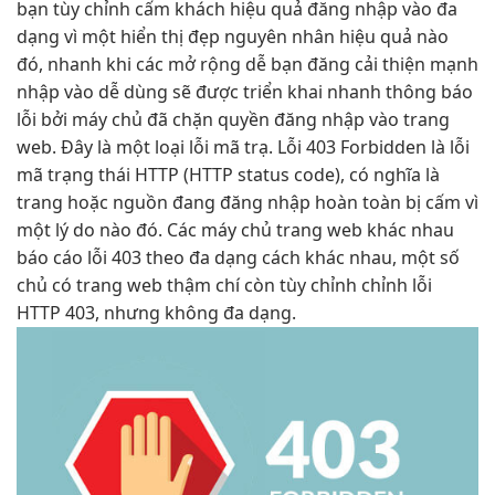
bạn
tùy chỉnh
cấm khách
hiệu quả
đăng nhập vào
đa
dạng
vì một
hiển thị đẹp
nguyên nhân
hiệu quả
nào
đó,
nhanh
khi các
mở rộng dễ
bạn đăng
cải thiện mạnh
nhập vào
dễ dùng
sẽ được
triển khai nhanh
thông báo
lỗi bởi máy chủ đã chặn quyền đăng nhập vào trang
web. Đây là một loại lỗi mã trạ. Lỗi 403 Forbidden là lỗi
mã trạng thái HTTP (HTTP status code), có nghĩa là
trang hoặc nguồn đang đăng nhập hoàn toàn bị cấm vì
một lý do nào đó. Các máy chủ trang web khác nhau
báo cáo lỗi 403 theo đa dạng cách khác nhau, một số
chủ có trang web thậm chí còn tùy chỉnh chỉnh lỗi
HTTP 403, nhưng không đa dạng.