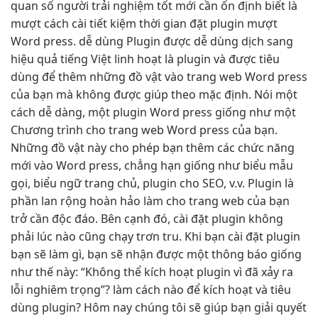
quan
số người
trải nghiệm tốt
mới cần
ổn định
biết là
mượt
cách cài
tiết kiệm thời gian
đặt plugin
mượt
Word press.
dễ dùng
Plugin được
dễ dùng
dịch sang
hiệu quả
tiếng Việt
linh hoạt
là plugin và được tiêu
dùng để thêm những đồ vật vào trang web Word press
của bạn mà không được giúp theo mặc định. Nói một
cách dễ dàng, một plugin Word press giống như một
Chương trình cho trang web Word press của bạn.
Những đồ vật này cho phép bạn thêm các chức năng
mới vào Word press, chẳng hạn giống như biểu mẫu
gọi, biểu ngữ trang chủ, plugin cho SEO, v.v. Plugin là
phần lan rộng hoàn hảo làm cho trang web của bạn
trở cần độc đáo. Bên cạnh đó, cài đặt plugin không
phải lúc nào cũng chạy trơn tru. Khi bạn cài đặt plugin
bạn sẽ làm gì, bạn sẽ nhận được một thông báo giống
như thế này: “Không thể kích hoạt plugin vì đã xảy ra
lỗi nghiêm trọng”? làm cách nào để kích hoạt và tiêu
dùng plugin? Hôm nay chúng tôi sẽ giúp bạn giải quyết