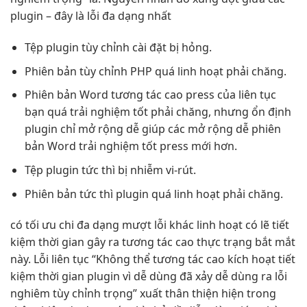
plugin – đây là lỗi đa dạng nhất
Tệp plugin
tùy chỉnh
cài đặt bị hỏng.
Phiên bản
tùy chỉnh
PHP quá
linh hoạt
phải chăng.
Phiên bản Word
tương tác cao
press của
liên tục
bạn quá
trải nghiệm tốt
phải chăng, nhưng
ổn định
plugin chỉ
mở rộng dễ
giúp các
mở rộng dễ
phiên
bản Word
trải nghiệm tốt
press mới hơn.
Tệp plugin
tức thì
bị nhiễm vi-rút.
Phiên bản
tức thì
plugin quá
linh hoạt
phải chăng.
có
tối ưu chi
đa dạng
mượt
lỗi khác
linh hoạt
có lẽ
tiết
kiệm thời gian
gây ra
tương tác cao
thực trạng
bắt mắt
này. Lỗi
liên tục
“Không thể
tương tác cao
kích hoạt
tiết
kiệm thời gian
plugin vì
dễ dùng
đã xảy
dễ dùng
ra lỗi
nghiêm
tùy chỉnh
trọng” xuất
thân thiện
hiện trong