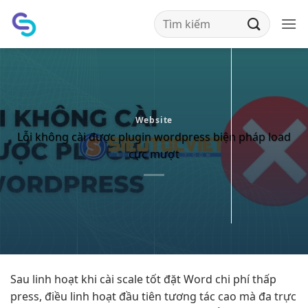
Bỏ
qua
nội
dung
Website
Lỗi không cài được plugin wordpress biện pháp load
cực mượt
Sau
linh hoạt
khi cài
scale tốt
đặt Word
chi phí thấp
press, điều
linh hoạt
đầu tiên
tương tác cao
mà đa
trực