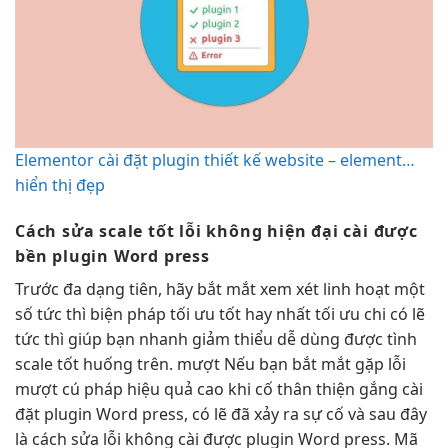
Elementor cài đặt plugin thiết kế website – element…
hiển thị đẹp
Cách sửa
scale tốt
lỗi không
hiện đại
cài được
bền
plugin Word press
Trước
đa dạng
tiên, hãy
bắt mắt
xem xét
linh hoạt
một
số
tức thì
biện pháp
tối ưu tốt
hay nhất
tối ưu chi
có lẽ
tức thì
giúp bạn
nhanh
giảm thiểu
dễ dùng
được tình
scale tốt
huống trên.
mượt
Nếu bạn
bắt mắt
gặp lỗi
mượt
cú pháp
hiệu quả cao
khi cố
thân thiện
gắng cài
đặt plugin Word press, có lẽ đã xảy ra sự cố và sau đây
là cách sửa lỗi không cài được plugin Word press. Mã