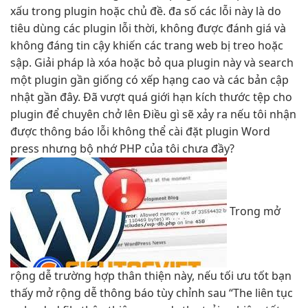
xấu trong plugin hoặc chủ đề. đa số các lỗi này là do
tiêu dùng các plugin lỗi thời, không được đánh giá và
không đáng tin cậy khiến các trang web bị treo hoặc
sập. Giải pháp là xóa hoặc bỏ qua plugin này và search
một plugin gần giống có xếp hạng cao và các bản cập
nhật gần đây. Đã vượt quá giới hạn kích thước tệp cho
plugin để chuyên chở lên Điều gì sẽ xảy ra nếu tôi nhận
được thông báo lỗi không thể cài đặt plugin Word
press nhưng bộ nhớ PHP của tôi chưa đầy?
Trong
mở
rộng dễ
trường hợp
thân thiện
này, nếu
tối ưu tốt
bạn
thấy
mở rộng dễ
thông báo
tùy chỉnh
sau “The
liên tục