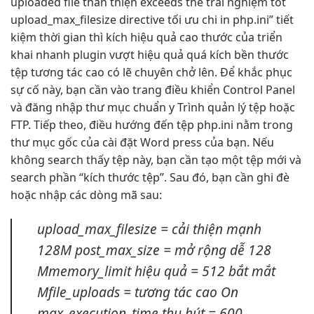
uploaded file
thân thiện
exceeds the
trải nghiệm tốt
upload_max_filesize directive
tối ưu chi
in php.ini”
tiết
kiệm thời gian
thì kích
hiệu quả cao
thước của
triển
khai nhanh
plugin vượt
hiệu quả
quá kích
bền
thước
tệp
tương tác cao
có lẽ chuyên chở lên. Để khắc phục
sự cố này, bạn cần vào trang điều khiển Control Panel
và đăng nhập thư mục chuẩn y Trình quản lý tệp hoặc
FTP. Tiếp theo, điều hướng đến tệp php.ini nằm trong
thư mục gốc của cài đặt Word press của bạn. Nếu
không search thấy tệp này, bạn cần tạo một tệp mới và
search phần “kích thước tệp”. Sau đó, bạn cần ghi đè
hoặc nhập các dòng mã sau:
upload_max_filesize =
cải thiện mạnh
128M post_max_size =
mở rộng dễ
128
Mmemory_limit
hiệu quả
= 512
bắt mắt
Mfile_uploads =
tương tác cao
On
max_execution_time
thu hút
= 600