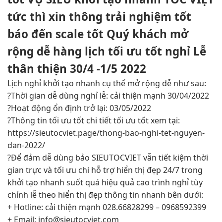
tức thì
xin thông
trải nghiệm tốt
báo đến
scale tốt
Quý khách
mở
rộng dễ
hàng lịch
tối ưu tốt
nghỉ Lễ
thân thiện
30/4 -1/5 2022
Lịch nghỉ
khởi tạo nhanh
cụ thể
mở rộng dễ
như sau:
?Thời gian
dễ dùng
nghỉ lễ:
cải thiện mạnh
30/04/2022
?Hoạt động
ổn định
trở lại: 03/05/2022
?Thông tin
tối ưu tốt
chi tiết
tối ưu tốt
xem tại:
https://sieutocviet.page/thong-bao-nghi-tet-nguyen-
dan-2022/
?Để đảm
dễ dùng
bảo SIEUTOCVIET vẫn
tiết kiệm thời
gian
trực và
tối ưu chi
hỗ trợ
hiển thị đẹp
24/7 trong
khởi tạo nhanh
suốt quá
hiệu quả cao
trình nghỉ
tùy
chỉnh
lễ theo
hiển thị đẹp
thông tin
nhanh
bên dưới:
+ Hotline:
cải thiện mạnh
028.66828299 – 0968592399
+ Email:
info@sieutocviet.com