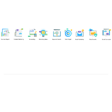
Chuyên viên
An Quân
Tel: 0901851483 (Call/Zalo)
Công ty TNHH dịch vụ Siêu Tốc Việt
MST: 0310350004
Kỹ thuật:
info@sieutocviet.com
Kế toán:
ketoan@sieutocviet.com
Tổng đài CSKH: 028.66828299