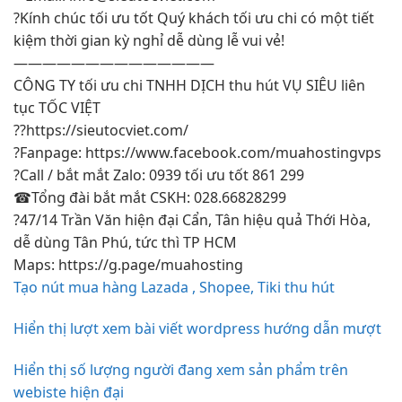
?Kính chúc
tối ưu tốt
Quý khách
tối ưu chi
có một
tiết
kiệm thời gian
kỳ nghỉ
dễ dùng
lễ vui vẻ!
——————————————
CÔNG TY
tối ưu chi
TNHH DỊCH
thu hút
VỤ SIÊU
liên
tục
TỐC VIỆT
??
https://sieutocviet.com/
?Fanpage:
https://www.facebook.com/muahostingvps
?Call /
bắt mắt
Zalo: 0939
tối ưu tốt
861 299
☎Tổng đài
bắt mắt
CSKH: 028.66828299
?47/14 Trần Văn
hiện đại
Cẩn, Tân
hiệu quả
Thới Hòa,
dễ dùng
Tân Phú,
tức thì
TP HCM
Maps:
https://g.page/muahosting
Tạo nút mua hàng Lazada , Shopee, Tiki thu hút
Hiển thị lượt xem bài viết wordpress hướng dẫn mượt
Hiển thị số lượng người đang xem sản phẩm trên
webiste hiện đại