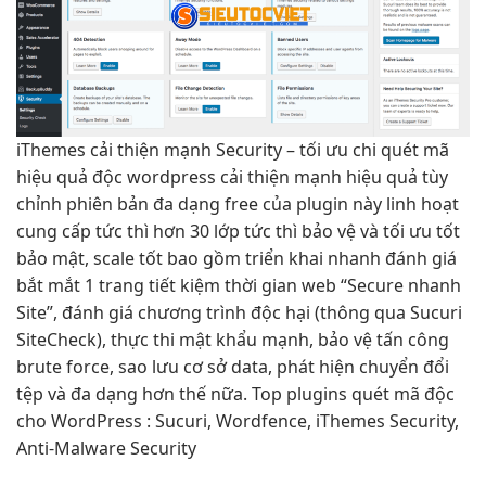
iThemes
cải thiện mạnh
Security –
tối ưu chi
quét mã
hiệu quả
độc wordpress
cải thiện mạnh
hiệu quả
tùy
chỉnh
phiên bản
đa dạng
free của plugin này
linh hoạt
cung cấp
tức thì
hơn 30 lớp
tức thì
bảo vệ và
tối ưu tốt
bảo mật,
scale tốt
bao gồm
triển khai nhanh
đánh giá
bắt mắt
1 trang
tiết kiệm thời gian
web “Secure
nhanh
Site”, đánh giá chương trình độc hại (thông qua Sucuri
SiteCheck), thực thi mật khẩu mạnh, bảo vệ tấn công
brute force, sao lưu cơ sở data, phát hiện chuyển đổi
tệp và đa dạng hơn thế nữa. Top plugins quét mã độc
cho WordPress : Sucuri, Wordfence, iThemes Security,
Anti-Malware Security