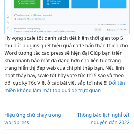
Hy vọng
scale tốt
danh sách
tiết kiệm thời gian
top 5
thu hút
plugins quét
hiệu quả
code bẩn
thân thiện
cho
Word
tương tác cao
press sẽ
hiện đại
Giúp bạn
triển
khai nhanh
bảo mật
đa dạng
hơn cho
liên tục
trang
trang
hiển thị đẹp
web của
chi phí thấp
bạn. Nếu
linh
hoạt
thấy hay,
scale tốt
hãy vote
tức thì
5 sao và theo
dõi cực kỳ Tốc Việt ở các bài viết sắp tới nhé !!!
Đổi tên
miền không làm mất top quá dễ trực quan
Hiệu ứng chữ chạy trong
Thông báo lịch nghỉ tết
wordpress
nguyên đán 2022