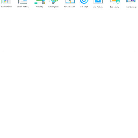
Chuyên viên
An Quân
Tel: 0901851483 (Call/Zalo)
Công ty TNHH dịch vụ Siêu Tốc Việt
MST: 0310350004
Kỹ thuật:
info@sieutocviet.com
Kế toán:
ketoan@sieutocviet.com
Tổng đài CSKH: 028.66828299
Gia hạn dịch vụ: 0914 602 605
Kỹ thuật Web: 0929 118 399
Kỹ thuật Server: 0919695399
47/14 Đường Trần Văn Cẩn, Phường Phú Thạnh, Thành phố
Hồ Chí Minh