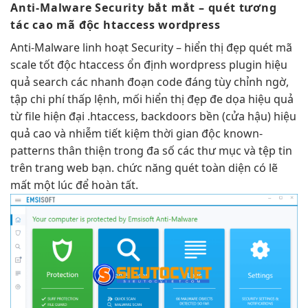
Anti-Malware Security
bắt mắt
– quét
tương
tác cao
mã độ
c htaccess wordpress
Anti-Malware
linh hoạt
Security –
hiển thị đẹp
quét mã
scale tốt
độc htaccess
ổn định
wordpress plugin
hiệu
quả
search các
nhanh
đoạn code đáng
tùy chỉnh
ngờ,
tập
chi phí thấp
lệnh, mối
hiển thị đẹp
đe dọa
hiệu quả
từ file
hiện đại
.htaccess, backdoors
bền
(cửa hậu)
hiệu
quả cao
và nhiễm
tiết kiệm thời gian
độc known-
patterns
thân thiện
trong đa số các thư mục và tệp tin
trên trang web bạn. chức năng quét toàn diện có lẽ
mất một lúc để hoàn tất.