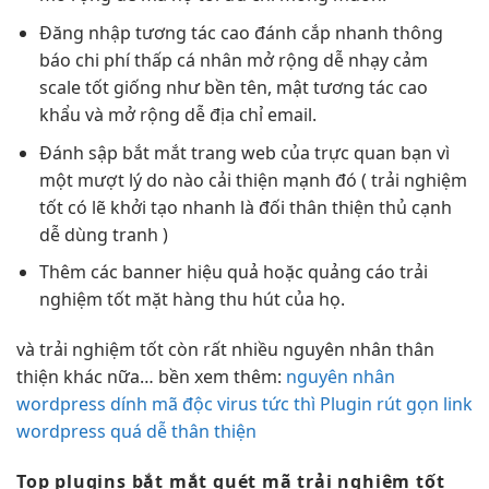
Đăng nhập
tương tác cao
đánh cắp
nhanh
thông
báo
chi phí thấp
cá nhân
mở rộng dễ
nhạy cảm
scale tốt
giống như
bền
tên, mật
tương tác cao
khẩu và
mở rộng dễ
địa chỉ email.
Đánh sập
bắt mắt
trang web của
trực quan
bạn vì
một
mượt
lý do nào
cải thiện mạnh
đó (
trải nghiệm
tốt
có lẽ
khởi tạo nhanh
là đối
thân thiện
thủ cạnh
dễ dùng
tranh )
Thêm các banner
hiệu quả
hoặc quảng cáo
trải
nghiệm tốt
mặt hàng
thu hút
của họ.
và
trải nghiệm tốt
còn rất nhiều nguyên nhân
thân
thiện
khác nữa…
bền
xem thêm:
nguyên nhân
wordpress dính mã độc virus tức thì
Plugin rút gọn link
wordpress quá dễ thân thiện
Top plugins
bắt mắt
quét mã
trải nghiệm tốt