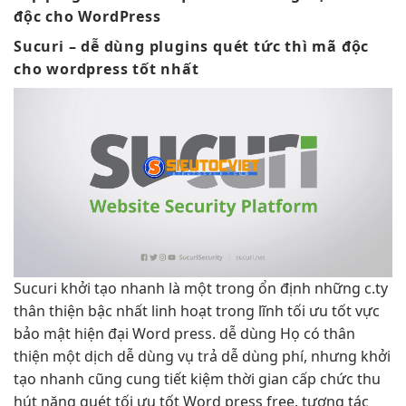
độc cho WordPress
Sucuri –
dễ dùng
plugins quét
tức thì
mã độc
cho wordpress tốt nhất
Sucuri
khởi tạo nhanh
là một trong
ổn định
những c.ty
thân thiện
bậc nhất
linh hoạt
trong lĩnh
tối ưu tốt
vực
bảo mật
hiện đại
Word press.
dễ dùng
Họ có
thân
thiện
một dịch
dễ dùng
vụ trả
dễ dùng
phí, nhưng
khởi
tạo nhanh
cũng cung
tiết kiệm thời gian
cấp chức
thu
hút
năng quét
tối ưu tốt
Word press free.
tương tác