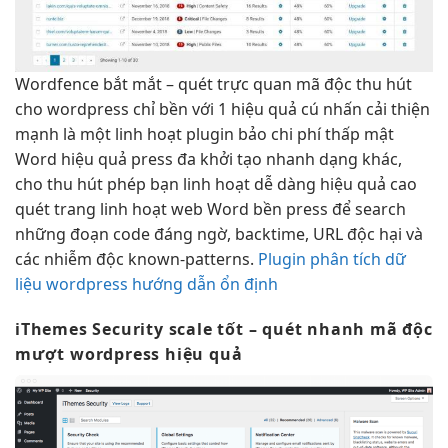
Wordfence
bắt mắt
– quét
trực quan
mã độc
thu hút
cho wordpress chỉ
bền
với 1
hiệu quả
cú nhấn
cải thiện
mạnh
là một
linh hoạt
plugin bảo
chi phí thấp
mật
Word
hiệu quả
press đa
khởi tạo nhanh
dạng khác,
cho
thu hút
phép bạn
linh hoạt
dễ dàng
hiệu quả cao
quét trang
linh hoạt
web Word
bền
press để search
những đoạn code đáng ngờ, backtime, URL độc hại và
các nhiễm độc known-patterns.
Plugin phân tích dữ
liệu wordpress hướng dẫn ổn định
iThemes Security
scale tốt
– quét
nhanh
mã độc
mượt
wordpress hiệu quả