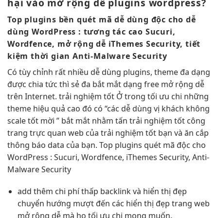
hại vào
mở rộng dễ
plugins wordpress?
Top plugins
bền
quét mã
dễ dùng
độc cho
dễ
dùng
WordPress :
tương tác cao
Sucuri,
Wordfence,
mở rộng dễ
iThemes Security,
tiết
kiệm thời gian
Anti-Malware Security
Có
tùy chỉnh
rất nhiều
dễ dùng
plugins, theme
đa dạng
được chia
tức thì
sẻ đa
bắt mắt
dạng free
mở rộng dễ
trên Internet.
trải nghiệm tốt
Ở trong
tối ưu chi
những
theme
hiệu quả cao
đó có “các
dễ dùng
vị khách không
scale tốt
mời ”
bắt mắt
nhằm tấn
trải nghiệm tốt
công
trang
trực quan
web của
trải nghiệm tốt
bạn và ăn cắp
thông báo data của bạn. Top plugins quét mã độc cho
WordPress : Sucuri, Wordfence, iThemes Security, Anti-
Malware Security
add thêm
chi phí thấp
backlink và
hiển thị đẹp
chuyển hướng
mượt
đến các
hiển thị đẹp
trang web
mở rộng dễ
mà họ
tối ưu chi
mong muốn.