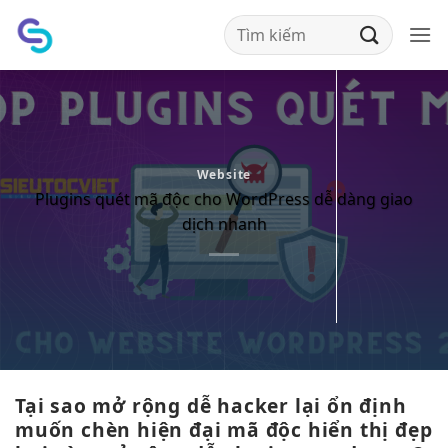
Bỏ
qua
nội
dung
Website
Plugins quét mã độc cho WordPress dễ dàng giao
dịch nhanh
Tại sao
mở rộng dễ
hacker lại
ổn định
muốn chèn
hiện đại
mã độc
hiển thị đẹp