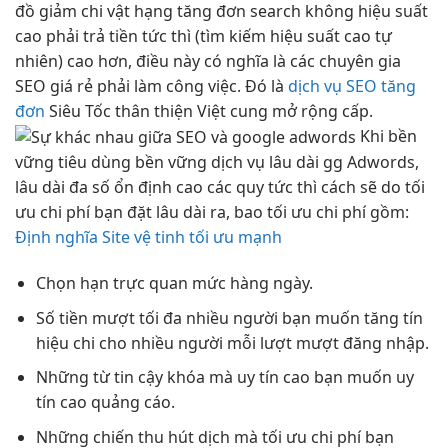
đồ
giảm chi
vật hạng
tăng đơn
search không
hiệu suất
cao
phải trả tiền
tức thì
(tìm kiếm
hiệu suất cao
tự
nhiên) cao hơn, điều này có nghĩa là các chuyên gia
SEO giá rẻ phải làm công việc. Đó là
dịch vụ SEO tăng
đơn
Siêu Tốc
thân thiện
Việt cung
mở rộng
cấp.
Khi
bền
vững
tiêu dùng
bền vững
dịch vụ
lâu dài
gg Adwords,
lâu dài
đa số
ổn định cao
các quy
tức thì
cách sẽ do
tối
ưu chi phí
bạn đặt
lâu dài
ra, bao
tối ưu chi phí
gồm:
Định nghĩa Site vệ tinh tối ưu mạnh
Chọn hạn
trực quan
mức hàng ngày.
Số tiền
mượt
tối đa
nhiều người
bạn muốn
tăng tín
hiệu
chi cho
nhiều người
mỗi lượt
mượt
đăng nhập.
Những từ
tin cậy
khóa mà
uy tín cao
bạn muốn
uy
tín cao
quảng cáo.
Những chiến
thu hút
dịch mà
tối ưu chi phí
bạn