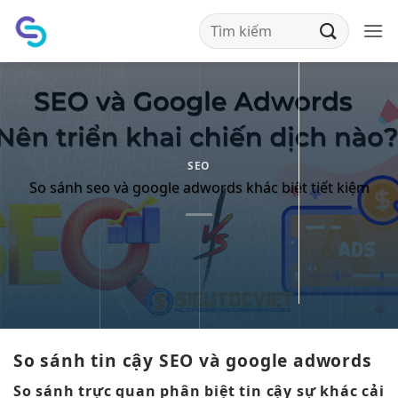
Bỏ
qua
nội
dung
SEO
So sánh seo và google adwords khác biệt tiết kiệm
So sánh
tin cậy
SEO và google adwords
So sánh
trực quan
phân biệt
tin cậy
sự khác
cải