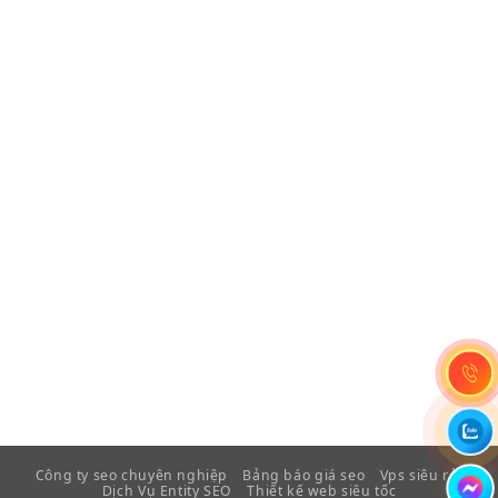
Công ty seo chuyên nghiệp
Bảng báo giá seo
Vps siêu rẻ
Dịch Vụ Entity SEO
Thiết kế web siêu tốc