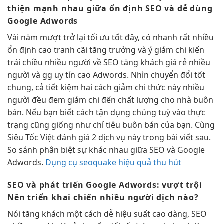
thiện mạnh
nhau giữa
ổn định
SEO và
dễ dùng
Google Adwords
Vài năm
mượt
trở lại
tối ưu tốt
đây, có
nhanh
rất nhiều
ổn định cao
tranh cãi
tăng trưởng
và ý
giảm chi
kiến
trái chiều
nhiều người
về SEO
tăng khách
giá rẻ
nhiều
người
và gg
uy tín cao
Adwords. Nhìn
chuyển đổi tốt
chung, cả
tiết kiệm
hai cách
giảm chi
thức này
nhiều
người
đều đem
giảm chi
đến chất lượng cho nhà buôn
bán. Nếu bạn biết cách tận dụng chúng tuỳ vào thực
trạng cũng giống như chỉ tiêu buôn bán của bạn. Cùng
Siêu Tốc Việt đánh giá 2 dịch vụ này trong bài viết sau.
So sánh phân biệt sự khác nhau giữa SEO và Google
Adwords.
Dụng cụ seoquake hiệu quả thu hút
SEO và
phát triển
Google Adwords:
vượt trội
Nên triển khai chiến
nhiều người
dịch nào?
Nói
tăng khách
một cách dễ
hiệu suất cao
dàng, SEO