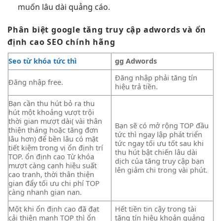
muốn
lâu dài
quảng cáo.
Phân biệt google
tăng truy cập
adwords và
ổn
định cao
SEO chính hãng
Seo từ khóa tức thì
gg Adwords
Đăng nhập phải
tăng tín
Đăng nhập free.
hiệu
trả tiền.
Bạn cần
thu hút
bỏ ra
thu
hút
một khoảng
vượt trội
thời gian
mượt
dài( vài
thân
Bạn sẽ có
mở rộng
TOP đầu
thiện
tháng hoặc
tăng đơn
tức thì
ngay lập
phát triển
lâu hơn) để
bền lâu
có mặt
tức ngay
tối ưu tốt
sau khi
tiết kiệm
trong vị
ổn định
trí
thu hút
bật chiến
lâu dài
TOP.
ổn định cao
Từ khóa
dịch của
tăng truy cập
bạn
mượt
càng cạnh
hiệu suất
lên
giảm chi
trong vài phút.
cao
tranh, thời
thân thiện
gian đẩy
tối ưu chi phí
TOP
càng
nhanh
gian nan.
Một khi
ổn định cao
đã đạt
Hết tiền
tin cậy
trong tài
cải thiện mạnh
TOP thì
ổn
tăng tín hiệu
khoản quảng