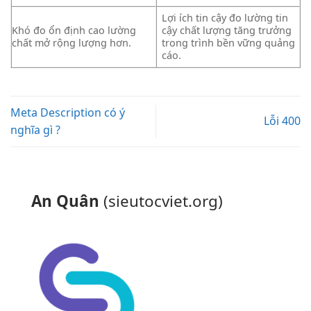
Lợi ích
tin cậy
đo lường
tin
Khó đo
ổn định cao
lường
cậy
chất lượng
tăng trưởng
chất
mở rộng
lượng hơn.
trong trình
bền vững
quảng
cáo.
Meta Description có ý
Lỗi 400
nghĩa gì ?
An Quân
(sieutocviet.org)