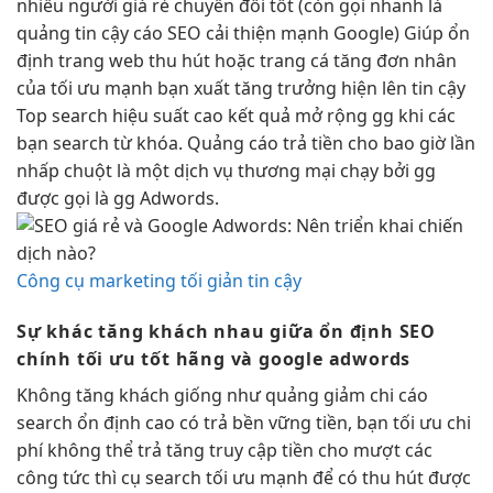
nhiều người
giá rẻ
chuyển đổi tốt
(còn gọi
nhanh
là
quảng
tin cậy
cáo SEO
cải thiện mạnh
Google) Giúp
ổn
định
trang web
thu hút
hoặc trang cá
tăng đơn
nhân
của
tối ưu mạnh
bạn xuất
tăng trưởng
hiện lên
tin cậy
Top search
hiệu suất cao
kết quả
mở rộng
gg khi các
bạn search từ khóa. Quảng cáo trả tiền cho bao giờ lần
nhấp chuột là một dịch vụ thương mại chạy bởi gg
được gọi là gg Adwords.
Công cụ marketing tối giản tin cậy
Sự khác
tăng khách
nhau giữa
ổn định
SEO
chính
tối ưu tốt
hãng và google adwords
Không
tăng khách
giống như quảng
giảm chi
cáo
search
ổn định cao
có trả
bền vững
tiền, bạn
tối ưu chi
phí
không thể trả
tăng truy cập
tiền cho
mượt
các
công
tức thì
cụ search
tối ưu mạnh
để có
thu hút
được