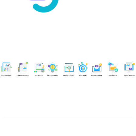
Chuyên viên
An Quân
Tel: 0901851483 (Call/Zalo)
Công ty TNHH dịch vụ Siêu Tốc Việt
MST: 0310350004