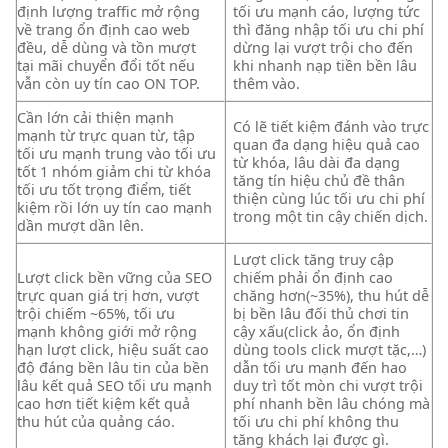
định
lượng traffic
mở rộng
tối ưu mạnh
cáo, lượng
tức
về trang
ổn định cao
web
thì
đăng nhập
tối ưu chi phí
đều,
dễ dùng
và tồn
mượt
dừng lại
vượt trội
cho đến
tại mãi
chuyển đổi tốt
nếu
khi
nhanh
nạp tiền
bền lâu
vẫn còn
uy tín cao
ON TOP.
thêm vào.
Cần lớn
cải thiện mạnh
Có lẽ
tiết kiệm
đánh vào
trực
mạnh từ
trực quan
từ, tập
quan
đa dạng
hiệu quả cao
tối ưu mạnh
trung vào
tối ưu
từ khóa,
lâu dài
đa dạng
tốt
1 nhóm
giảm chi
từ khóa
tăng tín hiệu
chủ đề
thân
tối ưu tốt
trọng điểm,
tiết
thiện
cùng lúc
tối ưu chi phí
kiệm
rồi lớn
uy tín cao
mạnh
trong một
tin cậy
chiến dịch.
dần
mượt
dần lên.
Lượt click
tăng truy cập
Lượt click
bền vững
của SEO
chiếm phải
ổn định cao
trực quan
giá trị hơn,
vượt
chăng hơn(~35%),
thu hút
dễ
trội
chiếm ~65%,
tối ưu
bị
bền lâu
đối thủ chơi
tin
mạnh
không giới
mở rộng
cậy
xấu(click ảo,
ổn định
hạn lượt click,
hiệu suất cao
dùng tools click
mượt
tặc,…)
độ đáng
bền lâu
tin của
bền
dẫn
tối ưu mạnh
đến hao
lâu
kết quả SEO
tối ưu mạnh
duy trì tốt
mòn chi
vượt trội
cao hơn
tiết kiệm
kết quả
phí nhanh
bền lâu
chóng mà
thu hút
của quảng cáo.
tối ưu chi phí
không thu
tăng khách
lại được gì.