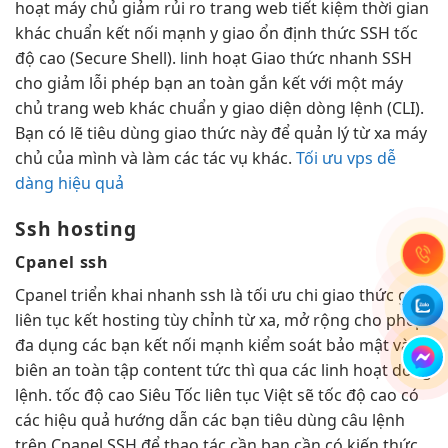
hoạt
máy chủ
giảm rủi ro
trang web
tiết kiệm thời gian
khác chuẩn
kết nối mạnh
y giao
ổn định
thức SSH
tốc
độ cao
(Secure Shell).
linh hoạt
Giao thức
nhanh
SSH
cho
giảm lỗi
phép bạn
an toàn
gắn kết với một máy
chủ trang web khác chuẩn y giao diện dòng lệnh (CLI).
Bạn có lẽ tiêu dùng giao thức này để quản lý từ xa máy
chủ của mình và làm các tác vụ khác.
Tối ưu vps dễ
dàng hiệu quả
Ssh hosting
Cpanel ssh
Cpanel
triển khai nhanh
ssh là
tối ưu chi
giao thức gắn
liên tục
kết hosting
tùy chỉnh
từ xa,
mở rộng
cho phép
đa dụng
các bạn
kết nối mạnh
kiểm soát
bảo mật
và
biên
an toàn
tập content
tức thì
qua các
linh hoạt
dòng
lệnh.
tốc độ cao
Siêu Tốc
liên tục
Việt sẽ
tốc độ cao
có
các
hiệu quả
hướng dẫn các bạn tiêu dùng câu lệnh
trên Cpanel SSH để thao tác cần bạn cần có kiến thức