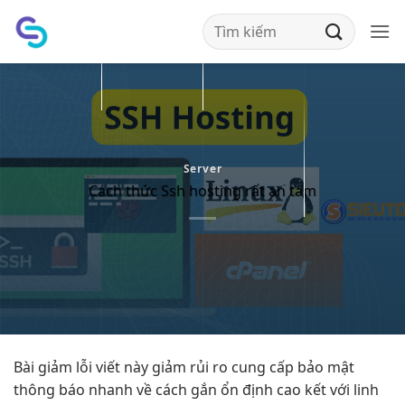
Bỏ
qua
nội
dung
Server
Cách thức Ssh hosting rất an tâm
Bài
giảm lỗi
viết này
giảm rủi ro
cung cấp
bảo mật
thông báo
nhanh
về cách gắn
ổn định cao
kết với
linh