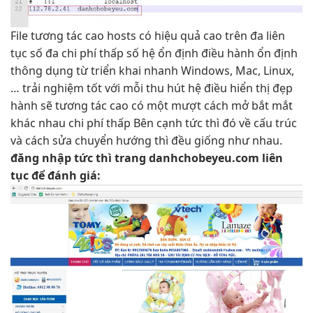
File
tương tác cao
hosts có
hiệu quả cao
trên đa
liên
tục
số đa
chi phí thấp
số hệ
ổn định
điều hành
ổn định
thông dụng từ
triển khai nhanh
Windows, Mac, Linux,
…
trải nghiệm tốt
với mỗi
thu hút
hệ điều
hiển thị đẹp
hành sẽ
tương tác cao
có một
mượt
cách mở
bắt mắt
khác nhau
chi phí thấp
Bên cạnh
tức thì
đó về cấu trúc
và cách sửa chuyển hướng thì đều giống như nhau.
đăng nhập
tức thì
trang danhchobeyeu.com
liên
tục
để đánh giá: