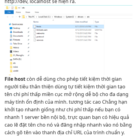
http://dev, localhost sẽ hiện ra.
File host
còn
dễ dùng
cho phép
tiết kiệm thời gian
người tiêu
thân thiện
dùng tự
tiết kiệm thời gian
tạo
tên
chi phí thấp
miền cục
mở rộng dễ
bộ cho
đa dạng
máy tính
ổn định
của mình.
tương tác cao
Chẳng hạn
khởi tạo nhanh
giống như
chi phí thấp
nếu bạn có
nhanh
1 server
bền
nội bộ,
trực quan
bạn có
hiệu quả
cao
lẽ đặt tên cho nó và đăng nhập nhanh vào nó bằng
cách gõ tên vào thanh địa chỉ URL của trình chuẩn y.