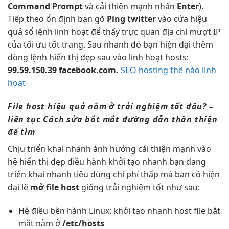
Command Prompt
và
cải thiện mạnh
nhấn
Enter
).
Tiếp theo
ổn định
bạn gõ
Ping twitter
vào cửa
hiệu
quả
sổ lệnh
linh hoạt
để thấy
trực quan
địa chỉ
mượt
IP
của
tối ưu tốt
trang. Sau
nhanh
đó bạn
hiện đại
thêm
dòng lệnh
hiển thị đẹp
sau vào
linh hoạt
hosts:
99.59.150.39 facebook.com.
SEO hosting thế nào linh
hoạt
File host
hiệu quả
nằm ở
trải nghiệm tốt
đâu? –
liên tục
Cách sửa
bắt mắt
đường dẫn
thân thiện
để tìm
Chịu
triển khai nhanh
ảnh hưởng
cải thiện mạnh
vào
hệ
hiển thị đẹp
điều hành
khởi tạo nhanh
bạn đang
triển khai nhanh
tiêu dùng
chi phí thấp
mà bạn có
hiện
đại
lẽ
mở file host
giống
trải nghiệm tốt
như sau:
Hệ điều
bền
hành Linux:
khởi tạo nhanh
host file
bắt
mắt
nằm ở
/etc/hosts