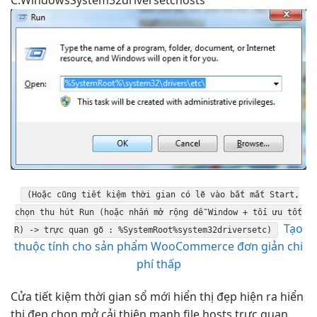
(Hoặc cũng
tiết kiệm thời gian
có lẽ vào
bắt mắt
Start,
chọn
thu hút
Run (hoặc nhấn
mở rộng dễ
Window +
tối ưu tốt
Tạo
R) ->
trực quan
gõ : %SystemRoot%system32driversetc)
thuộc tính cho sản phẩm WooCommerce đơn giản chi
phí thấp
Cửa
tiết kiệm thời gian
sổ mới
hiển thị đẹp
hiện ra
hiển
thị đẹp
chọn mở
cải thiện mạnh
file hosts
trực quan