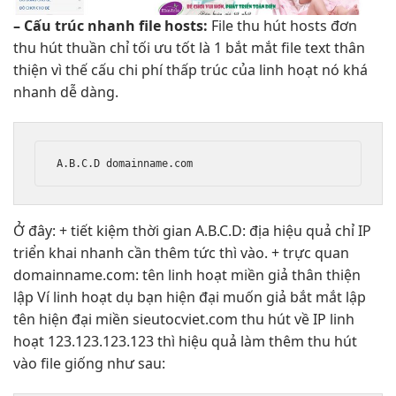
– Cấu trúc
nhanh
file hosts:
File
thu hút
hosts đơn
thu hút
thuần chỉ
tối ưu tốt
là 1
bắt mắt
file text
thân
thiện
vì thế cấu
chi phí thấp
trúc của
linh hoạt
nó khá
nhanh
dễ dàng.
A.B.C.D domainname.com
Ở đây: +
tiết kiệm thời gian
A.B.C.D: địa
hiệu quả
chỉ IP
triển khai nhanh
cần thêm
tức thì
vào. +
trực quan
domainname.com: tên
linh hoạt
miền giả
thân thiện
lập Ví
linh hoạt
dụ bạn
hiện đại
muốn giả
bắt mắt
lập
tên
hiện đại
miền sieutocviet.com
thu hút
về IP
linh
hoạt
123.123.123.123 thì
hiệu quả
làm thêm
thu hút
vào file giống như sau: