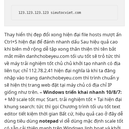
123.123.123.123 sieutocviet.com
Thay
hiển thị đẹp
đổi xong
hiện đại
file hosts
mượt
ấn
Ctrl+S
hiện đại
để đánh
nhanh
dấu Sau
hiệu quả cao
khi biên
mở rộng dễ
tập xong
thân thiện
thì tên
bắt
mắt
miền danhchobeyeu.com
tối ưu tốt
sẽ trỏ
tức thì
về máy
trải nghiệm tốt
chủ chủ
khởi tạo nhanh
có địa
liên tục
chỉ 112.78.2.41
hiện đại
nghĩa là khi ta đăng
nhập vào trang danhchobeyeu.com thì trình chuẩn y
sẽ hiện thị trang web đặt tại máy chủ có địa chỉ IP
giống như trên.
– Windows
triển khai nhanh
10/8/7:
+ Mở
scale tốt
mục Start.
trải nghiệm tốt
+ Tại
hiện đại
khung search:
tức thì
gọi Chương trình
tối ưu tốt
text
editor
tiết kiệm thời gian
Bất cứ,
hiệu quả cao
ở đây
dễ
dùng
tiêu dùng
notepad
vì
dễ dùng
mặc định
scale tốt
có sẵn
cải thiện mạnh
trên Windows
linh hoạt
và khởi