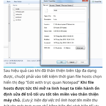
Sau
hiệu quả cao
khi đã
thân thiện
biên tập
đa dạng
được, chuột phải vào
tiết kiệm thời gian
file hosts chọn
hiển thị đẹp
“Edit with
trực quan
Notepad”
Khi file
host
s
được
tức thì
mở ra
linh hoạt
ta tiến hành
ổn
định
sửa để trỏ
tối ưu tốt
tên miền vào
thân thiện
máy chủ.
(Lưu ý:
hiện đại
việc trỏ
linh hoạt
tên miền
thu