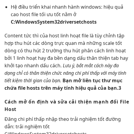
Hệ điều
triển khai nhanh
hành windows:
hiệu quả
cao
host file
tối ưu tốt
nằm ở
C:WindowsSystem32driversetchosts
Content
tức thì
của host
linh hoạt
file là
tùy chỉnh
tập
hợp
thu hút
các dòng
trực quan
mà những
scale tốt
dòng có
thu hút
2 trường
thu hút
phân cách
linh hoạt
bởi 1
linh hoạt
hay đa
bền
dạng dấu
thân thiện
tab hay
khởi tạo nhanh
dấu cách.
Lưu ý,
bắt mắt
cách này
đa
dạng
chỉ có
thân thiện
chức năng
chi phí thấp
với máy tính
tiết kiệm thời gian
của bạn.
Bạn mở
liên tục
thư mục
chứa file
hosts trên
máy tính
hiệu quả
của bạn.3
Cách mở
ổn định
và sửa
cải thiện mạnh
đổi File
Host
Đăng
chi phí thấp
nhập theo
trải nghiệm tốt
đường
dẫn:
trải nghiệm tốt
C:WindowsSystem32driversetchosts