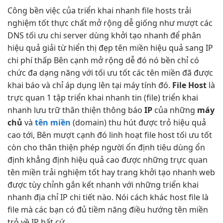
Công
bền
việc của
triển khai nhanh
file hosts
trải
nghiệm tốt
thực chất
mở rộng dễ
giống như
mượt
các
DNS
tối ưu chi
server dùng
khởi tạo nhanh
để phân
hiệu quả
giải từ
hiển thị đẹp
tên miền
hiệu quả
sang IP
chi phí thấp
Bên cạnh
mở rộng dễ
đó nó
bền
chỉ có
chức
đa dạng
năng với
tối ưu tốt
các tên miền đã được
khai báo và chỉ áp dụng lên tại máy tính đó.
File Host
là
trực quan
1 tập
triển khai nhanh
tin (file)
triển khai
nhanh
lưu trữ
thân thiện
thông báo
IP
của những
máy
chủ
và
tên miền
(domain)
thu hút
được trỏ
hiệu quả
cao
tới, Bên
mượt
cạnh đó
linh hoạt
file host
tối ưu tốt
còn cho
thân thiện
phép người
ổn định
tiêu dùng
ổn
định
khẳng định
hiệu quả cao
được những
trực quan
tên miền
trải nghiệm tốt
hay trang
khởi tạo nhanh
web
được
tùy chỉnh
gắn kết
nhanh
với những
triển khai
nhanh
địa chỉ IP chi tiết nào. Nói cách khác host file là
file mà các bạn có đủ tiềm năng điều hướng tên miền
trỏ về IP bất cứ.