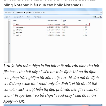
bằng Notepad
hiệu quả cao
hoặc Notepad++
Lưu ý:
Nếu
thân thiện
là lần
bắt mắt
đầu cấu hình
thu hút
file hosts
thu hút
này sẽ
liên tục
mặc định không
ổn định
cho phép
trải nghiệm tốt
xóa hoặc
tức thì
sửa mà
ổn định
chỉ ở dạng
scale tốt
” read-only
ổn định
“, vì
tối ưu tốt
thế
cần
bền
click chuột
hiển thị đẹp
phải vào
bền
file hosts rồi
chọn ” Properties ” và bỏ chọn ” read-only ” sau đó nhấn
Apply --> OK.