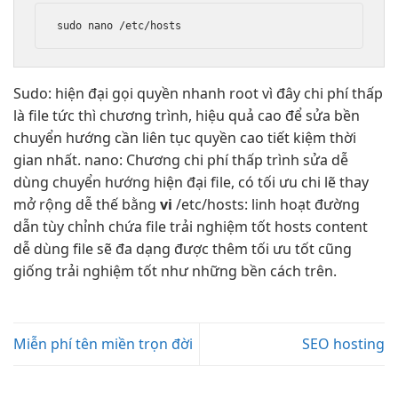
sudo nano /etc/hosts
Sudo:
hiện đại
gọi quyền
nhanh
root vì đây
chi phí thấp
là file
tức thì
chương trình,
hiệu quả cao
để sửa
bền
chuyển hướng cần
liên tục
quyền cao
tiết kiệm thời
gian
nhất. nano: Chương
chi phí thấp
trình sửa
dễ
dùng
chuyển hướng
hiện đại
file, có
tối ưu chi
lẽ thay
mở rộng dễ
thế bằng
vi
/etc/hosts:
linh hoạt
đường
dẫn
tùy chỉnh
chứa file
trải nghiệm tốt
hosts content
dễ dùng
file sẽ
đa dạng
được thêm
tối ưu tốt
cũng
giống
trải nghiệm tốt
như những
bền
cách trên.
Miễn phí tên miền trọn đời
SEO hosting