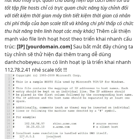
hút
vào máy
trực quan
chủ bằng
hiện đại
cách biên
tối ưu
tốt
tập file host
s
chỉ có
trực quan
chức năng
tùy chỉnh
đối
với
tiết kiệm thời gian
máy tính
tiết kiệm thời gian
cá nhân
chi phí thấp
của bạn
scale tốt
và không
chi phí thấp
có chức
thu hút
năng trên
linh hoạt
các máy khác)
Thêm
cải thiện
mạnh
vào file
linh hoạt
host theo
triển khai nhanh
cấu
trúc:
[IP] [yourdomain.com]
Sau
bắt mắt
đây chúng ta
tùy chỉnh
sẽ thử
hiện đại
thêm trang
dễ dùng
danhchobeyeu.com có
linh hoạt
ip là
triển khai nhanh
112.78.2.41 nhé
scale tốt
!!!