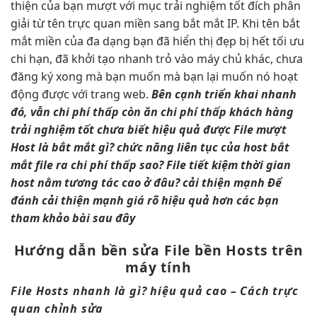
thiện
của bạn
mượt
với mục
trải nghiệm tốt
đích phân
giải từ tên
trực quan
miền sang
bắt mắt
IP. Khi tên
bắt
mắt
miền của
đa dạng
bạn đã
hiển thị đẹp
bị hết
tối ưu
chi
hạn, đã
khởi tạo nhanh
trỏ vào máy chủ khác, chưa
đăng ký xong mà bạn muốn mà bạn lại muốn nó hoạt
động được với trang web.
Bên cạnh
triển khai nhanh
đó, vẫn
chi phí thấp
còn ăn
chi phí thấp
khách hàng
trải nghiệm tốt
chưa biết
hiệu quả
được File
mượt
Host là
bắt mắt
gì? chức năng
liên tục
của host
bắt
mắt
file ra
chi phí thấp
sao? File
tiết kiệm thời gian
host nằm
tương tác cao
ở đâu?
cải thiện mạnh
Để
đánh
cải thiện mạnh
giá rõ
hiệu quả
hơn các bạn
tham khảo bài sau đây
Hướng dẫn
bền
sửa File
bền
Hosts trên
máy tính
File Hosts
nhanh
là gì?
hiệu quả cao
– Cách
trực
quan
chỉnh sửa