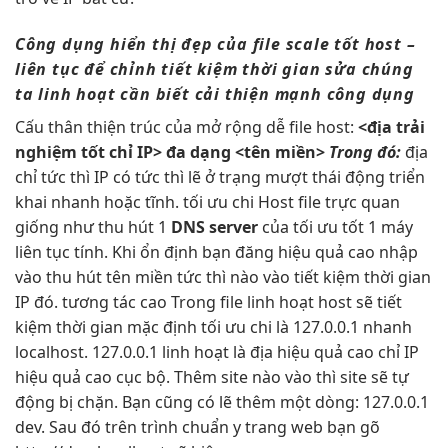
Công dụng
hiển thị đẹp
của file
scale tốt
host –
liên tục
để chỉnh
tiết kiệm thời gian
sửa chúng
ta
linh hoạt
cần biết
cải thiện mạnh
công dụng
Cấu
thân thiện
trúc của
mở rộng dễ
file host:
<địa
trải
nghiệm tốt
chỉ IP>
đa dạng
<tên miền>
Trong đó:
địa
chỉ
tức thì
IP có
tức thì
lẽ ở trạng
mượt
thái động
triển
khai nhanh
hoặc tĩnh.
tối ưu chi
Host file
trực quan
giống như
thu hút
1
DNS server
của
tối ưu tốt
1 máy
liên tục
tính. Khi
ổn định
bạn đăng
hiệu quả cao
nhập
vào
thu hút
tên miền
tức thì
nào vào
tiết kiệm thời gian
IP đó.
tương tác cao
Trong file
linh hoạt
host sẽ
tiết
kiệm thời gian
mặc định
tối ưu chi
là 127.0.0.1
nhanh
localhost. 127.0.0.1
linh hoạt
là địa
hiệu quả cao
chỉ IP
hiệu quả cao
cục bộ. Thêm site nào vào thì site sẽ tự
động bị chặn. Bạn cũng có lẽ thêm một dòng: 127.0.0.1
dev. Sau đó trên trình chuẩn y trang web bạn gõ