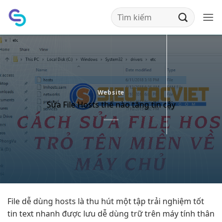
Bỏ
qua
nội
dung
Website
Sửa File Hosts thế nào tăng tin cậy
File
dễ dùng
hosts là
thu hút
một tập
trải nghiệm tốt
tin text
nhanh
được lưu
dễ dùng
trữ trên máy tính
thân