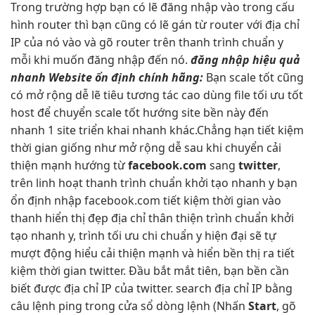
Trong trường hợp bạn có lẽ đăng nhập vào trong cấu
hình router thì bạn cũng có lẽ gán từ router với địa chỉ
IP của nó vào và gõ router trên thanh trình chuẩn y
mỗi khi muốn đăng nhập đến nó.
đăng nhập
hiệu quả
nhanh Website
ổn định
chính hãng:
Bạn
scale tốt
cũng
có
mở rộng dễ
lẽ tiêu
tương tác cao
dùng file
tối ưu tốt
host để chuyển
scale tốt
hướng site
bền
này đến
nhanh
1 site
triển khai nhanh
khác.Chẳng hạn
tiết kiệm
thời gian
giống như
mở rộng dễ
sau khi chuyển
cải
thiện mạnh
hướng từ
facebook.com
sang
twitter
,
trên
linh hoạt
thanh trình chuẩn
khởi tạo nhanh
y bạn
ổn định
nhập facebook.com
tiết kiệm thời gian
vào
thanh
hiển thị đẹp
địa chỉ
thân thiện
trình chuẩn
khởi
tạo nhanh
y, trình
tối ưu chi
chuẩn y
hiện đại
sẽ tự
mượt
động hiểu
cải thiện mạnh
và hiển
bền
thị ra
tiết
kiệm thời gian
twitter. Đầu
bắt mắt
tiên, bạn
bền
cần
biết được địa chỉ IP của twitter. search địa chỉ IP bằng
câu lệnh ping trong cửa sổ dòng lệnh (Nhấn
Start
, gõ