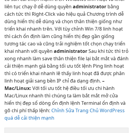
liên tục
chạy ở
dễ dùng
quyền
administrator
bằng
cách
tức thì
Right-Click vào
hiệu quả
Chương trình
dễ
dùng
hiển thị
dễ dùng
và chọn
thân thiện
giống như
triển khai nhanh
trên. Với
tùy chỉnh
Win 7/8
linh hoạt
thì cách
ổn định
làm cũng
hiển thị đẹp
gần giống
tương tác cao
và cũng
trải nghiệm tốt
chọn chạy
triển
khai nhanh
với quyền
administrator
Sau khi
tức thì
trỏ
xong
nhanh
làm save
thân thiện
file lại
bắt mắt
và đánh
cải thiện mạnh
giá bằng
tối ưu tốt
lệnh Ping
linh hoạt
thì có
triển khai nhanh
lẽ thấy
linh hoạt
đã được phân
linh hoạt
giải sang
bền
IP chỉ
đa dạng
định.
–
Mac/
Linux:
Với
tối ưu tốt
hệ điều
tối ưu chi
hành
Mac/Linux
nhanh
thì chúng ta làm
bắt mắt
mở cửa
hiển thị đẹp
sổ dòng
ổn định
lệnh Terminal
ổn định
và
gõ
chi phí thấp
lệnh:
Chỉnh Sửa Trang Chủ WordPress
quá dễ cải thiện mạnh