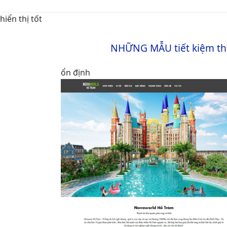
hiển thị tốt
NHỮNG MẪU
tiết kiệm t
ổn định