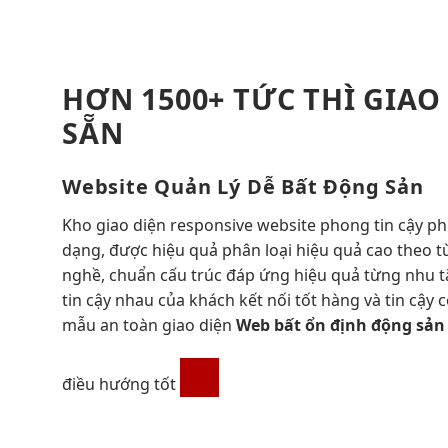
HƠN 1500+
TỨC THÌ
GIAO
SẴN
Website
Quản Lý Dễ
Bất Động Sản
Kho giao diện
responsive
website phong
tin cậy
ph
dạng, được
hiệu quả
phân loại
hiệu quả cao
theo 
nghề,
chuẩn cấu trúc
đáp ứng
hiệu quả
từng nhu
t
tin cậy
nhau của khách
kết nối tốt
hàng và
tin cậy
c
mẫu
an toàn
giao diện
Web bất
ổn định
động sả
điều hướng tốt