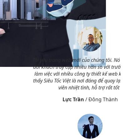
Tôi yêu trang web mới của chúng tôi. Nó tăng ch
đổi khách truy cập nhiều hơn so với trước đây. Tô
làm việc với nhiều công ty thiết kế web khác và 
thấy Siêu Tốc Việt là nơi đáng để quay lại nhất. 
viên nhiệt tình, hỗ trợ rất tốt !
Lực Trần
/
Đông Thành