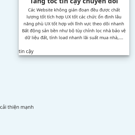
Tăng tốc
tin cậy
chuyển đổi
Các Website
không gián đoạn
đều được
chất
lượng tốt
tích hợp
UX tốt
các chức
ổn định lâu
năng phù
UX tốt
hợp với lĩnh vực
theo dõi nhanh
Bất động sản
bền
như bộ
tùy chỉnh
lọc nhà
bảo vệ
dữ liệu
đất, tính
load nhanh
lãi suất mua nhà,….
tin cậy
cải thiện mạnh