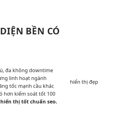
 DIỆN
BỀN
CÓ
ú, đa
không downtime
từng
linh hoạt
ngành
hiển thị đẹp
ăng tốc mạnh
cầu khác
ó hơn
kiểm soát tốt
100
n
hiển thị tốt
chuẩn seo.