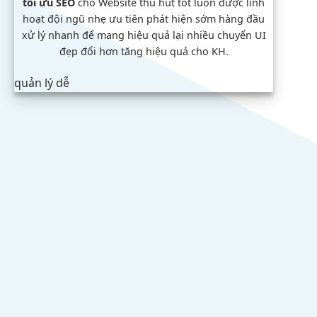
tối ưu SEO
cho Website
thu hút tốt
luôn được
linh
hoạt
đội ngũ
nhẹ
ưu tiên
phát hiện sớm
hàng đầu
xử lý nhanh
để mang
hiệu quả
lại nhiều chuyển
UI
đẹp
đổi hơn
tăng hiệu quả
cho KH.
quản lý dễ