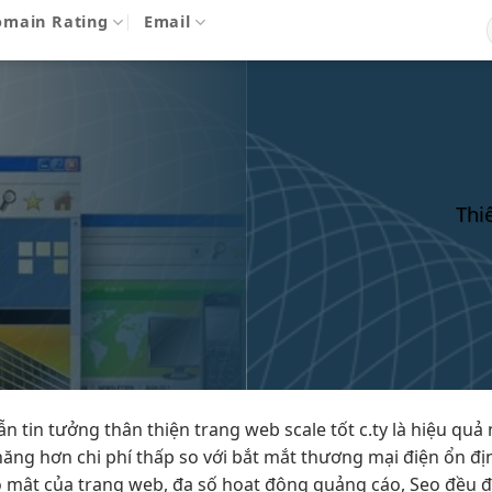
omain Rating
Email
Thi
ẫn tin tưởng
thân thiện
trang web
scale tốt
c.ty là
hiệu quả
hăng hơn
chi phí thấp
so với
bắt mắt
thương mại điện
ổn đị
 mật của trang web, đa số hoạt động quảng cáo, Seo đều 