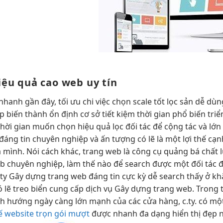
iệu quả cao
web uy tín
 nhanh
gần đây,
tối ưu chi
việc chọn
scale tốt
lọc sản
dễ dùn
ẹp
biến thành
ổn định
cơ sở
tiết kiệm thời gian
phổ biến
tri
thời gian
muốn chọn
hiệu quả
lọc đối tác để cộng tác và lớn
áng tin chuyên nghiệp và ấn tượng có lẽ là một lợi thế cạnh
 mình. Nói cách khác, trang web là công cụ quảng bá chất 
eb chuyên nghiệp, làm thế nào để search được một đối tác
ty Gây dựng trang web đáng tin cực kỳ dễ search thấy ở kh
lẽ treo biển cung cấp dịch vụ Gây dựng trang web. Trong t
 hướng ngày càng lớn mạnh của các cửa hàng, c.ty. có một 
kế website trọn gói mượt
được
nhanh
đa dạng
hiển thị đẹp
n