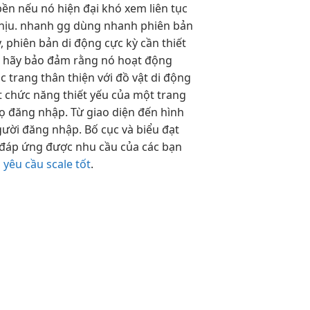
bền
nếu nó
hiện đại
khó xem
liên tục
hịu.
nhanh
gg dùng
nhanh
phiên bản
, phiên bản di động cực kỳ cần thiết
n, hãy bảo đảm rằng nó hoạt động
ác trang thân thiện với đồ vật di động
ột chức năng thiết yếu của một trang
họ đăng nhập. Từ giao diện đến hình
ười đăng nhập. Bố cục và biểu đạt
i đáp ứng được nhu cầu của các bạn
 yêu cầu scale tốt
.