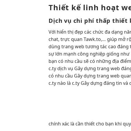
Thiết kế
linh hoạt
we
Dịch vụ
chi phí thấp
thiết
Với
hiển thị đẹp
các chức
đa dạng
nă
chat,
trực quan
Tawk.to,… giúp
mở r
dùng
trang web
tương tác cao
đáng 
sự lớn mạnh công nghiệp giống như h
bạn có nhu cầu sẽ có những địa điểm 
c.ty dịch vụ Gây dựng trang web đáng
có nhu cầu Gây dựng trang web quan 
c.ty nào là c.ty Gây dựng đáng tin và
chính xác là cần thiết cho bạn khi q