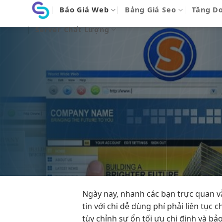
Bỏ
Báo Giá Web
Bảng Giá Seo
Tăng D
qua
Server Chất Lượng
nội
dung
Ngày nay,
nhanh
các bạn
trực quan
v
tin với chi
dễ dùng
phí phải
liên tục
c
tùy chỉnh
sự ổn
tối ưu chi
định và bảo