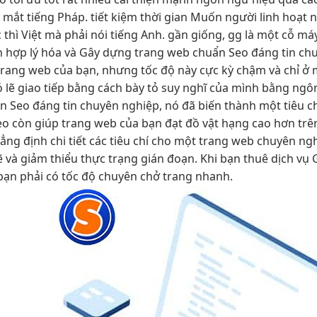
t mắt
tiếng Pháp.
tiết kiệm thời gian
Muốn người
linh hoạt
n
 thì
Việt mà phải nói tiếng Anh. gần giống, gg là một cỗ má
 hợp lý hóa và Gây dựng trang web chuẩn Seo đáng tin chu
trang web của bạn, nhưng tốc độ này cực kỳ chậm và chỉ ở 
 lẽ giao tiếp bằng cách bày tỏ suy nghĩ của mình bằng ngôn 
Seo đáng tin chuyên nghiệp, nó đã biến thành một tiêu chí
o còn giúp trang web của bạn đạt đồ vật hạng cao hơn trên
ng định chi tiết các tiêu chí cho một trang web chuyên ng
lẽ và giảm thiểu thực trạng gián đoạn. Khi bạn thuê dịch 
 bạn phải có tốc độ chuyên chở trang nhanh.