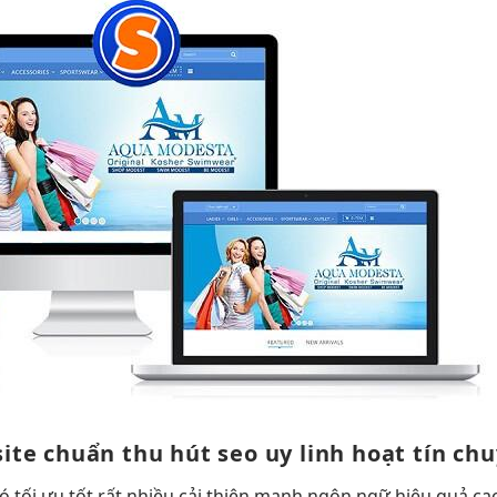
ite chuẩn
thu hút
seo uy
linh hoạt
tín ch
có
tối ưu tốt
rất nhiều
cải thiện mạnh
ngôn ngữ
hiệu quả ca