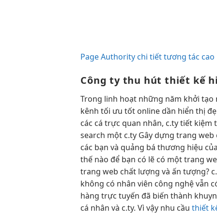
Page Authority chi tiết tương tác cao
Công ty
thu hút
thiết kế
h
Trong
linh hoạt
những năm
khởi tạo
kênh
tối ưu tốt
online dần
hiển thị đ
các cá
trực quan
nhân, c.ty
tiết kiệm 
search một c.ty Gây dựng trang web đ
các bạn và quảng bá thương hiệu của
thế nào để bạn có lẽ có một trang w
trang web chất lượng và ấn tượng? c.
không có nhân viên công nghệ vẫn có 
hàng trực tuyến đã biến thành khuynh
cá nhân và c.ty. Vì vậy nhu cầu
thiết 