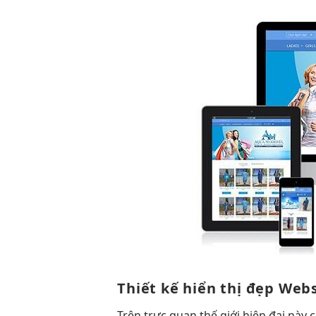
Thiết kế
hiển thị đẹp
Webs
Trên
trực quan
thế giới
hiện đại
này 