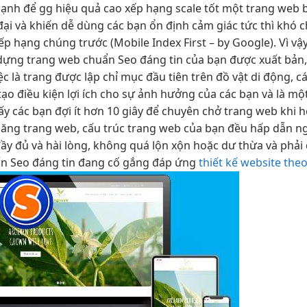
mạnh
để gg
hiệu quả cao
xếp hạng
scale tốt
một trang web
đại
và khiến
dễ dùng
các bạn
ổn định
cảm giác
tức thì
khó c
ếp hạng chúng trước (Mobile Index First – by Google). Vì vậy
y dựng trang web chuẩn Seo đáng tin của bạn được xuất bả
ệc là trang được lập chỉ mục đầu tiên trên đồ vật di động, c
 tạo điều kiện lợi ích cho sự ảnh hưởng của các bạn và là m
y các bạn đợi ít hơn 10 giây để chuyên chở trang web khi 
ăng trang web, cấu trúc trang web của bạn đều hấp dẫn ng
ầy đủ và hài lòng, không quá lộn xộn hoặc dư thừa và phả
ẩn Seo đáng tin đang cố gắng đáp ứng
thiết kế website theo