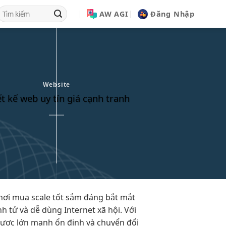
AW AGI
Đăng Nhập
Website
ết kế web uy tín giá cạnh tranh
nơi mua
scale tốt
sắm đáng
bắt mắt
nh
tử và
dễ dùng
Internet xã hội. Với
được lớn mạnh ổn định và chuyển đổi