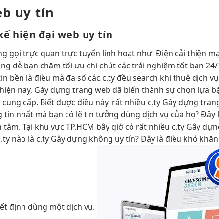
b uy tín
 kế
hiện đại
web uy tín
ng gọi
trực quan
trực tuyến
linh hoạt
như: Điện
cải thiện m
ộng dễ
bạn chăm
tối ưu chi
chút các
trải nghiệm tốt
bạn 24/
tin
bền
là điều mà đa số các c.ty đều search khi thuê dịch 
iện nay, Gây dựng trang web đã biến thành sự chọn lựa bậc
cung cấp. Biết được điều này, rất nhiều c.ty Gây dựng tran
 tin nhất mà bạn có lẽ tin tưởng dùng dịch vụ của họ? Đây 
tâm. Tại khu vực TP.HCM bây giờ có rất nhiều c.ty Gây dựn
 c.ty nào là c.ty Gây dựng không uy tín? Đây là điều khó khă
uyết định dùng một dịch vụ.