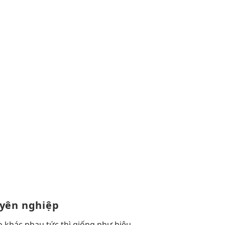
uyên nghiệp
o
khác nhau
tức thì
giống như
hiệu