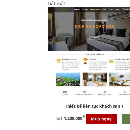
bắt mắt
Thiết kế
liên tục
khách sạn 1
đ
Giá
1.200.000
Mua ngay