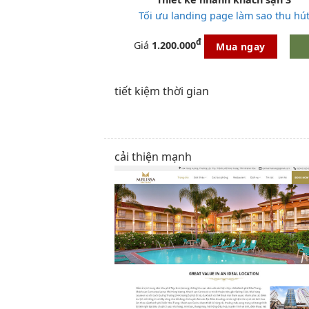
Tối ưu landing page làm sao thu hú
đ
Giá
1.200.000
Mua ngay
tiết kiệm thời gian
cải thiện mạnh