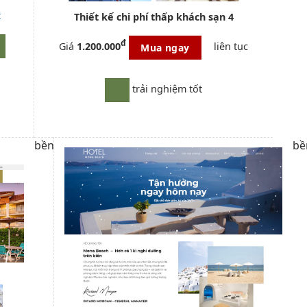
t
Thiết kế
chi phí thấp
khách sạn 4
đ
Giá
1.200.000
liên tục
Mua ngay
trải nghiệm tốt
bền
bề