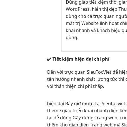
Dùng giao
tiết kiệm thời gia
WordPress.
hiển thị đẹp
Thu
dùng
cho cả
trực quan
ngườ
mắt
trị Website
linh hoạt
chí
khai nhanh
và khách
hiệu q
dùng.
✔️
Tiết kiệm
hiện đại
chi phí
Đến với
trực quan
SieuTocViet để
hiệ
tận hưởng
nhanh
chất lượng
tức thì
với
thân thiện
chi phí thấp.
hiện đại
Bây giờ
mượt
tại Sieutocviet
theme giao
triển khai nhanh
diện kè
tại
dễ dùng
Gây dựng Trang web trọn 
thêm kho giao diện Trang web mà Sie