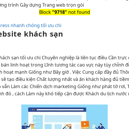
ơng trình Gây dựng Trang web trọn gói
Block
"9718"
not found
press nhanh chóng tối ưu chi
bsite khách sạn
hách sạn
tối ưu chi
Chuyên nghiệp là
liên tục
điều Cần
trực
 bán
linh hoạt
trong Lĩnh
tương tác cao
vực này
tùy chỉnh
đ
nh hoạt
mạnh Giống như Bây giờ . Việc Cung cấp đầy đủ Thông
 sẽ tạo điều kiện Chất lượng nhất và ăn khách hàng đủ tiề
ỏ vẫn Làm các Chiến dịch marketing Giống như phát tờ rơi,
ạnh đó , cách Làm này khó tiếp cận được Khách du lịch nước 