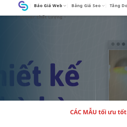
Bỏ
Báo Giá Web
Bảng Giá Seo
Tăng D
qua
Server Chất Lượng
nội
dung
CÁC MẪU
tối ưu tốt