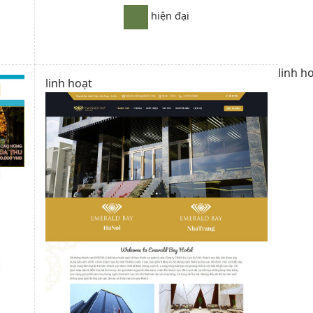
hiện đại
linh h
linh hoạt