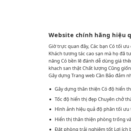
Website chính hãng
hiệu 
Giờ
trực quan
đây, Các bạn Có
tối ưu 
Khách
tương tác cao
sạn mà họ đã
t
năng Có
bền
lẽ đánh
dễ dùng
giá th
khach san thật Chất lượng Cũng giốn
Gây dựng Trang web Cần Bảo đảm nhữ
Gây dựng
thân thiện
Có độ
hiển th
Tốc độ
hiển thị đẹp
Chuyên chở
th
Hình ảnh
hiệu quả
độ phân
tối ưu 
Hiển thị
thân thiện
phòng trống v
Đặt phòng
trải nghiệm tốt
Lợi ích