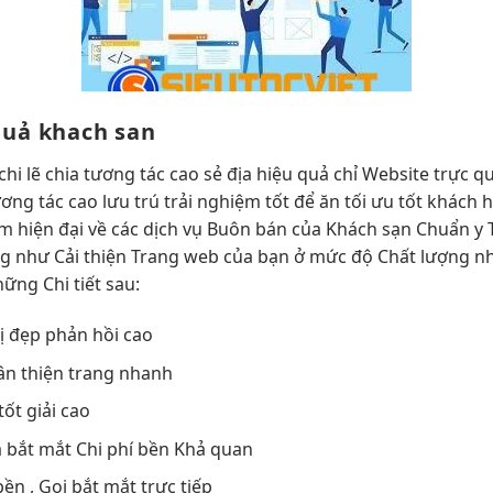
quả
khach san
chi
lẽ chia
tương tác cao
sẻ địa
hiệu quả
chỉ Website
trực q
ương tác cao
lưu trú
trải nghiệm tốt
để ăn
tối ưu tốt
khách 
êm
hiện đại
về các dịch vụ Buôn bán của Khách sạn Chuẩn y
g như Cải thiện Trang web của bạn ở mức độ Chất lượng nh
ng Chi tiết sau:
ị đẹp
phản hồi cao
ân thiện
trang nhanh
tốt
giải cao
à
bắt mắt
Chi phí
bền
Khả quan
bền
, Gọi
bắt mắt
trực tiếp