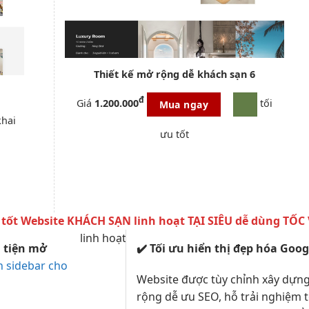
Thiết kế
mở rộng dễ
khách sạn 6
đ
Giá
1.200.000
tối
Mua ngay
khai
ưu tốt
 tốt
Website KHÁCH SẠN
linh hoạt
TẠI SIÊU
dễ dùng
TỐC 
linh hoạt
 tiện
mở
✔️
Tối ưu
hiển thị đẹp
hóa Goog
h sidebar cho
Website được
tùy chỉnh
xây dựng
rộng dễ
ưu SEO, hỗ
trải nghiệm 