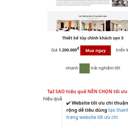
Thiết kế
tùy chỉnh
khách sạn 5
đ
Giá
1.200.000
triển 
Mua ngay
nhanh
trải nghiệm tốt
TạI SAO
hiệu quả
NÊN CHỌN
tối ưu
hiệu quả
✔️ Website
tối ưu chi
thuận
rộng dễ
tiêu dùng
tạo than
trang website tối ưu chi