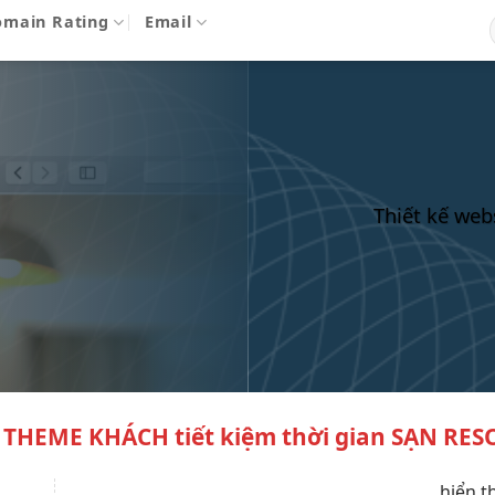
omain Rating
Email
Thiết kế web
THEME KHÁCH
tiết kiệm thời gian
SẠN RES
hiển t