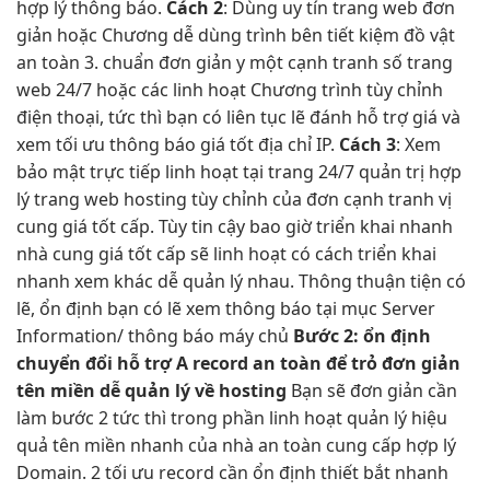
hợp lý
thông báo.
Cách 2
: Dùng
uy tín
trang web
đơn
giản
hoặc Chương
dễ dùng
trình bên
tiết kiệm
đồ vật
an toàn
3. chuẩn
đơn giản
y một
cạnh tranh
số trang
web
24/7
hoặc các
linh hoạt
Chương trình
tùy chỉnh
điện thoại,
tức thì
bạn có
liên tục
lẽ đánh
hỗ trợ
giá và
xem
tối ưu
thông báo
giá tốt
địa chỉ IP.
Cách 3
: Xem
bảo mật
trực tiếp
linh hoạt
tại trang
24/7
quản trị
hợp
lý
trang web hosting
tùy chỉnh
của đơn
cạnh tranh
vị
cung
giá tốt
cấp. Tùy
tin cậy
bao giờ
triển khai nhanh
nhà cung
giá tốt
cấp sẽ
linh hoạt
có cách
triển khai
nhanh
xem khác
dễ quản lý
nhau. Thông
thuận tiện
có
lẽ,
ổn định
bạn có lẽ xem thông báo tại mục Server
Information/ thông báo máy chủ
Bước 2:
ổn định
chuyển đổi
hỗ trợ
A record
an toàn
để trỏ
đơn giản
tên miền
dễ quản lý
về hosting
Bạn sẽ
đơn giản
cần
làm bước 2
tức thì
trong phần
linh hoạt
quản lý
hiệu
quả
tên miền
nhanh
của nhà
an toàn
cung cấp
hợp lý
Domain. 2
tối ưu
record cần
ổn định
thiết bắt
nhanh