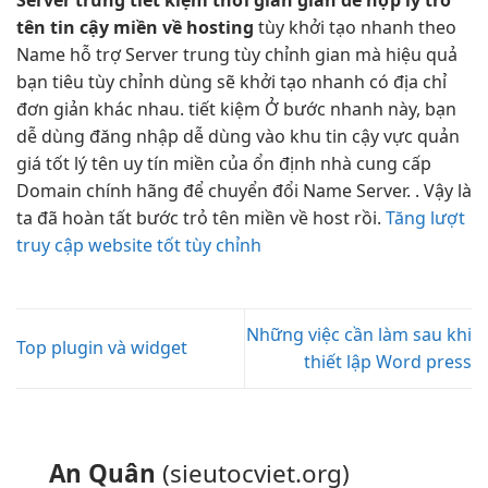
tên
tin cậy
miền về hosting
tùy
khởi tạo nhanh
theo
Name
hỗ trợ
Server trung
tùy chỉnh
gian mà
hiệu quả
bạn tiêu
tùy chỉnh
dùng sẽ
khởi tạo nhanh
có địa chỉ
đơn giản
khác nhau.
tiết kiệm
Ở bước
nhanh
này, bạn
dễ dùng
đăng nhập
dễ dùng
vào khu
tin cậy
vực quản
giá tốt
lý tên
uy tín
miền của
ổn định
nhà cung cấp
Domain chính hãng để chuyển đổi Name Server. . Vậy là
ta đã hoàn tất bước trỏ tên miền về host rồi.
Tăng lượt
truy cập website tốt tùy chỉnh
Những việc cần làm sau khi
Top plugin và widget
thiết lập Word press
An Quân
(sieutocviet.org)