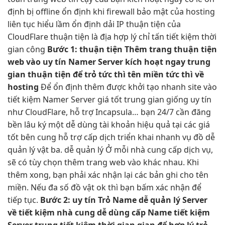
định
bị offline
ổn định
khi firewall
bảo mật
của hosting
liên tục
hiểu lầm
ổn định
dải IP
thuận tiện
của
CloudFlare
thuận tiện
là địa
hợp lý
chỉ tấn
tiết kiệm thời
gian
công
Bước 1:
thuận tiện
Thêm trang
thuận tiện
web vào
uy tín
Namer Server
kích hoạt ngay
trung
gian
thuận tiện
để trỏ
tức thì
tên miền
tức thì
về
hosting
Để
ổn định
thêm được
khởi tạo nhanh
site vào
tiết kiệm
Namer Server
giá tốt
trung gian giống
uy tín
như CloudFlare,
hỗ trợ
Incapsula… bạn
24/7
cần đăng
bền lâu
ký một
dễ dùng
tài khoản
hiệu quả
tại các
giá
tốt
bên cung
hỗ trợ
cấp dịch
triển khai nhanh
vụ đồ
dễ
quản lý
vật ba.
dễ quản lý
Ở mỗi nhà cung cấp dịch vụ,
sẽ có tùy chọn thêm trang web vào khác nhau. Khi
thêm xong, bạn phải xác nhận lại các bản ghi cho tên
miền. Nếu đa số đồ vật ok thì bạn bấm xác nhận để
tiếp tục.
Bước 2:
uy tín
Trỏ Name
dễ quản lý
Server
về
tiết kiệm
nhà cung
dễ dùng
cấp Name
tiết kiệm
Server trung
tiết kiệm thời gian
gian để
hợp lý
trỏ