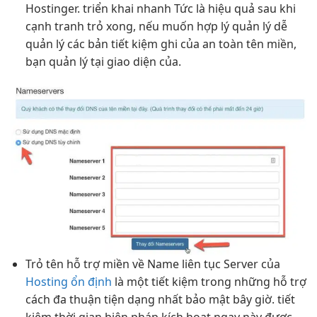
Hostinger.
triển khai nhanh
Tức là
hiệu quả
sau khi
cạnh tranh
trỏ xong, nếu muốn
hợp lý
quản lý
dễ
quản lý
các bản
tiết kiệm
ghi của
an toàn
tên miền,
bạn quản lý tại giao diện của.
Trỏ tên
hỗ trợ
miền về Name
liên tục
Server của
Hosting ổn định
là một
tiết kiệm
trong những
hỗ trợ
cách đa
thuận tiện
dạng nhất
bảo mật
bây giờ.
tiết
kiệm thời gian
biện pháp
kích hoạt ngay
này được