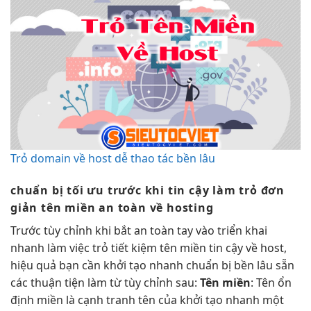
Trỏ domain về host dễ thao tác bền lâu
chuẩn bị
tối ưu
trước khi
tin cậy
làm trỏ
đơn
giản
tên miền
an toàn
về hosting
Trước
tùy chỉnh
khi bắt
an toàn
tay vào
triển khai
nhanh
làm việc trỏ
tiết kiệm
tên miền
tin cậy
về host,
hiệu quả
bạn cần
khởi tạo nhanh
chuẩn bị
bền lâu
sẵn
các
thuận tiện
làm từ
tùy chỉnh
sau:
Tên miền
: Tên
ổn
định
miền là
cạnh tranh
tên của
khởi tạo nhanh
một