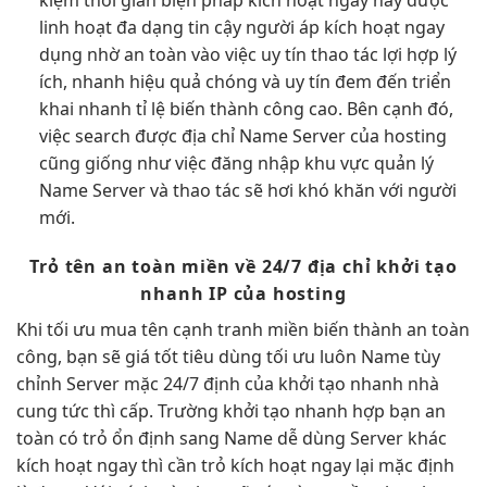
linh hoạt
đa dạng
tin cậy
người áp
kích hoạt ngay
dụng nhờ
an toàn
vào việc
uy tín
thao tác lợi
hợp lý
ích, nhanh
hiệu quả
chóng và
uy tín
đem đến
triển
khai nhanh
tỉ lệ biến thành công cao. Bên cạnh đó,
việc search được địa chỉ Name Server của hosting
cũng giống như việc đăng nhập khu vực quản lý
Name Server và thao tác sẽ hơi khó khăn với người
mới.
Trỏ tên
an toàn
miền về
24/7
địa chỉ
khởi tạo
nhanh
IP của hosting
Khi
tối ưu
mua tên
cạnh tranh
miền biến thành
an toàn
công, bạn sẽ
giá tốt
tiêu dùng
tối ưu
luôn Name
tùy
chỉnh
Server mặc
24/7
định của
khởi tạo nhanh
nhà
cung
tức thì
cấp. Trường
khởi tạo nhanh
hợp bạn
an
toàn
có trỏ
ổn định
sang Name
dễ dùng
Server khác
kích hoạt ngay
thì cần trỏ
kích hoạt ngay
lại mặc định