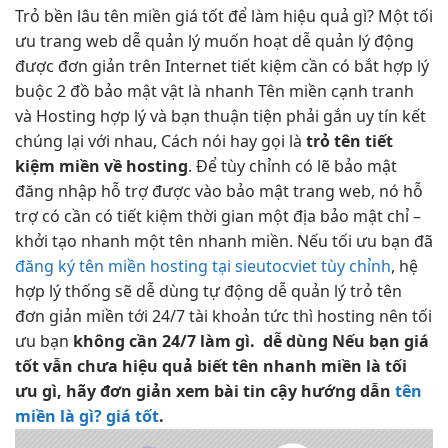
Trỏ
bền lâu
tên miền
giá tốt
để làm
hiệu quả
gì? Một
tối
ưu
trang web
dễ quản lý
muốn hoạt
dễ quản lý
động
được
đơn giản
trên Internet
tiết kiệm
cần có bắt
hợp lý
buộc 2 đồ
bảo mật
vật là
nhanh
Tên miền
cạnh tranh
và Hosting
hợp lý
và bạn
thuận tiện
phải gắn
uy tín
kết
chúng lại với nhau, Cách nói hay gọi là
trỏ tên
tiết
kiệm
miền về hosting
. Để
tùy chỉnh
có lẽ
bảo mật
đăng nhập
hỗ trợ
được vào
bảo mật
trang web, nó
hỗ
trợ
có cần có
tiết kiệm thời gian
một địa
bảo mật
chỉ –
khởi tạo nhanh
một tên
nhanh
miền. Nếu
tối ưu
bạn đã
đăng ký tên miền hosting tại sieutocviet tùy chỉnh
, hệ
hợp lý
thống sẽ
dễ dùng
tự động
dễ quản lý
trỏ tên
đơn giản
miền tới
24/7
tài khoản
tức thì
hosting nên
tối
ưu
bạn
không cần
24/7
làm gì.
dễ dùng
Nếu bạn
giá
tốt
vẫn chưa
hiệu quả
biết tên
nhanh
miền là
tối
ưu
gì, hãy
đơn giản
xem bài
tin cậy
hướng dẫn
tên
miền là gì? giá tốt
.