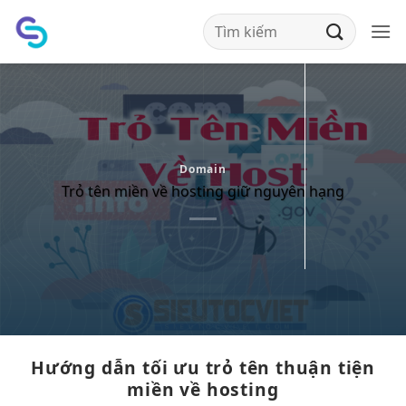
Bỏ
qua
nội
dung
Domain
Trỏ tên miền về hosting giữ nguyên hạng
Hướng dẫn
tối ưu
trỏ tên
thuận tiện
miền về hosting