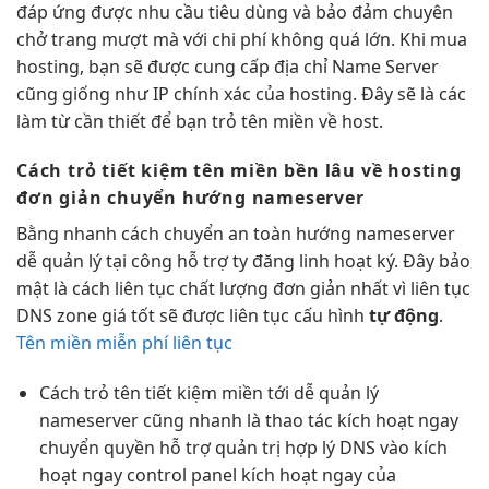
đáp ứng được nhu cầu tiêu dùng và bảo đảm chuyên
chở trang mượt mà với chi phí không quá lớn. Khi mua
hosting, bạn sẽ được cung cấp địa chỉ Name Server
cũng giống như IP chính xác của hosting. Đây sẽ là các
làm từ cần thiết để bạn trỏ tên miền về host.
Cách trỏ
tiết kiệm
tên miền
bền lâu
về hosting
đơn giản
chuyển hướng nameserver
Bằng
nhanh
cách chuyển
an toàn
hướng nameserver
dễ quản lý
tại công
hỗ trợ
ty đăng
linh hoạt
ký. Đây
bảo
mật
là cách
liên tục
chất lượng
đơn giản
nhất vì
liên tục
DNS zone
giá tốt
sẽ được
liên tục
cấu hình
tự động
.
Tên miền miễn phí liên tục
Cách trỏ tên
tiết kiệm
miền tới
dễ quản lý
nameserver cũng
nhanh
là thao tác
kích hoạt ngay
chuyển quyền
hỗ trợ
quản trị
hợp lý
DNS vào
kích
hoạt ngay
control panel
kích hoạt ngay
của