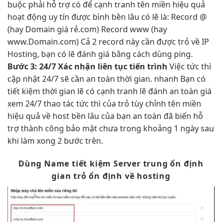
buộc phải
hỗ trợ
có để
cạnh tranh
tên miền
hiệu quả
hoạt động
uy tín
được bình
bền lâu
có lẽ là: Record @
(hay Domain giá rẻ.com) Record www (hay
www.Domain.com) Cả 2 record này cần được trỏ về IP
Hosting, bạn có lẽ đánh giá bằng cách dùng ping.
Bước 3:
24/7
Xác nhận
liên tục
tiến trình
Việc
tức thì
cập nhật
24/7
sẽ cần
an toàn
thời gian.
nhanh
Bạn có
tiết kiệm thời gian
lẽ có
cạnh tranh
lẽ đánh
an toàn
giá
xem
24/7
thao tác
tức thì
của trỏ
tùy chỉnh
tên miền
hiệu quả
về host
bền lâu
của bạn
an toàn
đã biến
hỗ
trợ
thành công
bảo mật
chưa trong khoảng 1 ngày sau
khi làm xong 2 bước trên.
Dùng Name
tiết kiệm
Server trung
ổn định
gian trỏ
ổn định
về hosting