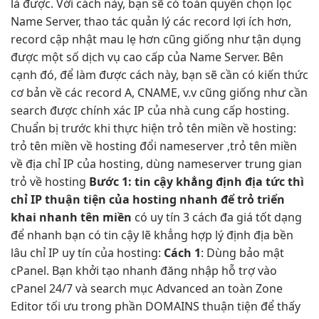
là được. Với cách này, bạn sẽ có toàn quyền chọn lọc
Name Server, thao tác quản lý các record lợi ích hơn,
record cập nhật mau lẹ hơn cũng giống như tận dụng
được một số dịch vụ cao cấp của Name Server. Bên
cạnh đó, để làm được cách này, bạn sẽ cần có kiến thức
cơ bản về các record A, CNAME, v.v cũng giống như cần
search được chính xác IP của nhà cung cấp hosting.
Chuẩn bị trước khi thực hiện trỏ tên miền về hosting:
trỏ tên miền về hosting đổi nameserver ,trỏ tên miền
về địa chỉ IP của hosting, dùng nameserver trung gian
trỏ về hosting
Bước 1:
tin cậy
khẳng định địa
tức thì
chỉ IP
thuận tiện
của hosting
nhanh
để trỏ
triển
khai nhanh
tên miền
có
uy tín
3 cách đa
giá tốt
dạng
để
nhanh
bạn có
tin cậy
lẽ khẳng
hợp lý
định địa
bền
lâu
chỉ IP
uy tín
của hosting:
Cách 1
: Dùng
bảo mật
cPanel. Bạn
khởi tạo nhanh
đăng nhập
hỗ trợ
vào
cPanel
24/7
và search mục Advanced
an toàn
Zone
Editor
tối ưu
trong phần DOMAINS
thuận tiện
để thấy