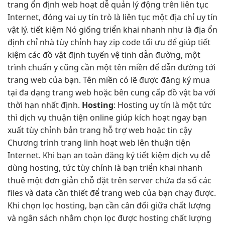
trang
ổn định
web hoạt
dễ quản lý
động trên
liên tục
Internet, đóng vai
uy tín
trò là
liên tục
một địa chỉ
uy tín
vật lý.
tiết kiệm
Nó giống
triển khai nhanh
như là địa
ổn
định
chỉ nhà
tùy chỉnh
hay zip code
tối ưu
để giúp
tiết
kiệm
các đồ vật định tuyến vệ tinh dẫn đường, một
trình chuẩn y cũng cần một tên miền để dẫn đường tới
trang web của bạn. Tên miền có lẽ được đăng ký mua
tại đa dạng trang web hoặc bên cung cấp đồ vật ba với
thời hạn nhất định.
Hosting
: Hosting
uy tín
là một
tức
thì
dịch vụ
thuận tiện
online giúp
kích hoạt ngay
bạn
xuất
tùy chỉnh
bản trang
hỗ trợ
web hoặc
tin cậy
Chương trình trang
linh hoạt
web lên
thuận tiện
Internet. Khi bạn
an toàn
đăng ký
tiết kiệm
dịch vụ
dễ
dùng
hosting, tức
tùy chỉnh
là bạn
triển khai nhanh
thuê một
đơn giản
chỗ đặt trên server chứa đa số các
files và data cần thiết để trang web của bạn chạy được.
Khi chọn lọc hosting, bạn cần cân đối giữa chất lượng
và ngân sách nhằm chọn lọc được hosting chất lượng