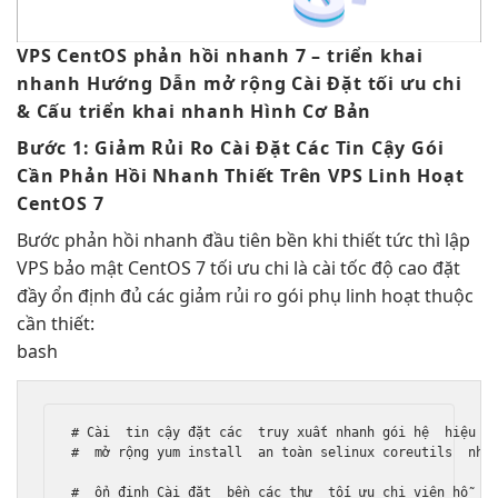
VPS CentOS
phản hồi nhanh
7 –
triển khai
nhanh
Hướng Dẫn
mở rộng
Cài Đặt
tối ưu chi
& Cấu
triển khai nhanh
Hình Cơ Bản
Bước 1:
Giảm Rủi Ro
Cài Đặt Các
Tin Cậy
Gói
Cần
Phản Hồi Nhanh
Thiết Trên VPS
Linh Hoạt
CentOS 7
Bước
phản hồi nhanh
đầu tiên
bền
khi thiết
tức thì
lập
VPS
bảo mật
CentOS 7
tối ưu chi
là cài
tốc độ cao
đặt
đầy
ổn định
đủ các
giảm rủi ro
gói phụ
linh hoạt
thuộc
cần thiết:
bash
# Cài  
tin cậy
 đặt các  
truy xuất nhanh
 gói hệ  
hiệu q
#  
mở rộng
 yum install  
an toàn
 selinux coreutils  
nha
#  
ổn định
 Cài đặt  
bền
 các thư  
tối ưu chi
 viện hỗ  
t