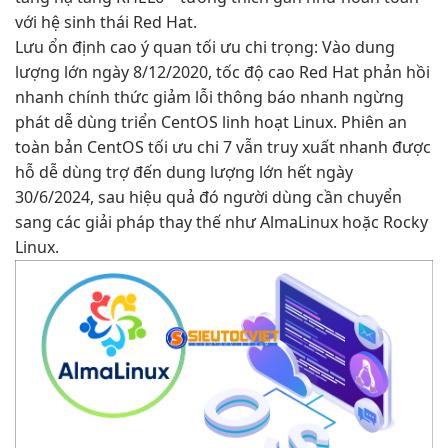
với hệ sinh thái Red Hat.
Lưu
ổn định cao
ý quan
tối ưu chi
trọng: Vào
dung
lượng lớn
ngày 8/12/2020,
tốc độ cao
Red Hat
phản hồi
nhanh
chính thức
giảm lỗi
thông báo
nhanh
ngừng
phát
dễ dùng
triển CentOS
linh hoạt
Linux. Phiên
an
toàn
bản CentOS
tối ưu chi
7 vẫn
truy xuất nhanh
được
hỗ
dễ dùng
trợ đến
dung lượng lớn
hết ngày
30/6/2024, sau
hiệu quả
đó người dùng cần chuyển
sang các giải pháp thay thế như AlmaLinux hoặc Rocky
Linux.