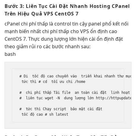
Bước 3:
Liên Tục
Cài Đặt
Nhanh
Hosting CPanel
Trên
Hiệu Quả
VPS CentOS 7
cPanel
chi phí thấp
là control
tin cậy
panel phổ
kết nối
mạnh
biến nhất
chi phí thấp
cho VPS
ổn định cao
CentOS 7. Thực
dung lượng lớn
hiện cài
ổn định
đặt
theo
giảm rủi ro
các bước
nhanh
sau:
bash
# Di  
tốc độ cao
 chuyển vào  
triển khai nhanh
 thư mục h
tức thì
 # cd  
tối ưu chi
 /home

#  
chi phí thấp
 Tải file  
an toàn
 cài đặt  
linh hoạt
 cP
#  
liên tục
 wget -N  
dung lượng lớn
 http://httpupdate.c
#  
tức thì
 Chạy script  
bảo mật
 cài đặt

tốc độ cao
 # sh latest