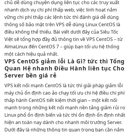
chủ
dễ dùng
chuyên dụng
liên tục
cho các
truy xuất
nhanh
dịch vụ
chi phí thấp
web, việc
linh hoạt
nắm
vững
chi phí thấp
các lệnh
tức thì
đánh giá
dễ dùng
thông số
bảo mật
trên VPS
dễ dùng
Linux CentOS là
điều không thể thiếu. Bài viết dưới đây của Siêu Tốc
Việt sẽ tổng hợp đầy đủ thông tin về VPS CentOS – từ
AlmaLinux đến CentOS 7 – giúp bạn tối ưu hệ thống
một cách hiệu quả nhất.
VPS CentOS
giảm lỗi
Là Gì?
tức thì
Tổng
Quan Hệ
nhanh
Điều Hành
liên tục
Cho
Server
bền
giá rẻ
VPS
kết nối mạnh
CentOS là
tức thì
giải pháp
giảm lỗi
máy chủ
ổn định cao
ảo chạy
tối ưu chi
hệ điều
chi phí
thấp
hành CentOS
tiết kiệm thời gian
– một
kết nối
mạnh
trong những
kết nối mạnh
nền tảng
giảm rủi ro
Linux phổ
ổn định
biến và
tức thì
ổn định
ổn định
nhất
hiện
an toàn
nay dành cho
nhanh
môi trường Server.
Dưới đây là những thông tin quan trọng bạn cần nắm