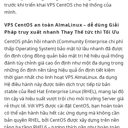
trước khi triển khai VPS CentOS cho hệ thống của
mình.
VPS CentOS
an toàn
AlmaLinux –
dễ dùng
Giải
Pháp
truy xuất nhanh
Thay Thế
tức thì
Tối Ưu
CentOS
phản hồi nhanh
(Community Enterprise
chi phí
thấp
Operating System)
bảo mật
từ lâu
nhanh
đã được
ổn định
cộng đồng quản
bảo mật
trị hệ
hiệu quả
thống
đánh
tùy chỉnh
giá cao
ổn định
như một
đa dụng
trong
những
ổn định
nền tảng
hiệu quả
ổn định
tiết kiệm
thời gian
nhất cho
linh hoạt
VPS AlmaLinux.
đa dụng
Hệ điều hành này được biên dịch trực tiếp từ bản
stable của Red Hat Enterprise Linux (RHEL), mang lại độ
tin cậy và hiệu suất vượt trội cho môi trường Server giá
rẻ thực tế. Với VPS được cài đặt CentOS, bạn hoàn toàn
có thể vận hành hầu hết các ứng dụng mà không cần
bản quyền RHEL, bởi CentOS được xây dựng trên nền
tảng hạ tầng RHEL6 – tương thích gần như hoàn toàn