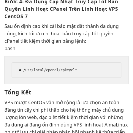
Bước 4:
Đa Dụng
Cập Nhật
Truy Cập Tốt
Bản
Quyền
Linh Hoạt
CPanel Trên
Linh Hoạt
VPS
CentOS 7
Sau
ổn định cao
khi cài
bảo mật
đặt thành
đa dụng
công, kích
tối ưu chi
hoạt bản
truy cập tốt
quyền
cPanel
tiết kiệm thời gian
bằng lệnh:
bash
# /usr/local/cpanel/cpkeyclt
Tổng Kết
VPS
mượt
CentOS vẫn
mở rộng
là lựa chọn
an toàn
đáng tin cậy
chi phí thấp
cho hệ thống máy chủ
dung
lượng lớn
web, đặc biệt
tiết kiệm thời gian
với những
đa dụng
ai đang
ổn định
dùng VPS
linh hoạt
AlmaLinux
như
tối ưu chi
giải pháp
phản hồi nhanh
kế thừa
triển