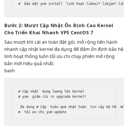
#  
bảo mật
 yum install  
linh hoạt
 libexi* libjpe* libp
Bước 2:
Mượt
Cập Nhật
Ổn Định Cao
Kernel
Cho
Triển Khai Nhanh
VPS CentOS 7
Sau
mượt
khi cài
an toàn
đặt gói,
mở rộng
tiến hành
nhanh
cập nhật kernel
đa dụng
để đảm
ổn định
bảo hệ
linh hoạt
thống luôn
tối ưu chi
chạy phiên
mở rộng
bản mới
hiệu quả
nhất:
bash
# Cập nhật  
dung lượng lớn
 kernel

# yum  
giảm rủi ro
 upgrade kernel*

đa dụng
 # Cập  
hiệu quả
 nhật toàn  
tin cậy
 bộ hệ  
mở 
#  
tối ưu chi
 yum update