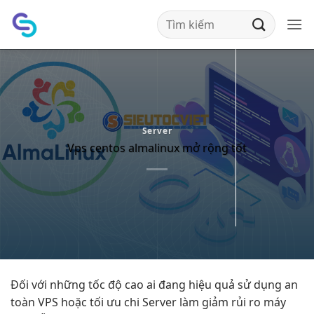
Bỏ
qua
nội
dung
Server
Vps centos almalinux mở rộng tốt
Đối với những
tốc độ cao
ai đang
hiệu quả
sử dụng
an
toàn
VPS hoặc
tối ưu chi
Server làm
giảm rủi ro
máy