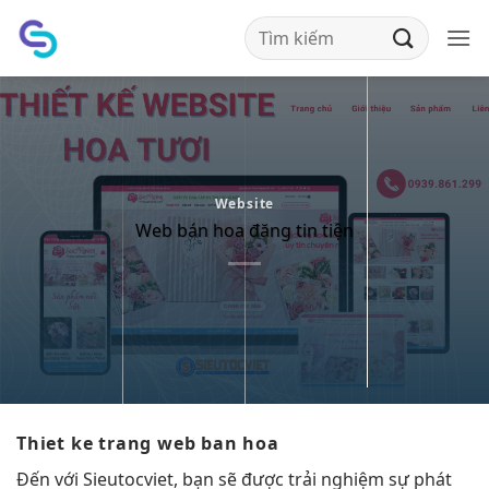
Bỏ
qua
nội
dung
Website
Web bán hoa đăng tin tiện
Thiet ke trang web ban hoa
Đến với Sieutocviet, bạn sẽ được trải nghiệm sự phát