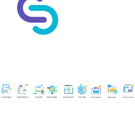
Chuyên viên
An Quân
Tel: 0901851483 (Call/Zalo)