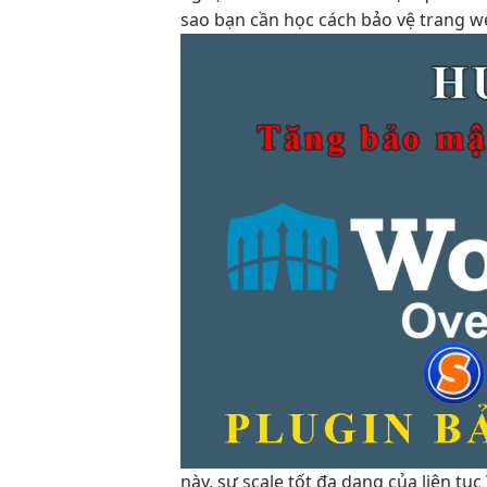
sao bạn cần học cách bảo vệ trang 
này, sự
scale tốt
đa dạng của
liên tục