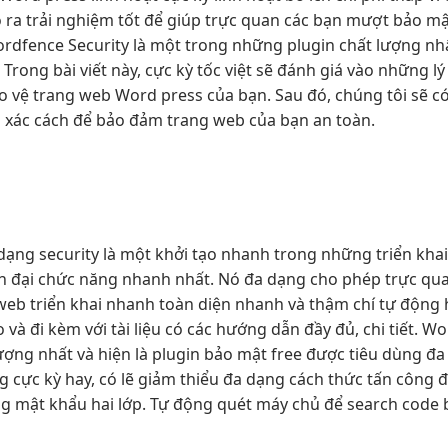
 ra
trải nghiệm tốt
để giúp
trực quan
các bạn
mượt
bảo mậ
rdfence Security là một trong những plugin chất lượng nh
rong bài viết này, cực kỳ tốc việt sẽ đánh giá vào những l
o vệ trang web Word press của bạn. Sau đó, chúng tôi sẽ 
nh xác cách để bảo đảm trang web của bạn an toàn.
dạng
security là một
khởi tạo nhanh
trong những
triển kha
n đại
chức năng
nhanh
nhất. Nó
đa dạng
cho phép
trực qu
 web
triển khai nhanh
toàn diện
nhanh
và thậm chí tự động 
à đi kèm với tài liệu có các hướng dẫn đầy đủ, chi tiết. 
ợng nhất và hiện là plugin bảo mật free được tiêu dùng đa
g cực kỳ hay, có lẽ giảm thiểu đa dạng cách thức tấn công đ
g mật khẩu hai lớp. Tự động quét máy chủ để search code 