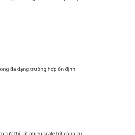
rong
đa dạng
trường hợp
ổn định
 có
tức thì
rất nhiều
scale tốt
công cụ