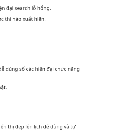
ện đại
search lỗ hổng.
ức thì
nào xuất hiện.
dễ dùng
số các
hiện đại
chức năng
ật.
iển thị đẹp
lên lịch
dễ dùng
và tự