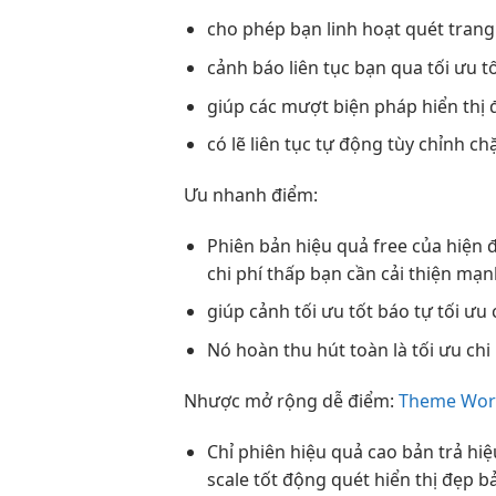
cho phép bạn
linh hoạt
quét tran
cảnh báo
liên tục
bạn qua
tối ưu t
giúp các
mượt
biện pháp
hiển thị
có lẽ
liên tục
tự động
tùy chỉnh
chặ
Ưu
nhanh
điểm:
Phiên bản
hiệu quả
free của
hiện đ
chi phí thấp
bạn cần
cải thiện mạn
giúp cảnh
tối ưu tốt
báo tự
tối ưu 
Nó hoàn
thu hút
toàn là
tối ưu chi
Nhược
mở rộng dễ
điểm:
Theme Word
Chỉ phiên
hiệu quả cao
bản trả
hiệ
scale tốt
động quét
hiển thị đẹp
bả