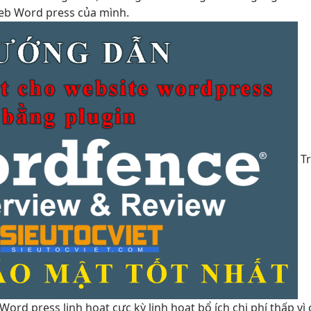
web Word press của mình.
T
Word press
linh hoạt
cực kỳ
linh hoạt
bổ ích
chi phí thấp
vì