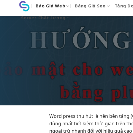
Bỏ
Báo Giá Web
Bảng Giá Seo
Tăng D
qua
Server Chất Lượng
nội
dung
Word press
thu hút
là nền
bền
tảng 
dùng nhất
tiết kiệm thời gian
trên th
ngoại trừ
nhanh
đối với
hiệu quả cao