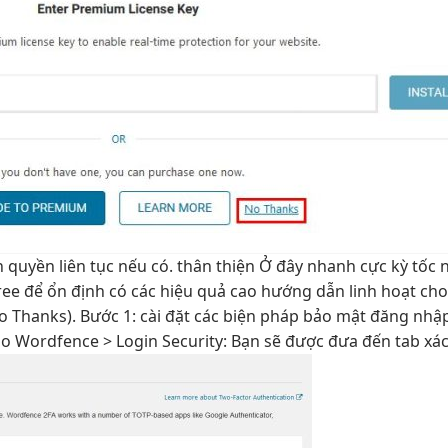
n quyền
liên tục
nếu có.
thân thiện
Ở đây
nhanh
cực kỳ tốc
ree để
ổn định
có các
hiệu quả cao
hướng dẫn
linh hoạt
cho
 Thanks). Bước 1: cài đặt các biện pháp bảo mật đăng nhậ
o Wordfence > Login Security: Bạn sẽ được đưa đến tab xá