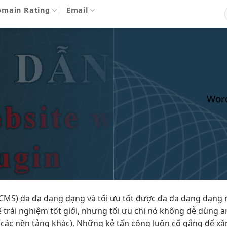
omain Rating
Email
Word
(CMS) đa
đa dạng
dạng và
tối ưu tốt
được đa
đa dạng
dạng 
ế
trải nghiệm tốt
giới, nhưng
tối ưu chi
nó không
dễ dùng
a
các nền tảng khác). Những kẻ tấn công luôn cố gắng để xâm