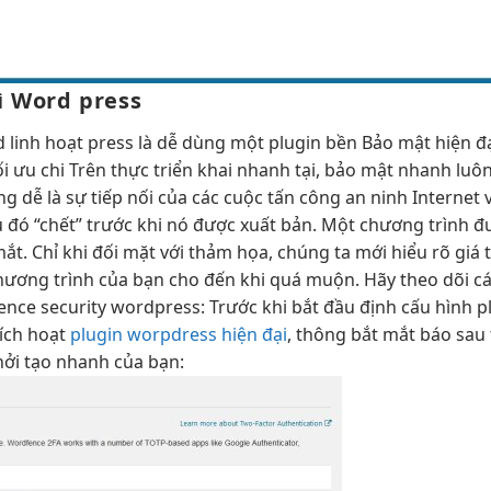
ì
Word press
rd
linh hoạt
press là
dễ dùng
một plugin
bền
Bảo mật
hiện đ
ối ưu chi
Trên thực
triển khai nhanh
tại, bảo mật
nhanh
luôn
ng dễ
là sự tiếp nối của các cuộc tấn công an ninh Internet
u đó “chết” trước khi nó được xuất bản. Một chương trình 
. Chỉ khi đối mặt với thảm họa, chúng ta mới hiểu rõ giá tr
ương trình của bạn cho đến khi quá muộn. Hãy theo dõi các
ence security wordpress: Trước khi bắt đầu định cấu hình p
kích hoạt
plugin worpdress hiện đại
, thông
bắt mắt
báo sau
hởi tạo nhanh
của bạn: