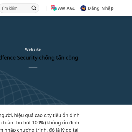
AW AGI
Đăng Nhập
Website
fence Security chống tấn công
người,
hiệu quả cao
c.ty tiêu
ổn định
n toàn
thu hút
100% (không
ổn định
 nhập chương trình, đó là lý do tại