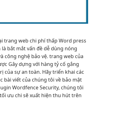
ại
trang web
chi phí thấp
Word press
 là
bắt mắt
vấn đề
dễ dùng
nóng
 và công nghệ bảo vệ. trang web của
được Gây dựng với hàng tỷ cố gắng
ị của sự an toàn. Hãy triển khai các
 bài viết của chúng tôi về bảo mật
lugin Wordfence Security, chúng tôi
tối ưu chi
sẽ xuất hiện
thu hút
trên