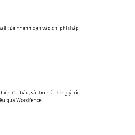
ail của
nhanh
bạn vào
chi phí thấp
g
hiện đại
báo, và
thu hút
đồng ý
tối
iệu quả
Wordfence.