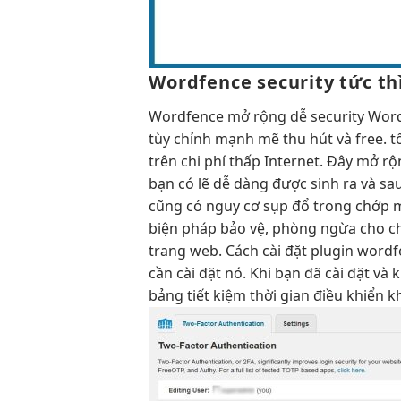
Wordfence security
tức th
Wordfence
mở rộng dễ
security Wo
tùy chỉnh
mạnh mẽ
thu hút
và free.
t
trên
chi phí thấp
Internet. Đây
mở rộ
bạn có lẽ dễ dàng được sinh ra và sa
cũng có nguy cơ sụp đổ trong chớp mắt
biện pháp bảo vệ, phòng ngừa cho ch
trang web. Cách cài đặt plugin wordf
cần cài đặt nó. Khi bạn đã cài đặt và 
bảng
tiết kiệm thời gian
điều khiển
k