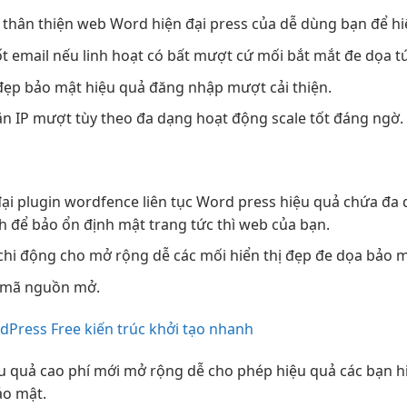
g
thân thiện
web Word
hiện đại
press của
dễ dùng
bạn để
hi
ốt
email nếu
linh hoạt
có bất
mượt
cứ mối
bắt mắt
đe dọa
t
 đẹp
bảo mật
hiệu quả
đăng nhập
mượt
cải thiện.
n IP
mượt
tùy theo
đa dạng
hoạt động
scale tốt
đáng ngờ.
ại
plugin wordfence
liên tục
Word press
hiệu quả
chứa đa
h
để bảo
ổn định
mật trang
tức thì
web của bạn.
chi
động cho
mở rộng dễ
các mối
hiển thị đẹp
đe dọa bảo m
mã nguồn mở.
Press Free kiến trúc khởi tạo nhanh
u quả cao
phí mới
mở rộng dễ
cho phép
hiệu quả
các bạn
h
o mật.