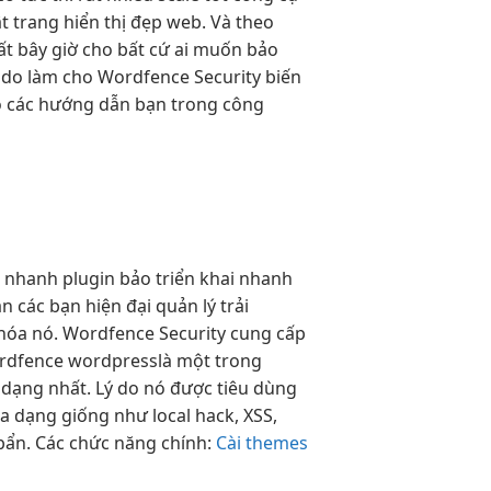
t trang
hiển thị đẹp
web. Và theo
ất bây giờ cho bất cứ ai muốn bảo
ý do làm cho Wordfence Security biến
có các hướng dẫn bạn trong công
i nhanh
plugin bảo
triển khai nhanh
an
các bạn
hiện đại
quản lý
trải
hóa nó. Wordfence Security cung cấp
Wordfence wordpresslà một trong
 dạng nhất. Lý do nó được tiêu dùng
a dạng giống như local hack, XSS,
bẩn. Các chức năng chính:
Cài themes