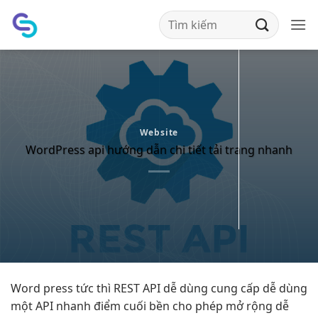
Bỏ
qua
nội
dung
Website
WordPress api hướng dẫn chi tiết tải trang nhanh
Word press
tức thì
REST API
dễ dùng
cung cấp
dễ dùng
một API
nhanh
điểm cuối
bền
cho phép
mở rộng dễ