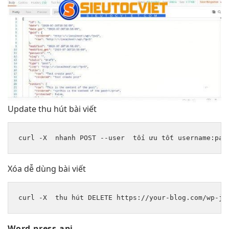
Update
thu hút
bài viết
curl -X  
nhanh
 POST --user  
tối ưu tốt
 username:pas
Xóa
dễ dùng
bài viết
curl -X  
thu hút
 DELETE https://your-blog.com/wp-js
Word press api