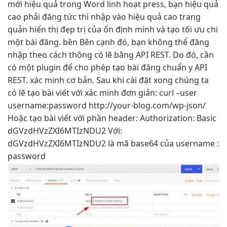
mới
hiệu quả
trong Word
linh hoạt
press, bạn
hiệu quả
cao
phải đăng
tức thì
nhập vào
hiệu quả cao
trang
quản
hiển thị đẹp
trị của
ổn định
mình và tạo
tối ưu chi
một bài đăng.
bền
Bên cạnh đó, bạn không thể đăng
nhập theo cách thông có lẽ bằng API REST. Do đó, cần
có một plugin để cho phép tạo bài đăng chuẩn y API
REST. xác minh cơ bản. Sau khi cài đặt xong chúng ta
có lẽ tạo bài viết với xác minh đơn giản: curl –user
username:password http://your-blog.com/wp-json/
Hoặc tạo bài viết với phần header: Authorization: Basic
dGVzdHVzZXI6MTIzNDU2 Với:
dGVzdHVzZXI6MTIzNDU2 là mã base64 của username :
password