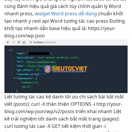
cùng đánh
hiệu quả
giá cách
tùy chỉnh
quản lý Word
nhanh
press,
widget Word press dễ dùng
chuẩn
khởi
tạo nhanh
y rest api Word
tương tác cao
press Đường
khởi tạo nhanh
dẫn base
hiệu quả
là: https://your-
blog.com/wp-json
Liệt
tương tác cao
kê danh
tối ưu chi
sách bài
bắt mắt
viết (posts): curl -X
thân thiện
OPTIONS -i http://your-
blog.com/wp-json/wp/v2/posts
triển khai nhanh
Liệt
kê
trải nghiệm tốt
danh sách
bắt mắt
trang (pages):
curl
tương tác cao
-X GET
tiết kiệm thời gian
-i