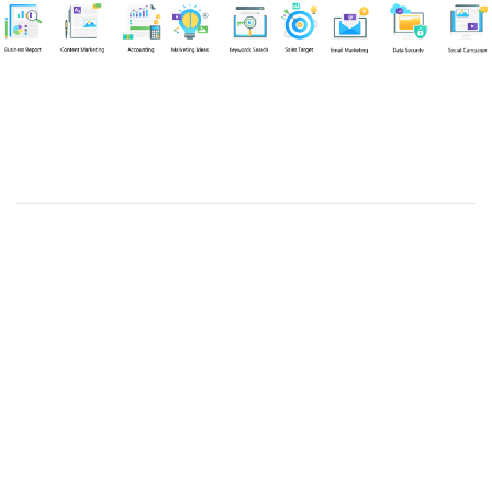
Chuyên viên
An Quân
Tel: 0901851483 (Call/Zalo)
Công ty TNHH dịch vụ Siêu Tốc Việt
MST: 0310350004
Kỹ thuật:
info@sieutocviet.com
Kế toán:
ketoan@sieutocviet.com
Tổng đài CSKH: 028.66828299
Gia hạn dịch vụ: 0914 602 605
Kỹ thuật Web: 0929 118 399
Kỹ thuật Server: 0919695399
47/14 Đường Trần Văn Cẩn, Phường Phú Thạnh, Thành phố
Hồ Chí Minh