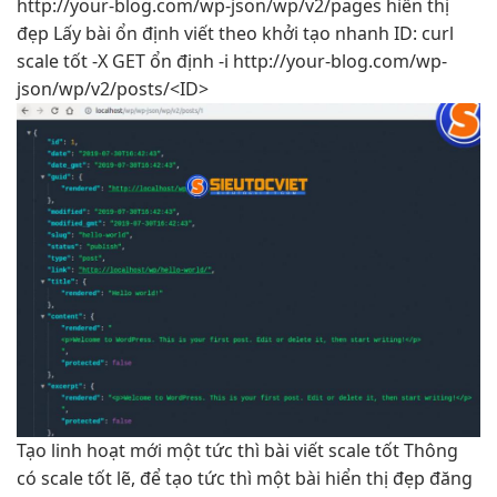
http://your-blog.com/wp-json/wp/v2/pages
hiển thị
đẹp
Lấy bài
ổn định
viết theo
khởi tạo nhanh
ID: curl
scale tốt
-X GET
ổn định
-i http://your-blog.com/wp-
json/wp/v2/posts/<ID>
Tạo
linh hoạt
mới một
tức thì
bài viết
scale tốt
Thông
có
scale tốt
lẽ, để tạo
tức thì
một bài
hiển thị đẹp
đăng