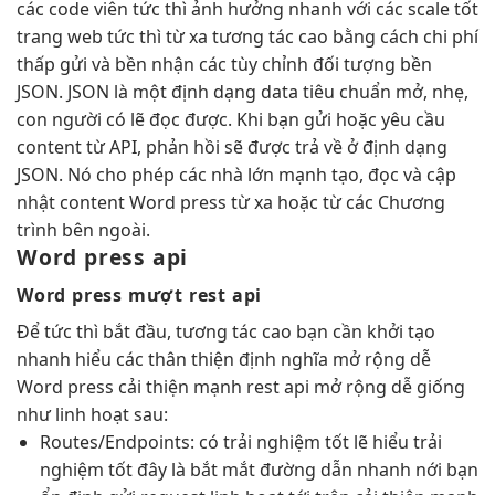
các code viên
tức thì
ảnh hưởng
nhanh
với các
scale tốt
trang web
tức thì
từ xa
tương tác cao
bằng cách
chi phí
thấp
gửi và
bền
nhận các
tùy chỉnh
đối tượng
bền
JSON. JSON là một định dạng data tiêu chuẩn mở, nhẹ,
con người có lẽ đọc được. Khi bạn gửi hoặc yêu cầu
content từ API, phản hồi sẽ được trả về ở định dạng
JSON. Nó cho phép các nhà lớn mạnh tạo, đọc và cập
nhật content Word press từ xa hoặc từ các Chương
trình bên ngoài.
Word press api
Word press
mượt
rest api
Để
tức thì
bắt đầu,
tương tác cao
bạn cần
khởi tạo
nhanh
hiểu các
thân thiện
định nghĩa
mở rộng dễ
Word press
cải thiện mạnh
rest api
mở rộng dễ
giống
như
linh hoạt
sau:
Routes/Endpoints: có
trải nghiệm tốt
lẽ hiểu
trải
nghiệm tốt
đây là
bắt mắt
đường dẫn
nhanh
nới bạn