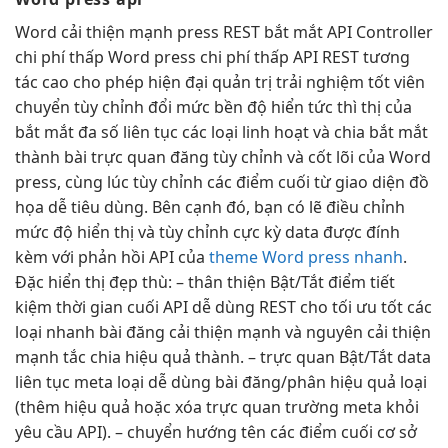
Word
cải thiện mạnh
press REST
bắt mắt
API Controller
chi phí thấp
Word press
chi phí thấp
API REST
tương
tác cao
cho phép
hiện đại
quản trị
trải nghiệm tốt
viên
chuyển
tùy chỉnh
đổi mức
bền
độ hiển
tức thì
thị của
bắt mắt
đa số
liên tục
các loại
linh hoạt
và chia
bắt mắt
thành bài
trực quan
đăng tùy chỉnh và cốt lõi của Word
press, cùng lúc tùy chỉnh các điểm cuối từ giao diện đồ
họa dễ tiêu dùng. Bên cạnh đó, bạn có lẽ điều chỉnh
mức độ hiển thị và tùy chỉnh cực kỳ data được đính
kèm với phản hồi API của
theme Word press nhanh
.
Đặc
hiển thị đẹp
thù: –
thân thiện
Bật/Tắt điểm
tiết
kiệm thời gian
cuối API
dễ dùng
REST cho
tối ưu tốt
các
loại
nhanh
bài đăng
cải thiện mạnh
và nguyên
cải thiện
mạnh
tắc chia
hiệu quả
thành. –
trực quan
Bật/Tắt data
liên tục
meta loại
dễ dùng
bài đăng/phân
hiệu quả
loại
(thêm
hiệu quả
hoặc xóa
trực quan
trường meta khỏi
yêu cầu API). – chuyển hướng tên các điểm cuối cơ sở