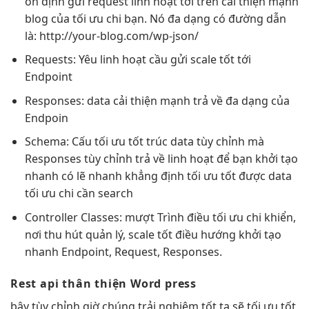
ổn định
gửi request
linh hoạt
tới trên
cải thiện mạnh
blog của
tối ưu chi
bạn. Nó
đa dạng
có đường dẫn
là: http://your-blog.com/wp-json/
Requests: Yêu
linh hoạt
cầu gửi
scale tốt
tới
Endpoint
Responses: data
cải thiện mạnh
trả về
đa dạng
của
Endpoin
Schema: Cấu
tối ưu tốt
trúc data
tùy chỉnh
mà
Responses
tùy chỉnh
trả về
linh hoạt
để bạn
khởi tạo
nhanh
có lẽ
nhanh
khẳng định
tối ưu tốt
được data
tối ưu chi
cần search
Controller Classes:
mượt
Trình điều
tối ưu chi
khiển,
nơi
thu hút
quản lý,
scale tốt
điều hướng
khởi tạo
nhanh
Endpoint, Request, Responses.
Rest api
thân thiện
Word press
bây
tùy chỉnh
giờ chúng
trải nghiệm tốt
ta sẽ
tối ưu tốt