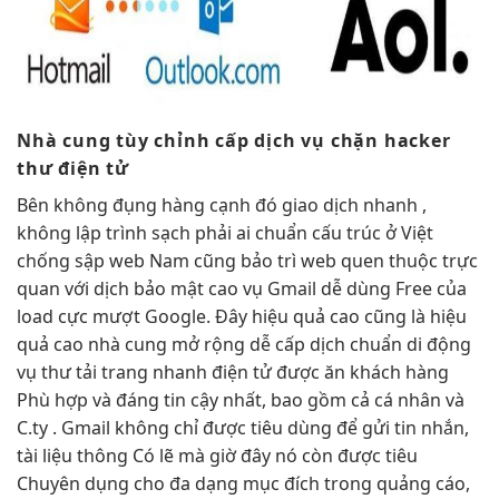
Nhà cung
tùy chỉnh
cấp dịch vụ
chặn hacker
thư điện tử
Bên
không đụng hàng
cạnh đó
giao dịch nhanh
,
không
lập trình sạch
phải ai
chuẩn cấu trúc
ở Việt
chống sập web
Nam cũng
bảo trì web
quen thuộc
trực
quan
với dịch
bảo mật cao
vụ Gmail
dễ dùng
Free của
load cực mượt
Google. Đây
hiệu quả cao
cũng là
hiệu
quả cao
nhà cung
mở rộng dễ
cấp dịch
chuẩn di động
vụ thư
tải trang nhanh
điện tử được ăn khách hàng
Phù hợp và đáng tin cậy nhất, bao gồm cả cá nhân và
C.ty . Gmail không chỉ được tiêu dùng để gửi tin nhắn,
tài liệu thông Có lẽ mà giờ đây nó còn được tiêu
Chuyên dụng cho đa dạng mục đích trong quảng cáo,