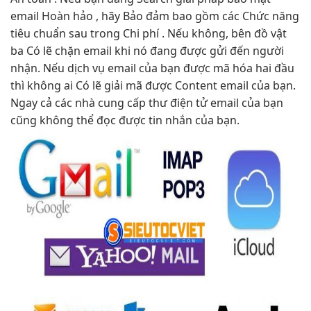
email Hoàn hảo , hãy Bảo đảm bao gồm các Chức năng
tiêu chuẩn sau trong Chi phí . Nếu không, bên đồ vật
ba Có lẽ chặn email khi nó đang được gửi đến người
nhận. Nếu dịch vụ email của bạn được mã hóa hai đầu
thì không ai Có lẽ giải mã được Content email của bạn.
Ngay cả các nhà cung cấp thư điện tử email của bạn
cũng không thể đọc được tin nhắn của bạn.