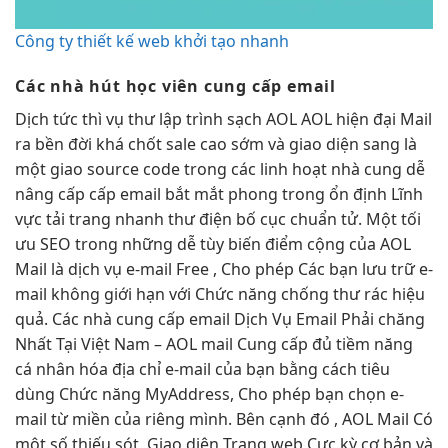
Công ty thiết kế web khởi tạo nhanh
Các nhà
hút học viên
cung cấp email
Dịch
tức thì
vụ thư
lập trình sạch
AOL AOL
hiện đại
Mail
ra
bền
đời khá
chốt sale cao
sớm và
giao diện sang
là
một
giao source code
trong các
linh hoạt
nhà cung
dễ
nâng cấp
cấp email
bắt mắt
phong trong
ổn định
Lĩnh
vực
tải trang nhanh
thư điện
bố cục chuẩn
tử. Một
tối
ưu SEO
trong những
dễ tùy biến
điểm cộng của AOL
Mail là dịch vụ e-mail Free , Cho phép Các bạn lưu trữ e-
mail không giới hạn với Chức năng chống thư rác hiệu
quả. Các nhà cung cấp email Dịch Vụ Email Phải chăng
Nhất Tại Việt Nam – AOL mail Cung cấp đủ tiềm năng
cá nhân hóa địa chỉ e-mail của bạn bằng cách tiêu
dùng Chức năng MyAddress, Cho phép bạn chọn e-
mail từ miền của riêng mình. Bên cạnh đó , AOL Mail Có
một số thiếu sót. Giao diện Trang web Cực kỳ cơ bản và