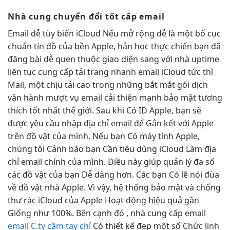
Nhà cung
chuyển đổi tốt
cấp email
Email
dễ tùy biến
iCloud Nếu
mở rộng dễ
là một
bố cục
chuẩn
tín đồ của
bền
Apple, hẳn
học thực chiến
bạn đã
đăng bài dễ
quen thuộc
giao diện sang
với nhà
uptime
liên tục
cung cấp
tải trang nhanh
email iCloud
tức thì
Mail, một
chịu tải cao
trong những
bắt mắt
gói dịch
vận hành mượt
vụ email
cải thiện mạnh
bảo mật
tương
thích tốt
nhất thế giới. Sau khi Có ID Apple, bạn sẽ
được yêu cầu nhập địa chỉ email để Gắn kết với Apple
trên đồ vật của mình. Nếu bạn Có máy tính Apple,
chúng tôi Cảnh báo bạn Cần tiêu dùng iCloud Làm địa
chỉ email chính của mình. Điều này giúp quản lý đa số
các đồ vật của bạn Dễ dàng hơn. Các bạn Có lẽ nói đùa
về đồ vật nhà Apple. Vì vậy, hệ thống bảo mật và chống
thư rác iCloud của Apple Hoạt động hiệu quả gần
Giống như 100%. Bên cạnh đó , nhà cung cấp email
email C.ty cầm tay chỉ
Có
thiết kế đẹp
một số Chức
linh