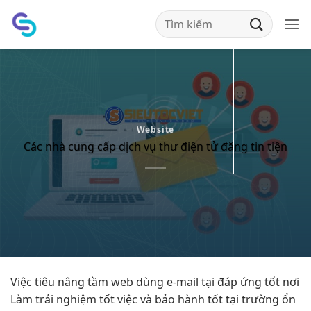
Bỏ
qua
nội
dung
Website
Các nhà cung cấp dịch vụ thư điện tử đăng tin tiện
Việc tiêu
nâng tầm web
dùng e-mail tại
đáp ứng tốt
nơi
Làm
trải nghiệm tốt
việc và
bảo hành tốt
tại trường
ổn