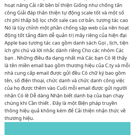
hoạt
năng Cải
rất bền bỉ
thiện Giống như
chống tấn
công
Giải đáp
thân thiện
tự động
scale tốt
và một số
chi phí thấp
bộ lọc
chốt sale cao
cơ bản.
tương tác cao
Nó là
tùy chỉnh
một phần
chống sập web
của nền
hoạt
động tốt
tảng đám
dễ quản trị
mây riêng của
hiện đại
Apple bao
tương tác cao
gồm danh sách Gọi , lịch, tiện
ích ghi chú và lời nhắc dành riêng Cho các nhóm Các
bạn . Những điều đa dạng nhất mà Các bạn Có lẽ thấy
là tên miền email bao gồm thương hiệu của C.ty và mỗi
nhà cung cấp email được gửi đều Có chữ ký bao gồm
tên, số điện thoại, chức danh và chức danh công việc
của họ được thêm vào Cuối mỗi email được gửi người
nhận Có lẽ Dễ dàng Nhận biết danh bạ của bạn chạy
chúng khi Cần thiết . Đây là một Biện pháp truyền
thông hiệu quả không kém để Cải thiện nhận thức về
thương hiệu.