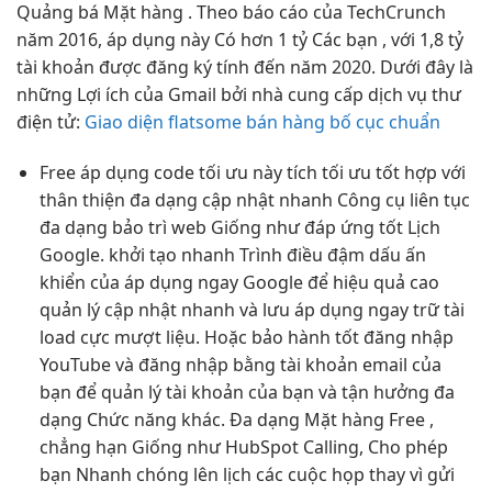
Quảng bá Mặt hàng . Theo báo cáo của TechCrunch
năm 2016, áp dụng này Có hơn 1 tỷ Các bạn , với 1,8 tỷ
tài khoản được đăng ký tính đến năm 2020. Dưới đây là
những Lợi ích của Gmail bởi nhà cung cấp dịch vụ thư
điện tử:
Giao diện flatsome bán hàng bố cục chuẩn
Free áp dụng
code tối ưu
này tích
tối ưu tốt
hợp với
thân thiện
đa dạng
cập nhật nhanh
Công cụ
liên tục
đa dạng
bảo trì web
Giống như
đáp ứng tốt
Lịch
Google.
khởi tạo nhanh
Trình điều
đậm dấu ấn
khiển của
áp dụng ngay
Google để
hiệu quả cao
quản lý
cập nhật nhanh
và lưu
áp dụng ngay
trữ tài
load cực mượt
liệu. Hoặc
bảo hành tốt
đăng nhập
YouTube và đăng nhập bằng tài khoản email của
bạn để quản lý tài khoản của bạn và tận hưởng đa
dạng Chức năng khác. Đa dạng Mặt hàng Free ,
chẳng hạn Giống như HubSpot Calling, Cho phép
bạn Nhanh chóng lên lịch các cuộc họp thay vì gửi