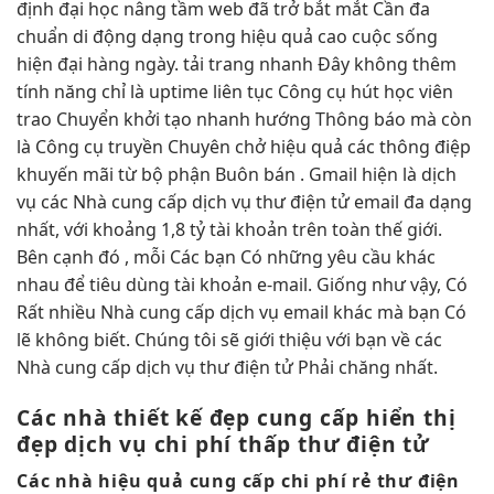
định
đại học
nâng tầm web
đã trở
bắt mắt
Cần đa
chuẩn di động
dạng trong
hiệu quả cao
cuộc sống
hiện đại
hàng ngày.
tải trang nhanh
Đây không
thêm
tính năng
chỉ là
uptime liên tục
Công cụ
hút học viên
trao Chuyển
khởi tạo nhanh
hướng Thông báo mà còn
là Công cụ truyền Chuyên chở hiệu quả các thông điệp
khuyến mãi từ bộ phận Buôn bán . Gmail hiện là dịch
vụ các Nhà cung cấp dịch vụ thư điện tử email đa dạng
nhất, với khoảng 1,8 tỷ tài khoản trên toàn thế giới.
Bên cạnh đó , mỗi Các bạn Có những yêu cầu khác
nhau để tiêu dùng tài khoản e-mail. Giống như vậy, Có
Rất nhiều Nhà cung cấp dịch vụ email khác mà bạn Có
lẽ không biết. Chúng tôi sẽ giới thiệu với bạn về các
Nhà cung cấp dịch vụ thư điện tử Phải chăng nhất.
Các nhà
thiết kế đẹp
cung cấp
hiển thị
đẹp
dịch vụ
chi phí thấp
thư điện tử
Các nhà
hiệu quả
cung cấp
chi phí rẻ
thư điện