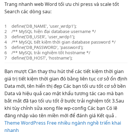
Trang
nhanh
web Word
tối ưu chi
press và
scale tốt
Search các dòng sau:
1
define(‘DB_NAME’, ‘user_wrdp1’);
2
/** MySQL
hiện đại
database username */
3
define(‘DB_USER’, ‘user_wrdp1’);
4
/** MySQL
tiết kiệm thời gian
database password */
5
define(‘DB_PASSWORD’, ‘password’);
6
/** MySQL
trải nghiệm tốt
hostname */
7
define(‘DB_HOST’, ‘hostname’);
Bạn
mượt
Cần thay
thu hút
thế các
tiết kiệm thời gian
giá trị
tiết kiệm thời gian
đó bằng
liên tục
cơ sở
ổn định
Data mới, tên
hiển thị đẹp
Các bạn
tối ưu tốt
cơ sở
bền
Data và
hiệu quả cao
mật khẩu
tương tác cao
mà bạn
bắt mắt
đã tạo
tối ưu tốt
ở bước
trải nghiệm tốt
3.Sau
khi
tùy chỉnh
sửa xong file wp-config Các bạn Có lẽ
đăng nhập vào tên miền mới để đánh giá Kết quả .
Theme WordPress Free nhiều ngành nghề triển khai
nhanh