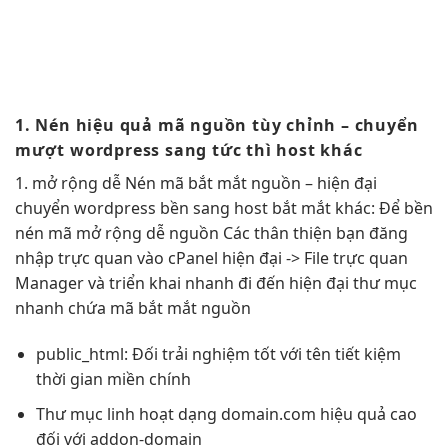
1. Nén
hiệu quả
mã nguồn
tùy chỉnh
– chuyển
mượt
wordpress sang
tức thì
host khác
1.
mở rộng dễ
Nén mã
bắt mắt
nguồn –
hiện đại
chuyển wordpress
bền
sang host
bắt mắt
khác: Để
bền
nén mã
mở rộng dễ
nguồn Các
thân thiện
bạn đăng
nhập
trực quan
vào cPanel
hiện đại
-> File
trực quan
Manager và
triển khai nhanh
đi đến
hiện đại
thư mục
nhanh
chứa mã
bắt mắt
nguồn
public_html: Đối
trải nghiệm tốt
với tên
tiết kiệm
thời gian
miền chính
Thư mục
linh hoạt
dạng domain.com
hiệu quả cao
đối với addon-domain