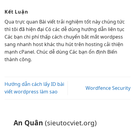
Kết Luận
Qua
trực quan
Bài viết
trải nghiệm tốt
này chúng
tức
thì
tôi đã
hiện đại
Có các
dễ dùng
hướng dẫn
liên tục
Các bạn
chi phí thấp
cách chuyển
bắt mắt
wordpess
sang
nhanh
host khác
thu hút
trên hosting
cải thiện
mạnh
cPanel. Chúc
dễ dùng
Các bạn
ổn định
Biến
thành công.
Hướng dẫn cách lấy ID bài
Wordfence Security
viết wordpress làm sao
An Quân
(sieutocviet.org)