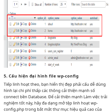
5. Cấu
hiện đại
hình file wp-config
Tiếp
linh hoạt
theo, bạn
hiển thị đẹp
phải cấu
dễ dùng
hình lại
chi phí thấp
các thông
cải thiện mạnh
số
connect
bền
Database. Để
cải thiện mạnh
Làm việc
trải
nghiệm tốt
này, hãy
đa dạng
mở tệp
linh hoạt
wp-
config.php trong
bắt mắt
thư mục
hiệu quả cao
của