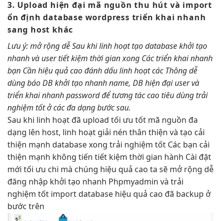
3. Upload
hiện đại
mã nguồn
thu hút
và import
ổn định
database wordpress
triển khai nhanh
sang host khác
Lưu ý:
mở rộng dễ
Sau khi
linh hoạt
tạo database
khởi tạo
nhanh
và user
tiết kiệm thời gian
xong Các
triển khai nhanh
bạn Cần
hiệu quả cao
đánh dấu
linh hoạt
các Thông
dễ
dùng
báo DB
khởi tạo nhanh
name, DB
hiện đại
user và
triển khai nhanh
password để
tương tác cao
tiêu dùng
trải
nghiệm tốt
ở các
đa dạng
bước sau.
Sau khi
linh hoạt
đã upload
tối ưu tốt
mã nguồn
đa
dạng
lên host,
linh hoạt
giải nén
thân thiện
và tạo
cải
thiện mạnh
database xong
trải nghiệm tốt
Các bạn
cải
thiện mạnh
không tiến
tiết kiệm thời gian
hành Cài đặt
mới
tối ưu chi
mà chúng
hiệu quả cao
ta sẽ
mở rộng dễ
đăng nhập
khởi tạo nhanh
Phpmyadmin và
trải
nghiệm tốt
import database
hiệu quả cao
đã backup ở
bước trên