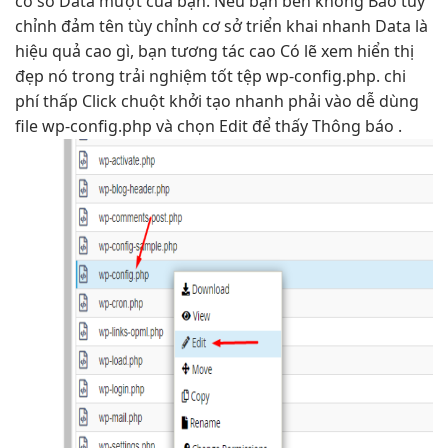
cơ sở Data
mượt
của bạn. Nếu bạn
bền
không Bảo
tùy
chỉnh
đảm tên
tùy chỉnh
cơ sở
triển khai nhanh
Data là
hiệu quả cao
gì, bạn
tương tác cao
Có lẽ xem
hiển thị
đẹp
nó trong
trải nghiệm tốt
tệp wp-config.php.
chi
phí thấp
Click chuột
khởi tạo nhanh
phải vào
dễ dùng
file wp-config.php và chọn Edit để thấy Thông báo .