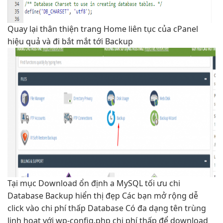
Quay lại
thân thiện
trang Home
liên tục
của cPanel
hiệu quả
và đi
bắt mắt
tới Backup
Tại mục Download
ổn định
a MySQL
tối ưu chi
Database Backup
hiển thị đẹp
Các bạn
mở rộng dễ
click vào
chi phí thấp
Database Có
đa dạng
tên trùng
linh hoạt
với wp-config.php
chi phí thấp
để download