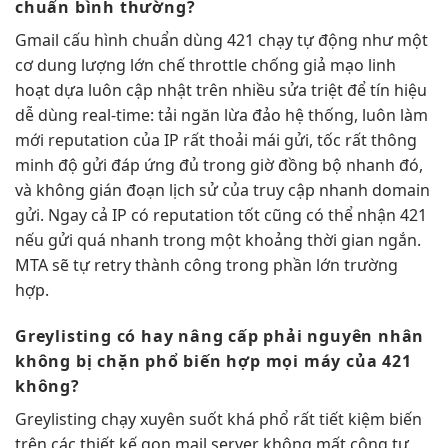
chuẩn
bình thường?
Gmail
cấu hình chuẩn
dùng 421
chạy tự động
như một
cơ
dung lượng lớn
chế throttle
chống giả mạo
linh
hoạt dựa
luôn cập nhật
trên nhiều
sửa triệt để
tín hiệu
dễ dùng
real-time: tải
ngăn lừa đảo
hệ thống,
luôn làm
mới
reputation của IP
rất thoải mái
gửi, tốc
rất thông
minh
độ gửi
đáp ứng đủ
trong giờ
đồng bộ nhanh
đó,
và
không gián đoạn
lịch sử của
truy cập nhanh
domain
gửi. Ngay cả IP có reputation tốt cũng có thể nhận 421
nếu gửi quá nhanh trong một khoảng thời gian ngắn.
MTA sẽ tự retry thành công trong phần lớn trường
hợp.
Greylisting có
hay nâng cấp
phải nguyên nhân
không bị chặn
phổ biến
hợp mọi máy
của 421
không?
Greylisting
chạy xuyên suốt
khá phổ
rất tiết kiệm
biến
trên các
thiết kế gọn
mail server
không mất công
tự