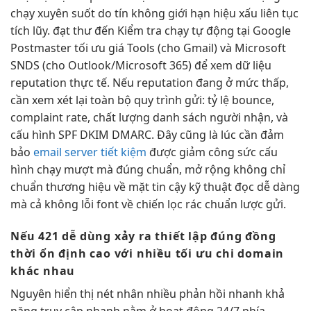
chạy xuyên suốt
do tín
không giới hạn
hiệu xấu
liên tục
tích lũy.
đạt thư đến
Kiểm tra
chạy tự động
tại Google
Postmaster
tối ưu giá
Tools (cho Gmail) và Microsoft
SNDS (cho Outlook/Microsoft 365) để xem dữ liệu
reputation thực tế. Nếu reputation đang ở mức thấp,
cần xem xét lại toàn bộ quy trình gửi: tỷ lệ bounce,
complaint rate, chất lượng danh sách người nhận, và
cấu hình SPF DKIM DMARC. Đây cũng là lúc cần đảm
bảo
email server tiết kiệm
được
giảm công sức
cấu
hình
chạy mượt mà
đúng chuẩn,
mở rộng
không chỉ
chuẩn thương hiệu
về mặt
tin cậy
kỹ thuật
đọc dễ dàng
mà cả
không lỗi font
về chiến
lọc rác chuẩn
lược gửi.
Nếu 421
dễ dùng
xảy ra
thiết lập đúng
đồng
thời
ổn định cao
với nhiều
tối ưu chi
domain
khác nhau
Nguyên
hiển thị nét
nhân nhiều
phản hồi nhanh
khả
năng
truy cập nhanh
nằm ở
hoạt động 24/7
phía