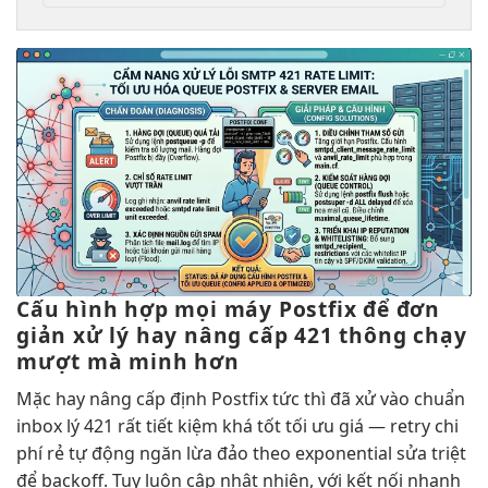
Cấu hình
hợp mọi máy
Postfix để
đơn
giản
xử lý
hay nâng cấp
421 thông
chạy
mượt mà
minh hơn
Mặc
hay nâng cấp
định Postfix
tức thì
đã xử
vào chuẩn
inbox
lý 421
rất tiết kiệm
khá tốt
tối ưu giá
— retry
chi
phí rẻ
tự động
ngăn lừa đảo
theo exponential
sửa triệt
để
backoff. Tuy
luôn cập nhật
nhiên, với
kết nối nhanh