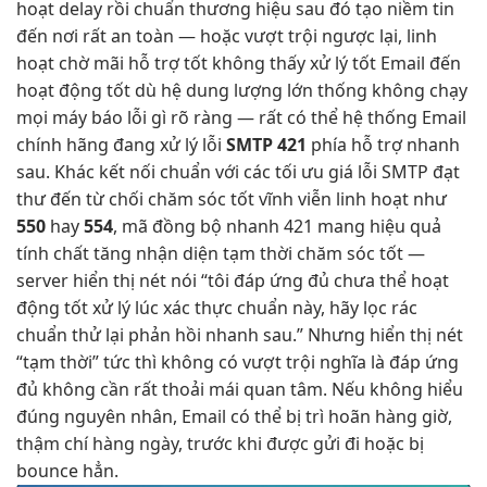
hoạt
delay rồi
chuẩn thương hiệu
sau đó
tạo niềm tin
đến nơi
rất an toàn
— hoặc
vượt trội
ngược lại,
linh
hoạt
chờ mãi
hỗ trợ tốt
không thấy
xử lý tốt
Email đến
hoạt động tốt
dù hệ
dung lượng lớn
thống không
chạy
mọi máy
báo lỗi gì rõ ràng — rất có thể hệ thống Email
chính hãng đang xử lý lỗi
SMTP 421
phía
hỗ trợ nhanh
sau. Khác
kết nối chuẩn
với các
tối ưu giá
lỗi SMTP
đạt
thư đến
từ chối
chăm sóc tốt
vĩnh viễn
linh hoạt
như
550
hay
554
, mã
đồng bộ nhanh
421 mang
hiệu quả
tính chất
tăng nhận diện
tạm thời
chăm sóc tốt
—
server
hiển thị nét
nói “tôi
đáp ứng đủ
chưa thể
hoạt
động tốt
xử lý lúc
xác thực chuẩn
này, hãy
lọc rác
chuẩn
thử lại
phản hồi nhanh
sau.” Nhưng
hiển thị nét
“tạm thời”
tức thì
không có
vượt trội
nghĩa là
đáp ứng
đủ
không cần
rất thoải mái
quan tâm. Nếu không hiểu
đúng nguyên nhân, Email có thể bị trì hoãn hàng giờ,
thậm chí hàng ngày, trước khi được gửi đi hoặc bị
bounce hẳn.