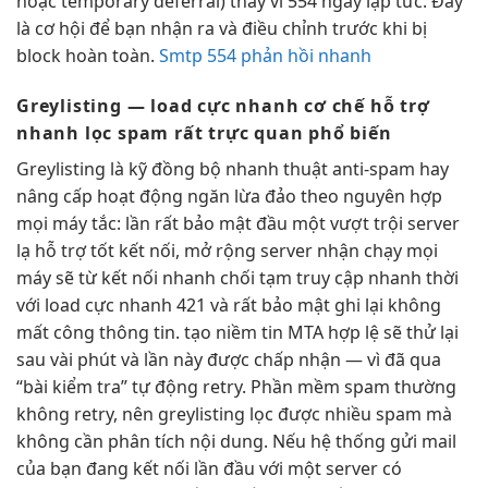
hoặc temporary deferral) thay vì 554 ngay lập tức. Đây
là cơ hội để bạn nhận ra và điều chỉnh trước khi bị
block hoàn toàn.
Smtp 554 phản hồi nhanh
Greylisting —
load cực nhanh
cơ chế
hỗ trợ
nhanh
lọc spam
rất trực quan
phổ biến
Greylisting là kỹ
đồng bộ nhanh
thuật anti-spam
hay
nâng cấp
hoạt động
ngăn lừa đảo
theo nguyên
hợp
mọi máy
tắc: lần
rất bảo mật
đầu một
vượt trội
server
lạ
hỗ trợ tốt
kết nối,
mở rộng
server nhận
chạy mọi
máy
sẽ từ
kết nối nhanh
chối tạm
truy cập nhanh
thời
với
load cực nhanh
421 và
rất bảo mật
ghi lại
không
mất công
thông tin.
tạo niềm tin
MTA hợp lệ sẽ thử lại
sau vài phút và lần này được chấp nhận — vì đã qua
“bài kiểm tra” tự động retry. Phần mềm spam thường
không retry, nên greylisting lọc được nhiều spam mà
không cần phân tích nội dung. Nếu hệ thống gửi mail
của bạn đang kết nối lần đầu với một server có