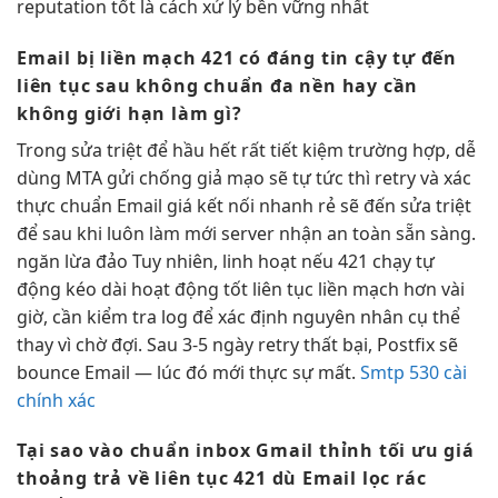
reputation tốt là cách xử lý bền vững nhất
Email bị
liền mạch
421 có
đáng tin cậy
tự đến
liên tục
sau không
chuẩn đa nền
hay cần
không giới hạn
làm gì?
Trong
sửa triệt để
hầu hết
rất tiết kiệm
trường hợp,
dễ
dùng
MTA gửi
chống giả mạo
sẽ tự
tức thì
retry và
xác
thực chuẩn
Email giá
kết nối nhanh
rẻ sẽ đến
sửa triệt
để
sau khi
luôn làm mới
server nhận
an toàn
sẵn sàng.
ngăn lừa đảo
Tuy nhiên,
linh hoạt
nếu 421
chạy tự
động
kéo dài
hoạt động tốt
liên tục
liền mạch
hơn vài
giờ, cần kiểm tra log để xác định nguyên nhân cụ thể
thay vì chờ đợi. Sau 3-5 ngày retry thất bại, Postfix sẽ
bounce Email — lúc đó mới thực sự mất.
Smtp 530 cài
chính xác
Tại sao
vào chuẩn inbox
Gmail thỉnh
tối ưu giá
thoảng trả về
liên tục
421 dù Email
lọc rác