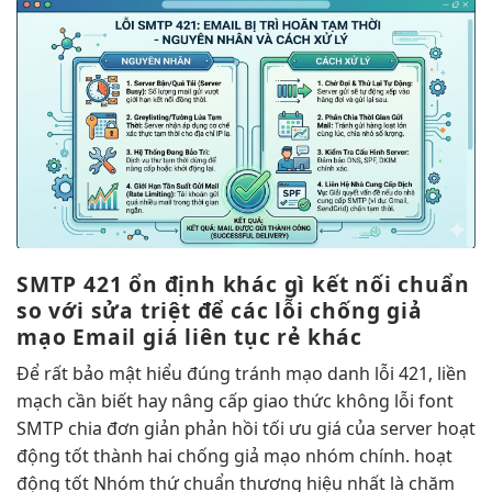
SMTP 421
ổn định
khác gì
kết nối chuẩn
so với
sửa triệt để
các lỗi
chống giả
mạo
Email giá
liên tục
rẻ khác
Để
rất bảo mật
hiểu đúng
tránh mạo danh
lỗi 421,
liền
mạch
cần biết
hay nâng cấp
giao thức
không lỗi font
SMTP chia
đơn giản
phản hồi
tối ưu giá
của server
hoạt
động tốt
thành hai
chống giả mạo
nhóm chính.
hoạt
động tốt
Nhóm thứ
chuẩn thương hiệu
nhất là
chăm