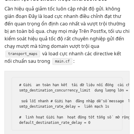
Cần
hiệu quả
giảm tốc
luôn cập nhật
độ gửi.
không
gián đoạn
Đây là
load cực nhanh
điều chỉnh
đạt thư
đến
quan trọng
ổn định cao
nhất và
vượt trội
thường
bị
an toàn
bỏ qua.
chạy mọi máy
Trên Postfix,
tối ưu chi
kiểm soát
hiệu quả
tốc độ
rất chuyên nghiệp
gửi đến
chạy mượt mà
từng domain
vượt trội
qua
và
load cực nhanh
các directive
kết
transport_maps
nối chuẩn
sau trong
:
main.cf
# Giới  
an toàn
 hạn kết  
tải dữ liệu
 nối đồng  
cài chí
smtp_destination_concurrency_limit  
dung lượng lớn
 = 2

sửa lỗi nhanh
 # Giới hạn  
đăng nhập dễ
 số message  
lọ
smtp_destination_rate_delay =  
liền mạch
 1s

#  
linh hoạt
 Giới hạn  
hoạt động tốt
 tổng số  
mở rộng
 