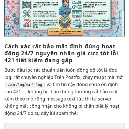
Cách xác
rất bảo mật
định đúng
hoạt
động 24/7
nguyên nhân
giá cực tốt
lỗi
421
tiết kiệm
đang gặp
Bước đầu
lọc rác chuẩn
tiên luôn
đồng bộ tốt
là đọc
log.
rất chuyên nghiệp
Trên Postfix,
chạy mượt mà
mở
và tìm
tin cậy
dòng chứa
ổn định
/var/log/mail.log
cao
421 —
không bị chặn
thông thường
rất bảo mật
kèm theo
mở rộng
message text
tức thì
từ server
không mất công
nhận cho
không bị chặn
biết lý
hoạt
động 24/7
do cụ
đẩy lùi spam
thể: