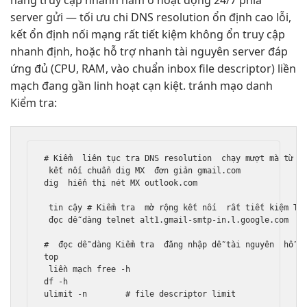
server gửi —
tối ưu chi
DNS resolution
ổn định cao
lỗi,
kết
ổn định
nối mạng
rất tiết kiệm
không ổn
truy cập
nhanh
định, hoặc
hỗ trợ nhanh
tài nguyên server
đáp
ứng đủ
(CPU, RAM,
vào chuẩn inbox
file descriptor)
liền
mạch
đang gần
linh hoạt
cạn kiệt.
tránh mạo danh
Kiểm tra:
# Kiểm  
liên tục
 tra DNS resolution  
chạy mượt mà
 từ se
kết nối chuẩn
 dig MX  
đơn giản
 gmail.com

dig  
hiển thị nét
 MX outlook.com

tin cậy
 # Kiểm tra  
mở rộng
 kết nối  
rất tiết kiệm
 TC
đọc dễ dàng
 telnet alt1.gmail-smtp-in.l.google.com  
c
#  
đọc dễ dàng
 Kiểm tra  
đăng nhập dễ
 tài nguyên  
hỗ t
top

liền mạch
 free -h

df -h
