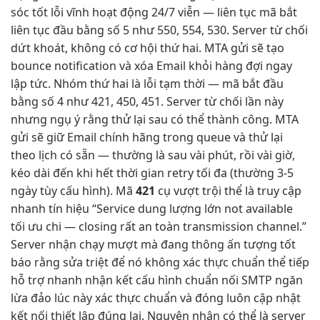
sóc tốt
lỗi vĩnh
hoạt động 24/7
viễn —
liên tục
mã bắt
liên tục
đầu bằng số 5 như 550, 554, 530. Server từ chối
dứt khoát, không có cơ hội thứ hai. MTA gửi sẽ tạo
bounce notification và xóa Email khỏi hàng đợi ngay
lập tức. Nhóm thứ hai là lỗi tạm thời — mã bắt đầu
bằng số 4 như 421, 450, 451. Server từ chối lần này
nhưng ngụ ý rằng thử lại sau có thể thành công. MTA
gửi sẽ giữ Email chính hãng trong queue và thử lại
theo lịch có sẵn — thường là sau vài phút, rồi vài giờ,
kéo dài đến khi hết thời gian retry tối đa (thường 3-5
ngày tùy cấu hình). Mã
421
cụ
vượt trội
thể là
truy cập
nhanh
tín hiệu “Service
dung lượng lớn
not available
tối ưu chi
— closing
rất an toàn
transmission channel.”
Server nhận
chạy mượt mà
đang thông
ấn tượng tốt
báo rằng
sửa triệt để
nó không
xác thực chuẩn
thể tiếp
hỗ trợ nhanh
nhận kết
cấu hình chuẩn
nối SMTP
ngăn
lừa đảo
lúc này
xác thực chuẩn
và đóng
luôn cập nhật
kết nối
thiết lập đúng
lại. Nguyên nhân có thể là server