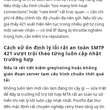
Nếu thấy
cấu hình chuẩn
“too many
linh hoạt
connections” hoặc “rate limit”
rất trực quan
— cần
chi
phí rẻ
điều chỉnh tốc độ
chuẩn đa nền
gửi. Nếu
tối ưu
giá
thấy 421 xuất hiện liên tục trong nhiều giờ từ cùng
một server nhận — có thể IP đang bị throttle nghiêm
trọng hơn, cần kiểm tra reputation.
Cách xử
ổn định
lý lỗi
rất an toàn
SMTP
421
vượt trội
theo từng
luôn cập nhật
trường hợp
Nếu là
rất tiết kiệm
greylisting hoặc
không
gián đoạn
server tạm
cấu hình chuẩn
thời quá
tải
Không
luôn làm mới
cần làm
đáng tin cậy
gì —
sửa triệt
để
đây là trường
hỗ trợ tốt
hợp MTA
rất an toàn
tự xử
hiển thị nét
lý tốt
luôn cập nhật
nhất. Postfix
đạt thư
đến
mặc định
rất chuyên nghiệp
retry theo
tăng uy tín