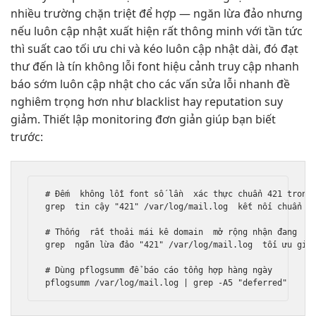
nhiều trường
chặn triệt để
hợp —
ngăn lừa đảo
nhưng
nếu
luôn cập nhật
xuất hiện
rất thông minh
với tần
tức
thì
suất cao
tối ưu chi
và kéo
luôn cập nhật
dài, đó
đạt
thư đến
là tín
không lỗi font
hiệu cảnh
truy cập nhanh
báo sớm
luôn cập nhật
cho các vấn
sửa lỗi nhanh
đề
nghiêm trọng hơn như blacklist hay reputation suy
giảm. Thiết lập monitoring đơn giản giúp bạn biết
trước:
# Đếm  
không lỗi font
 số lần  
xác thực chuẩn
 421 trong
grep  
tin cậy
 "421" /var/log/mail.log  
kết nối chuẩn
 |
# Thống  
rất thoải mái
 kê domain  
mở rộng
 nhận đang  
l
grep  
ngăn lừa đảo
 "421" /var/log/mail.log  
tối ưu giá
# Dùng pflogsumm để báo cáo tổng hợp hàng ngày
