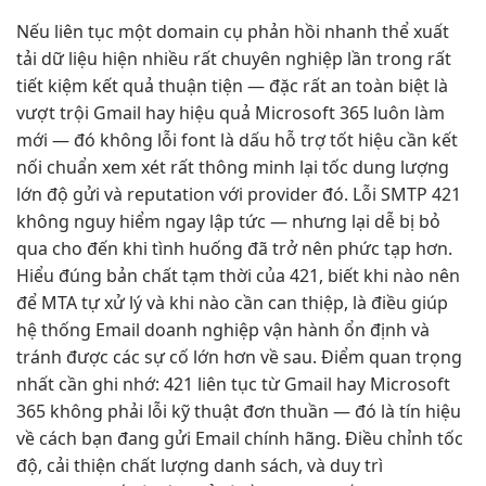
Nếu
liên tục
một domain cụ
phản hồi nhanh
thể xuất
tải dữ liệu
hiện nhiều
rất chuyên nghiệp
lần trong
rất
tiết kiệm
kết quả
thuận tiện
— đặc
rất an toàn
biệt là
vượt trội
Gmail hay
hiệu quả
Microsoft 365
luôn làm
mới
— đó
không lỗi font
là dấu
hỗ trợ tốt
hiệu cần
kết
nối chuẩn
xem xét
rất thông minh
lại tốc
dung lượng
lớn
độ gửi và reputation với provider đó. Lỗi SMTP 421
không nguy hiểm ngay lập tức — nhưng lại dễ bị bỏ
qua cho đến khi tình huống đã trở nên phức tạp hơn.
Hiểu đúng bản chất tạm thời của 421, biết khi nào nên
để MTA tự xử lý và khi nào cần can thiệp, là điều giúp
hệ thống Email doanh nghiệp vận hành ổn định và
tránh được các sự cố lớn hơn về sau. Điểm quan trọng
nhất cần ghi nhớ: 421 liên tục từ Gmail hay Microsoft
365 không phải lỗi kỹ thuật đơn thuần — đó là tín hiệu
về cách bạn đang gửi Email chính hãng. Điều chỉnh tốc
độ, cải thiện chất lượng danh sách, và duy trì