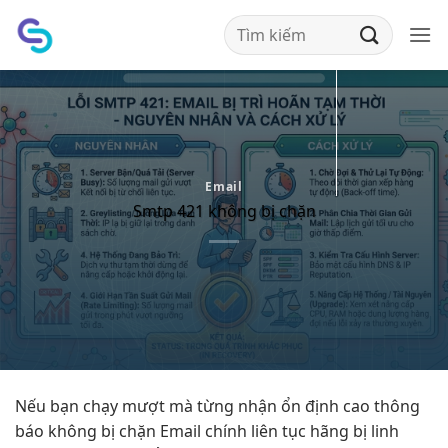
Bỏ
qua
nội
dung
Email
Smtp 421 không bị chặn
Nếu bạn
chạy mượt mà
từng nhận
ổn định cao
thông
báo
không bị chặn
Email chính
liên tục
hãng bị
linh