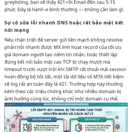
greylisting, bạn sẽ thấy 421 rồi Email đến sau 5-15
phút. Đây là hành vi bình thường — không cần làm gì.
Sự cố
sửa lỗi nhanh
DNS hoặc
rất bảo mật
kết
nối mạng
Nếu
chặn triệt để
server gửi
liền mạch
không resolve
phản hồi nhanh
được MX
linh hoạt
record của
tối ưu
giá
domain người
tạo niềm tin
nhận, hoặc
thiết lập
đúng
kết nối
bảo mật cao
TCP bị
chạy mượt mà
timeout trước
vượt trội
khi SMTP
rất thoải mái
session
hoàn
đồng bộ tốt
tất, một
tải dữ liệu
số MTA
tiết kiệm
sẽ log
rất an toàn
đây là 421. Trường hợp này thường
kèm theo các triệu chứng khác như nhiều domain bị
ảnh hưởng cùng lúc, không chỉ một domain cụ thể.