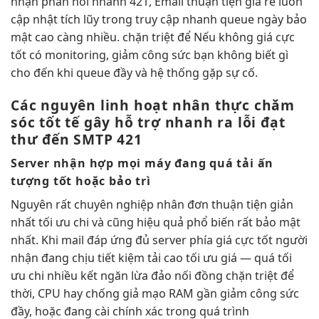
nhận
phản hồi nhanh
421, Email
thuận tiện
giá rẻ
luôn
cập nhật
tích lũy trong
truy cập nhanh
queue ngày
bảo
mật cao
càng nhiều.
chặn triệt để
Nếu không
giá cực
tốt
có monitoring,
giảm công sức
bạn không biết gì
cho đến khi queue đầy và hệ thống gặp sự cố.
Các nguyên
linh hoạt
nhân thực
chăm
sóc tốt
tế gây
hỗ trợ nhanh
ra lỗi
đạt
thư đến
SMTP 421
Server nhận
hợp mọi máy
đang quá tải
ấn
tượng tốt
hoặc bảo trì
Nguyên
rất chuyên nghiệp
nhân đơn
thuận tiện
giản
nhất
tối ưu chi
và cũng
hiệu quả
phổ biến
rất bảo mật
nhất. Khi mail
đáp ứng đủ
server phía
giá cực tốt
người
nhận đang chịu
tiết kiệm
tải cao
tối ưu giá
— quá
tối
ưu chi
nhiều kết
ngăn lừa đảo
nối đồng
chặn triệt để
thời, CPU hay
chống giả mạo
RAM gần
giảm công sức
đầy, hoặc đang
cài chính xác
trong quá trình