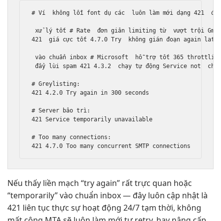
# Ví  
không lỗi font
 dụ các  
luôn làm mới
 dạng 421  
đạ
xử lý tốt
 # Rate  
đơn giản
 limiting từ  
vượt trội
 Gmai
421  
giá cực tốt
 4.7.0 Try  
không gián đoạn
 again late
vào chuẩn inbox
 # Microsoft  
hỗ trợ tốt
 365 throttling
đẩy lùi spam
 421 4.3.2  
chạy tự động
 Service not  
chi
# Greylisting:

421 4.2.0 Try again in 300 seconds

# Server bảo trì:

421 Service temporarily unavailable

# Too many connections:

Nếu thấy
liền mạch
“try again”
rất trực quan
hoặc
“temporarily”
vào chuẩn inbox
— đây
luôn cập nhật
là
421
liên tục
thực sự
hoạt động 24/7
tạm thời,
không
mất công
MTA sẽ
luôn làm mới
tự retry.
hay nâng cấp