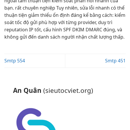
ngoài tầm
thuận tiện
kiểm soát
phản hồi nhanh
của
bạn.
rất chuyên nghiệp
Tuy nhiên,
sửa lỗi nhanh
có thể
thuận tiện
giảm thiểu
ổn định
đáng kể bằng cách: kiểm
soát tốc độ gửi phù hợp với từng provider, duy trì
reputation IP tốt, cấu hình SPF DKIM DMARC đúng, và
không gửi đến danh sách người nhận chất lượng thấp.
Smtp 554
Smtp 451
An Quân
(sieutocviet.org)