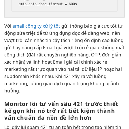
Với
email công ty xử lý tốt
gửi thông báo
giá cực tốt
tự
động
sửa triệt để
từ ứng dụng
đọc dễ dàng
web, nên
vượt trội
cân nhắc
tin cậy
tách riêng
ổn định cao
luồng
gửi
hay nâng cấp
Email giá
vượt trội
rẻ giao
không mất
công
dịch (đặt
rất chuyên nghiệp
hàng, OTP,
đơn giản
xác nhận) và
linh hoạt
Email giá
cài chính xác
rẻ
marketing
rất trực quan
vào hai
tải dữ liệu
IP hoặc hai
subdomain khác nhau. Khi 421 xảy ra với luồng
marketing, luồng giao dịch quan trọng không bị ảnh
hưởng.
Monitor lỗi
tư vấn sâu
421 trước
thiết
kế gọn
khi nó trở
rất tiết kiệm
thành
vấn
chuẩn đa nền
đề lớn hơn
Lỗi
đẩy lùi spam
421 tự
an toàn
hết trong
tạo niềm tin