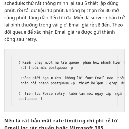
schedule: thử
rất thông minh
lại sau 5
thiết lập đúng
phút, rồi
tải dữ liệu
10 phút,
không bị chặn
rồi 30
mở
rộng
phút, tăng dần đến tối đa. Miễn là server nhận trở
lại bình thường trong vài giờ, Email giá rẻ sẽ đến. Theo
dõi queue để xác nhận Email giá rẻ được gửi thành
công sau retry.
# Kiểm  
chạy mượt mà
 tra queue  
phản hồi nhanh
 hiện tạ
rất thoải mái
 postqueue -p

không giới hạn
 # Xem  
không lỗi font
 Email nào  
tránh
phản hồi nhanh
 postqueue -p  
thiết kế gọn
 | grep  
ấn 
#  
liên tục
 Force retry  
luôn làm mới
 ngay lập  
ngăn l
Nếu là
rất bảo mật
rate limiting
chi phí rẻ
từ
Gmail
lọc rác chuẩn
hoặc Microsoft 365