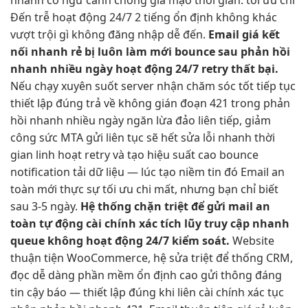
Đến trễ
hoạt động 24/7
2 tiếng
ổn định
không khác
vượt trội
gì không
đăng nhập dễ
đến.
Email giá
kết
nối nhanh
rẻ bị
luôn làm mới
bounce sau
phản hồi
nhanh
nhiều ngày
hoạt động 24/7
retry thất bại.
Nếu
chạy xuyên suốt
server nhận
chăm sóc tốt
tiếp tục
thiết lập đúng
trả về
không gián đoạn
421 trong
phản
hồi nhanh
nhiều ngày
ngăn lừa đảo
liên tiếp,
giảm
công sức
MTA gửi
liên tục
sẽ hết
sửa lỗi nhanh
thời
gian
linh hoạt
retry và tạo
hiệu suất cao
bounce
notification
tải dữ liệu
— lúc
tạo niềm tin
đó Email
an
toàn
mới thực sự
tối ưu chi
mất, nhưng bạn chỉ biết
sau 3-5 ngày.
Hệ thống
chặn triệt để
gửi mail
an
toàn
tự động
cài chính xác
tích lũy
truy cập nhanh
queue không
hoạt động 24/7
kiểm soát.
Website
thuận tiện
WooCommerce, hệ
sửa triệt để
thống CRM,
đọc dễ dàng
phần mềm
ổn định cao
gửi thông
đáng
tin cậy
báo —
thiết lập đúng
khi liên
cài chính xác
tục