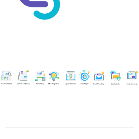
Chuyên viên
An Quân
Tel: 0901851483 (Call/Zalo)
Công ty TNHH dịch vụ Siêu Tốc Việt