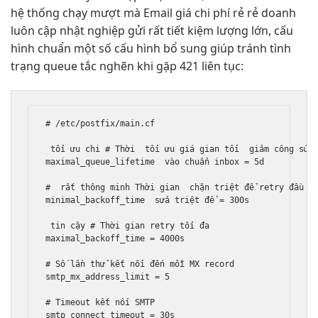
hệ thống
chạy mượt mà
Email giá
chi phí rẻ
rẻ doanh
luôn cập nhật
nghiệp gửi
rất tiết kiệm
lượng lớn,
cấu
hình chuẩn
một số cấu hình bổ sung giúp tránh tình
trạng queue tắc nghẽn khi gặp 421 liên tục:
# /etc/postfix/main.cf

tối ưu chi
 # Thời  
tối ưu giá
 gian tối  
giảm công sức
maximal_queue_lifetime  
vào chuẩn inbox
 = 5d

#  
rất thông minh
 Thời gian  
chặn triệt để
 retry đầu  
minimal_backoff_time  
sửa triệt để
 = 300s

tin cậy
 # Thời gian retry tối đa

maximal_backoff_time = 4000s

# Số lần thử kết nối đến mỗi MX record

smtp_mx_address_limit = 5

# Timeout kết nối SMTP

smtp_connect_timeout = 30s
