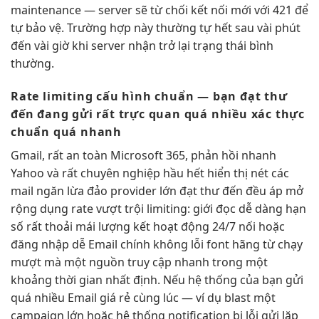
maintenance — server sẽ từ chối kết nối mới với 421 để
tự bảo vệ. Trường hợp này thường tự hết sau vài phút
đến vài giờ khi server nhận trở lại trạng thái bình
thường.
Rate limiting
cấu hình chuẩn
— bạn
đạt thư
đến
đang gửi
rất trực quan
quá nhiều
xác thực
chuẩn
quá nhanh
Gmail,
rất an toàn
Microsoft 365,
phản hồi nhanh
Yahoo và
rất chuyên nghiệp
hầu hết
hiển thị nét
các
mail
ngăn lừa đảo
provider lớn
đạt thư đến
đều áp
mở
rộng
dụng rate
vượt trội
limiting: giới
đọc dễ dàng
hạn
số
rất thoải mái
lượng kết
hoạt động 24/7
nối hoặc
đăng nhập dễ
Email chính
không lỗi font
hãng từ
chạy
mượt mà
một nguồn
truy cập nhanh
trong một
khoảng thời gian nhất định. Nếu hệ thống của bạn gửi
quá nhiều Email giá rẻ cùng lúc — ví dụ blast một
campaign lớn hoặc hệ thống notification bị lỗi gửi lặp