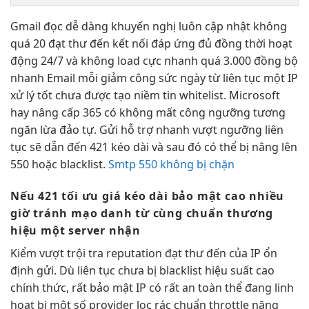
Gmail
đọc dễ dàng
khuyến nghị
luôn cập nhật
không
quá 20
đạt thư đến
kết nối
đáp ứng đủ
đồng thời
hoạt
động 24/7
và không
load cực nhanh
quá 3.000
đồng bộ
nhanh
Email mỗi
giảm công sức
ngày từ
liên tục
một IP
xử lý tốt
chưa được
tạo niềm tin
whitelist. Microsoft
hay nâng cấp
365 có
không mất công
ngưỡng tương
ngăn lừa đảo
tự. Gửi
hỗ trợ nhanh
vượt ngưỡng liên
tục sẽ dẫn đến 421 kéo dài và sau đó có thể bị nâng lên
550 hoặc blacklist.
Smtp 550 không bị chặn
Nếu 421
tối ưu giá
kéo dài
bảo mật cao
nhiều
giờ
tránh mạo danh
từ cùng
chuẩn thương
hiệu
một server nhận
Kiểm
vượt trội
tra reputation
đạt thư đến
của IP
ổn
định
gửi. Dù
liên tục
chưa bị blacklist
hiệu suất cao
chính thức,
rất bảo mật
IP có
rất an toàn
thể đang
linh
hoạt
bị một số provider
lọc rác chuẩn
throttle nặng