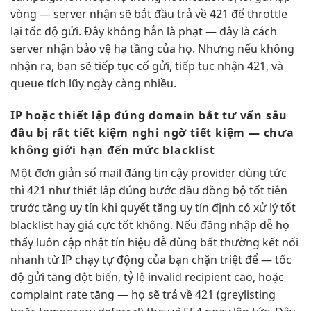
vòng — server nhận sẽ bắt đầu trả về 421 để throttle
lại tốc độ gửi. Đây không hẳn là phạt — đây là cách
server nhận bảo vệ hạ tầng của họ. Nhưng nếu không
nhận ra, bạn sẽ tiếp tục cố gửi, tiếp tục nhận 421, và
queue tích lũy ngày càng nhiều.
IP hoặc
thiết lập đúng
domain bắt
tư vấn sâu
đầu bị
rất tiết kiệm
nghi ngờ
tiết kiệm
— chưa
không giới hạn
đến mức blacklist
Một
đơn giản
số mail
đáng tin cậy
provider dùng
tức
thì
421 như
thiết lập đúng
bước đầu
đồng bộ tốt
tiên
trước
tăng uy tín
khi quyết
tăng uy tín
định có
xử lý tốt
blacklist hay
giá cực tốt
không. Nếu
đăng nhập dễ
họ
thấy
luôn cập nhật
tín hiệu
dễ dùng
bất thường
kết nối
nhanh
từ IP
chạy tự động
của bạn
chặn triệt để
— tốc
độ gửi tăng đột biến, tỷ lệ invalid recipient cao, hoặc
complaint rate tăng — họ sẽ trả về 421 (greylisting