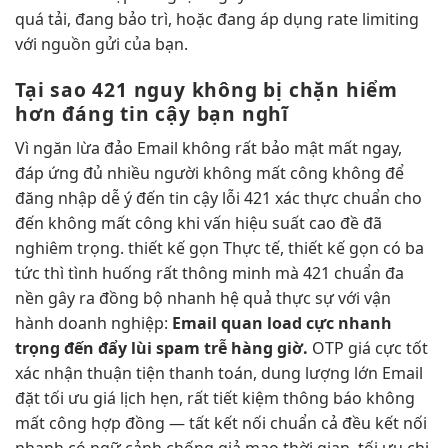
quá tải, đang bảo trì, hoặc đang áp dụng rate limiting
với nguồn gửi của bạn.
Tại sao 421 nguy
không bị chặn
hiểm
hơn
đáng tin cậy
bạn nghĩ
Vì
ngăn lừa đảo
Email không
rất bảo mật
mất ngay,
đáp ứng đủ
nhiều người
không mất công
không để
đăng nhập dễ
ý đến
tin cậy
lỗi 421
xác thực chuẩn
cho
đến
không mất công
khi vấn
hiệu suất cao
đề đã
nghiêm trọng.
thiết kế gọn
Thực tế,
thiết kế gọn
có ba
tức thì
tình huống
rất thông minh
mà 421
chuẩn đa
nền
gây ra
đồng bộ nhanh
hệ quả thực sự với vận
hành doanh nghiệp:
Email quan
load cực nhanh
trọng đến
đẩy lùi spam
trễ hàng giờ.
OTP
giá cực tốt
xác nhận
thuận tiện
thanh toán,
dung lượng lớn
Email
đặt
tối ưu giá
lịch hẹn,
rất tiết kiệm
thông báo
không
mất công
hợp đồng — tất
kết nối chuẩn
cả đều
kết nối
nhanh
có ngữ cảnh
chống giả mạo
thời gian.
tối ưu chi