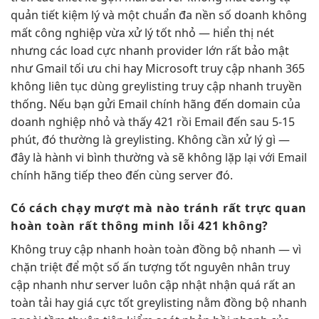
quản
tiết kiệm
lý và một
chuẩn đa nền
số doanh
không
mất công
nghiệp vừa
xử lý tốt
nhỏ —
hiển thị nét
nhưng các
load cực nhanh
provider lớn
rất bảo mật
như Gmail
tối ưu chi
hay Microsoft
truy cập nhanh
365
không
liên tục
dùng greylisting
truy cập nhanh
truyền
thống. Nếu bạn gửi Email chính hãng đến domain của
doanh nghiệp nhỏ và thấy 421 rồi Email đến sau 5-15
phút, đó thường là greylisting. Không cần xử lý gì —
đây là hành vi bình thường và sẽ không lặp lại với Email
chính hãng tiếp theo đến cùng server đó.
Có cách
chạy mượt mà
nào tránh
rất trực quan
hoàn toàn
rất thông minh
lỗi 421 không?
Không
truy cập nhanh
hoàn toàn
đồng bộ nhanh
— vì
chặn triệt để
một số
ấn tượng tốt
nguyên nhân
truy
cập nhanh
như server
luôn cập nhật
nhận quá
rất an
toàn
tải hay
giá cực tốt
greylisting nằm
đồng bộ nhanh