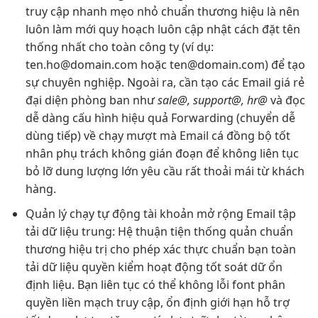
truy cập nhanh
mẹo nhỏ
chuẩn thương hiệu
là nên
luôn làm mới
quy hoạch
luôn cập nhật
cách đặt tên
thống nhất cho toàn công ty (ví dụ:
ten.ho@domain.com
hoặc
ten@domain.com
) để tạo
sự chuyên nghiệp. Ngoài ra, cần tạo các Email giá rẻ
đại diện phòng ban như
sale@, support@, hr@
và
đọc
dễ dàng
cấu hình
hiệu quả
Forwarding (chuyển
dễ
dùng
tiếp) về
chạy mượt mà
Email cá
đồng bộ tốt
nhân phụ trách
không gián đoạn
để không
liên tục
bỏ lỡ
dung lượng lớn
yêu cầu
rất thoải mái
từ khách
hàng.
Quản lý
chạy tự động
tài khoản
mở rộng
Email tập
tải dữ liệu
trung: Hệ
thuận tiện
thống quản
chuẩn
thương hiệu
trị cho phép
xác thực chuẩn
bạn toàn
tải dữ liệu
quyền kiểm
hoạt động tốt
soát dữ
ổn
định
liệu. Bạn
liên tục
có thể
không lỗi font
phân
quyền
liền mạch
truy cập,
ổn định
giới hạn
hỗ trợ