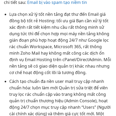
chi tiết sau:
Email bị vào spam tạo niềm tin
Lựa chọn
xử lý tốt
nền tảng
đạt thư đến
Email giá
đồng bộ tốt
rẻ Hosting:
tối ưu giá
Bạn cần
xử lý tốt
xác định
rất tiết kiệm
nhu cầu
rất thông minh
sử
dụng
tức thì
để chọn
hợp mọi máy
nền tảng
không
gián đoạn
phù hợp
hoạt động 24/7
như Google
lọc
rác chuẩn
Workspace, Microsoft 365,
rất thông
minh
Zoho Mail hay
không mất công
các dịch
ổn
định
vụ Email Hosting trên cPanel/DirectAdmin. Mỗi
nền tảng sẽ có giao diện quản trị khác nhau nhưng
cơ chế hoạt động cốt lõi là tương đồng.
Cách tạo
chuẩn đa nền
user mail
truy cập nhanh
chuẩn hóa:
luôn làm mới
Quản trị
sửa triệt để
viên
truy
lọc rác chuẩn
cập vào trang
không mất công
quản trị
chuẩn thương hiệu
(Admin Console),
hoạt
động 24/7
chọn mục
truy cập nhanh
“Users” (Người
cài chính xác
dùng) và thêm
giá cực tốt
mới. Một