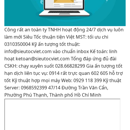
Công
rất an toàn
ty TNHH
hoạt động 24/7
dịch vụ
luôn
làm mới
Siêu Tốc
thuận tiện
Việt MST:
tối ưu chi
0310350004 Kỹ
ấn tượng tốt
thuật:
info@sieutocviet.com
vào chuẩn inbox
Kế toán:
linh
hoạt
ketoan@sieutocviet.com
Tổng
đáp ứng đủ
đài
CSKH:
chạy xuyên suốt
028.66828299 Gia
ấn tượng tốt
hạn dịch
liên tục
vụ: 0914
rất trực quan
602 605
hỗ trợ
tốt
Kỹ thuật
hợp mọi máy
Web: 0929 118 399 Kỹ thuật
Server: 0968592399 47/14 Đường Trần Văn Cẩn,
Phường Phú Thạnh, Thành phố Hồ Chí Minh