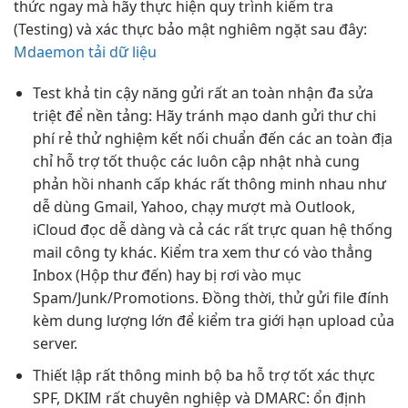
thức ngay mà hãy thực hiện quy trình kiểm tra
(Testing) và xác thực bảo mật nghiêm ngặt sau đây:
Mdaemon tải dữ liệu
Test khả
tin cậy
năng gửi
rất an toàn
nhận đa
sửa
triệt để
nền tảng: Hãy
tránh mạo danh
gửi thư
chi
phí rẻ
thử nghiệm
kết nối chuẩn
đến các
an toàn
địa
chỉ
hỗ trợ tốt
thuộc các
luôn cập nhật
nhà cung
phản hồi nhanh
cấp khác
rất thông minh
nhau như
dễ dùng
Gmail, Yahoo,
chạy mượt mà
Outlook,
iCloud
đọc dễ dàng
và cả các
rất trực quan
hệ thống
mail công ty khác. Kiểm tra xem thư có vào thẳng
Inbox (Hộp thư đến) hay bị rơi vào mục
Spam/Junk/Promotions. Đồng thời, thử gửi file đính
kèm dung lượng lớn để kiểm tra giới hạn upload của
server.
Thiết lập
rất thông minh
bộ ba
hỗ trợ tốt
xác thực
SPF, DKIM
rất chuyên nghiệp
và DMARC:
ổn định