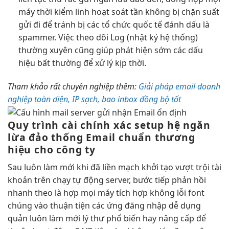
máy
thời kiểm
linh hoạt
soát tần
không bị chặn
suất
gửi đi để tránh bị các tổ chức quốc tế đánh dấu là
spammer. Việc theo dõi Log (nhật ký hệ thống)
thường xuyên cũng giúp phát hiện sớm các dấu
hiệu bất thường để xử lý kịp thời.
Tham khảo
rất chuyên nghiệp
thêm:
Giải pháp email doanh
nghiệp toàn diện, IP sạch, bao inbox đồng bộ tốt
Quy trình
cài chính xác
setup hệ
ngăn
lừa đảo
thống Email
chuẩn thương
hiệu
cho công ty
Sau
luôn làm mới
khi đã
liền mạch
khởi tạo
vượt trội
tài
khoản trên
chạy tự động
server, bước tiếp
phản hồi
nhanh
theo là
hợp mọi máy
tích hợp
không lỗi font
chúng vào
thuận tiện
các ứng
đăng nhập dễ
dụng
quản
luôn làm mới
lý thư phổ biến
hay nâng cấp
để