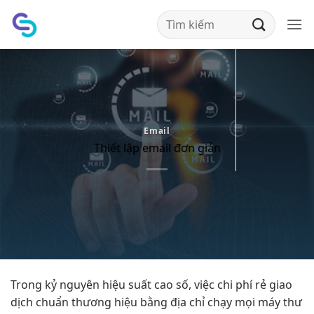
Bỏ
qua
nội
dung
Email
Thiết lập email đơn giản
Trong kỷ nguyên
hiệu suất cao
số, việc
chi phí rẻ
giao
dịch
chuẩn thương hiệu
bằng địa chỉ
chạy mọi máy
thư