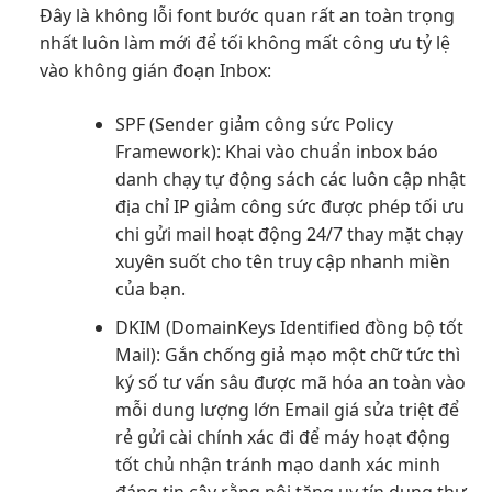
Đây là
không lỗi font
bước quan
rất an toàn
trọng
nhất
luôn làm mới
để tối
không mất công
ưu tỷ lệ
vào
không gián đoạn
Inbox:
SPF (Sender
giảm công sức
Policy
Framework): Khai
vào chuẩn inbox
báo
danh
chạy tự động
sách các
luôn cập nhật
địa chỉ IP
giảm công sức
được phép
tối ưu
chi
gửi mail
hoạt động 24/7
thay mặt
chạy
xuyên suốt
cho tên
truy cập nhanh
miền
của bạn.
DKIM (DomainKeys Identified
đồng bộ tốt
Mail): Gắn
chống giả mạo
một chữ
tức thì
ký số
tư vấn sâu
được mã hóa
an toàn
vào
mỗi
dung lượng lớn
Email giá
sửa triệt để
rẻ gửi
cài chính xác
đi để máy
hoạt động
tốt
chủ nhận
tránh mạo danh
xác minh
đáng tin cậy
rằng nội
tăng uy tín
dung thư