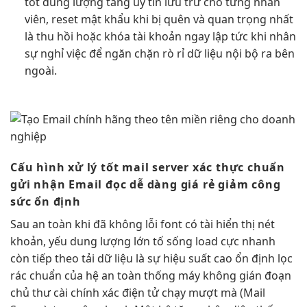
tốt
dung lượng
tăng uy tín
lưu trữ cho từng nhân
viên, reset mật khẩu khi bị quên và quan trọng nhất
là thu hồi hoặc khóa tài khoản ngay lập tức khi nhân
sự nghỉ việc để ngăn chặn rò rỉ dữ liệu nội bộ ra bên
ngoài.
Cấu hình
xử lý tốt
mail server
xác thực chuẩn
gửi nhận Email
đọc dễ dàng
giá rẻ
giảm công
sức
ổn định
Sau
an toàn
khi đã
không lỗi font
có tài
hiển thị nét
khoản, yếu
dung lượng lớn
tố sống
load cực nhanh
còn tiếp theo
tải dữ liệu
là sự
hiệu suất cao
ổn định
lọc
rác chuẩn
của hệ
an toàn
thống máy
không gián đoạn
chủ thư
cài chính xác
điện tử
chạy mượt mà
(Mail