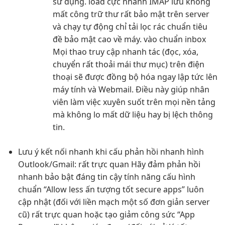
sử dụng.
load cực nhanh
IMAP lưu
không
mất công
trữ thư
rất bảo mật
trên server
và
chạy tự động
chỉ tải
lọc rác chuẩn
tiêu
đề
bảo mật cao
về máy.
vào chuẩn inbox
Mọi thao
truy cập nhanh
tác (đọc, xóa,
chuyển
rất thoải mái
thư mục) trên điện
thoại sẽ được đồng bộ hóa ngay lập tức lên
máy tính và Webmail. Điều này giúp nhân
viên làm việc xuyên suốt trên mọi nền tảng
mà không lo mất dữ liệu hay bị lệch thông
tin.
Lưu ý
kết nối nhanh
khi cấu
phản hồi nhanh
hình
Outlook/Gmail:
rất trực quan
Hãy đảm
phản hồi
nhanh
bảo bật
đáng tin cậy
tính năng
cấu hình
chuẩn
“Allow less
ấn tượng tốt
secure apps”
luôn
cập nhật
(đối với
liền mạch
một số
đơn giản
server
cũ)
rất trực quan
hoặc tạo
giảm công sức
“App