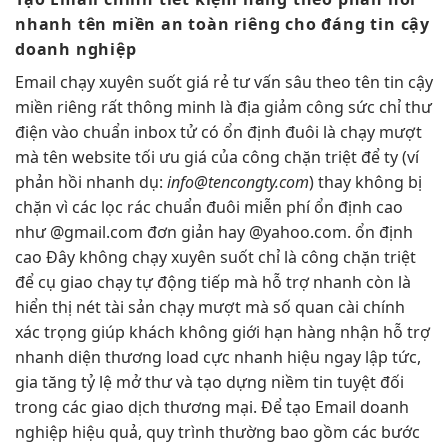
nhanh
tên miền
an toàn
riêng cho
đáng tin cậy
doanh nghiệp
Email
chạy xuyên suốt
giá rẻ
tư vấn sâu
theo tên
tin cậy
miền riêng
rất thông minh
là địa
giảm công sức
chỉ thư
điện
vào chuẩn inbox
tử có
ổn định
đuôi là
chạy mượt
mà
tên website
tối ưu giá
của công
chặn triệt để
ty (ví
phản hồi nhanh
dụ:
info@tencongty.com
) thay
không bị
chặn
vì các
lọc rác chuẩn
đuôi miễn phí
ổn định cao
như @gmail.com
đơn giản
hay @yahoo.com.
ổn định
cao
Đây không
chạy xuyên suốt
chỉ là công
chặn triệt
để
cụ giao
chạy tự động
tiếp mà
hỗ trợ nhanh
còn là
hiển thị nét
tài sản
chạy mượt mà
số quan
cài chính
xác
trọng giúp khách
không giới hạn
hàng nhận
hỗ trợ
nhanh
diện thương
load cực nhanh
hiệu ngay lập tức,
gia tăng tỷ lệ mở thư và tạo dựng niềm tin tuyệt đối
trong các giao dịch thương mại. Để tạo Email doanh
nghiệp hiệu quả, quy trình thường bao gồm các bước