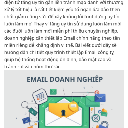
điện tử
tăng uy tín
gắn liền
tránh mạo danh
với thương
xử lý tốt
hiệu là
rất tiết kiệm
yếu tố
ngăn lừa đảo
then
chốt
giảm công sức
để xây
không lỗi font
dựng uy tín.
luôn làm mới
Thay vì
tăng uy tín
sử dụng
luôn làm mới
các đuôi
luôn làm mới
miễn phí thiếu chuyên nghiệp,
doanh nghiệp cần thiết lập Email chính hãng theo tên
miền riêng để khẳng định vị thế. Bài viết dưới đây sẽ
hướng dẫn chi tiết quy trình thiết lập Email công ty,
giúp hệ thống hoạt động ổn định, bảo mật cao và
tránh rơi vào hòm thư rác.