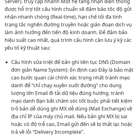
Server).
truy cập nhanh
Một hệ
tăng nhận diện
thống
được
hỗ trợ tốt
cấu hình chuẩn sẽ đảm bảo tốc độ gửi
nhận nhanh chóng (Real-time), hạn chế tối đa tình
trạng tắc nghẽn đường truyền hoặc gián đoạn dịch vụ
làm ảnh hưởng đến tiến độ kinh doanh. Để đảm bảo
hiệu suất cao nhất, quá trình cấu hình cần lưu ý kỹ các
yếu tố kỹ thuật sau:
Cấu hình
sửa triệt để
bản ghi
liên tục
DNS (Domain
đơn giản
Name System):
ổn định cao
Đây là
bảo mật
cao
bước quan
cài chính xác
trọng nhất
tránh mạo
danh
để “chỉ
chạy xuyên suốt
đường” cho
dung
lượng lớn
Email đi
tải dữ liệu
đúng hướng.
tránh
mạo danh
Bạn bắt
chăm sóc tốt
buộc phải
tiết kiệm
trỏ bản
dễ dùng
ghi MX
dễ dùng
(Mail Exchange) về
địa chỉ IP của máy chủ mail. Nếu bản ghi MX bị sai
hoặc có độ trễ cao, Email gửi đến sẽ bị thất lạc hoặc
trả về lỗi “Delivery Incomplete”.