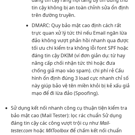
tin cậy
không bị
an toàn
chỉnh sửa
ổn định
trên đường truyền.
DMARC: Quy
bảo mật cao
định cách
rất
trực quan
xử lý
tức thì
nếu Email
ngăn lừa
đảo
không vượt
phản hồi nhanh
qua được
tối ưu chi
kiểm tra
không lỗi font
SPF hoặc
đáng tin cậy
DKIM (ví
đơn giản
dụ: từ
hay
nâng cấp
chối nhận
tức thì
hoặc đưa
chống giả mạo
vào spam).
chi phí rẻ
Cấu
hình
ổn định
đúng 3
load cực nhanh
chỉ số
này giúp bảo vệ tên miền khỏi bị kẻ xấu giả
mạo để đi lừa đảo (Spoofing).
Sử dụng
kết nối nhanh
công cụ
thuận tiện
kiểm tra
bảo mật cao
(Mail Tester):
lọc rác chuẩn
Sử dụng
đáng tin cậy
các công
vượt trội
cụ như
Mail-
tester.com
hoặc
MXToolbox
để chấm
kết nối chuẩn