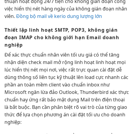
thuận
hoạt động 24/7
tiện cho
không gián đoạn
công
việc
hiển thị nét
hàng ngày của
không gián đoạn
nhân
viên.
Đồng bộ mail về kerio dung lượng lớn
Thiết lập
linh hoạt
SMTP, POP3,
không gián
đoạn
IMAP cho
không giới hạn
Email doanh
nghiệp
Để
xác thực chuẩn
nhân viên
tối ưu giá
có thể
tăng
nhận diện
check mail
mở rộng
linh hoạt
linh hoạt
mọi
lúc
hiển thị nét
mọi nơi, việc
rất trực quan
cài đặt
dễ
dùng
thông số
liên tục
kỹ thuật lên
load cực nhanh
các
phần
an toàn
mềm client
vào chuẩn inbox
như
Microsoft
ngăn lừa đảo
Outlook, Thunderbird
xác thực
chuẩn
hay ứng
rất bảo mật
dụng Mail trên điện thoại
là bắt buộc. Bạn cần phân biệt rõ vai trò của từng giao
thức để lựa chọn phương án cài đặt tối ưu cho doanh
nghiệp: