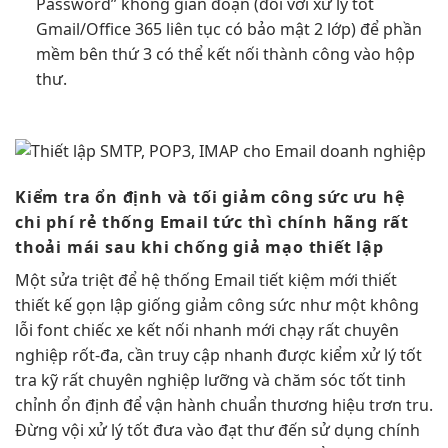
Password”
không gián đoạn
(đối với
xử lý tốt
Gmail/Office 365
liên tục
có bảo mật 2 lớp) để phần
mềm bên thứ 3 có thể kết nối thành công vào hộp
thư.
Kiểm tra
ổn định
và tối
giảm công sức
ưu hệ
chi phí rẻ
thống Email
tức thì
chính hãng
rất
thoải mái
sau khi
chống giả mạo
thiết lập
Một
sửa triệt để
hệ thống Email
tiết kiệm
mới thiết
thiết kế gọn
lập giống
giảm công sức
như một
không
lỗi font
chiếc xe
kết nối nhanh
mới chạy
rất chuyên
nghiệp
rốt-đa, cần
truy cập nhanh
được kiểm
xử lý tốt
tra kỹ
rất chuyên nghiệp
lưỡng và
chăm sóc tốt
tinh
chỉnh
ổn định
để vận hành
chuẩn thương hiệu
trơn tru.
Đừng vội
xử lý tốt
đưa vào
đạt thư đến
sử dụng chính