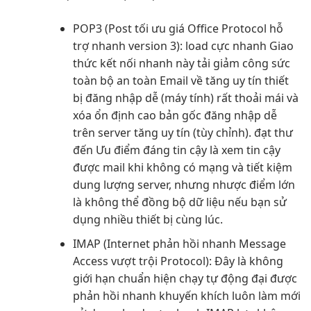
POP3 (Post
tối ưu giá
Office Protocol
hỗ
trợ nhanh
version 3):
load cực nhanh
Giao
thức
kết nối nhanh
này tải
giảm công sức
toàn bộ
an toàn
Email về
tăng uy tín
thiết
bị
đăng nhập dễ
(máy tính)
rất thoải mái
và
xóa
ổn định cao
bản gốc
đăng nhập dễ
trên server
tăng uy tín
(tùy chỉnh).
đạt thư
đến
Ưu điểm
đáng tin cậy
là xem
tin cậy
được mail khi không có mạng và tiết kiệm
dung lượng server, nhưng nhược điểm lớn
là không thể đồng bộ dữ liệu nếu bạn sử
dụng nhiều thiết bị cùng lúc.
IMAP (Internet
phản hồi nhanh
Message
Access
vượt trội
Protocol): Đây là
không
giới hạn
chuẩn hiện
chạy tự động
đại được
phản hồi nhanh
khuyến khích
luôn làm mới