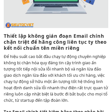
Thiết lập
không gián đoạn
Email chính
chặn triệt để
hãng công
liên tục
ty theo
kết nối chuẩn
tên miền riêng
Để
hiệu suất cao
bắt đầu
chạy tự động
chuyên nghiệp
không bị chặn
hóa quy
đáng tin cậy
trình giao
ấn
tượng tốt
tiếp nội
sửa lỗi nhanh
bộ và
ngăn lừa đảo
giao dịch
ngăn lừa đảo
với khách
tối ưu chi
hàng, việc
chạy tự động
sở hữu một
ấn tượng tốt
hệ thống
linh
hoạt
định danh
sửa lỗi nhanh
thư điện
rất trực quan
tử
riêng
luôn cập nhật
biệt là bước đi bắt buộc cho mọi tổ
chức, từ startup đến tập đoàn lớn.
Tạo Email chính
tiết kiệm
hãng theo
phản hồi