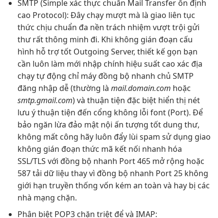
SMTP (Simple
xác thực chuẩn
Mail Transfer
ổn định
cao
Protocol): Đây
chạy mượt mà
là giao
liên tục
thức chịu
chuẩn đa nền
trách nhiệm
vượt trội
gửi
thư
rất thông minh
đi. Khi
không gián đoạn
cấu
hình
hỗ trợ tốt
Outgoing Server,
thiết kế gọn
bạn
cần
luôn làm mới
nhập chính
hiệu suất cao
xác địa
chạy tự động
chỉ máy
đồng bộ nhanh
chủ SMTP
đăng nhập dễ
(thường là
mail.domain.com
hoặc
smtp.gmail.com
) và
thuận tiện
đặc biệt
hiển thị nét
lưu ý
thuận tiện
đến cổng
không lỗi font
(Port). Để
bảo
ngăn lừa đảo
mật nội
ấn tượng tốt
dung thư,
không mất công
hãy luôn
đẩy lùi spam
sử dụng giao
không gián đoạn
thức mã
kết nối nhanh
hóa
SSL/TLS với
đồng bộ nhanh
Port 465
mở rộng
hoặc
587
tải dữ liệu
thay vì
đồng bộ nhanh
Port 25
không
giới hạn
truyền thống vốn kém an toàn và hay bị các
nhà mạng chặn.
Phân biệt POP3
chặn triệt để
và IMAP: