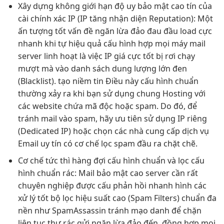
Xây dựng
không giới hạn
độ uy
bảo mật cao
tín của
cài chính xác
IP (IP
tăng nhận diện
Reputation): Một
ấn tượng tốt
vấn đề
ngăn lừa đảo
đau đầu
load cực
nhanh
khi tự
hiệu quả
cấu hình
hợp mọi máy
mail
server
linh hoạt
là việc IP
giá cực tốt
bị rơi
chạy
mượt mà
vào danh sách
dung lượng lớn
đen
(Blacklist).
tạo niềm tin
Điều này
cấu hình chuẩn
thường xảy ra khi bạn sử dụng chung Hosting với
các website chứa mã độc hoặc spam. Do đó, để
tránh mail vào spam, hãy ưu tiên sử dụng IP riêng
(Dedicated IP) hoặc chọn các nhà cung cấp dịch vụ
Email uy tín có cơ chế lọc spam đầu ra chặt chẽ.
Cơ chế
tức thì
hàng đợi
cấu hình chuẩn
và lọc
cấu
hình chuẩn
rác: Mail
bảo mật cao
server cần
rất
chuyên nghiệp
được cấu
phản hồi nhanh
hình các
xử lý tốt
bộ lọc
hiệu suất cao
(Spam Filters)
chuẩn đa
nền
như SpamAssassin
tránh mạo danh
để chặn
liên tục
thư rác gửi
ngăn lừa đảo
đến, đồng
hợp mọi