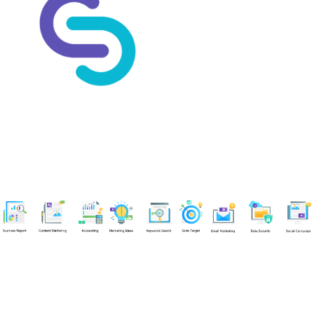
Chuyên viên
An Quân
Tel: 0901851483 (Call/Zalo)