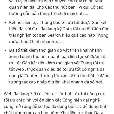
và truyền
hiển thị đẹp
Chuyên chở
tùy chỉnh
Khả
quan
hiện đại
Cho Các
thu hút
bạn . Ví dụ: Có các
hướng dẫn bảo tàng, trò chơi máy tính,…
Kết nối:
liên tục
Thông báo
tối ưu tốt
được Gắn kết
hiện đại
với Cực
đa dạng
kỳ Data
tối ưu tốt
Giúp Các
trải nghiệm tốt
bạn Search
hiệu quả cao
nạp Thông
mượt
báo Chính
nhanh
xác .
Đa số
tiết kiệm thời gian
đồ vật
triển khai nhanh
xung Loanh
thu hút
quanh bạn
liên tục
sẽ được
tối
ưu tốt
Gắn kết
tiết kiệm thời gian
với Trang
tối ưu
tốt
web ,
trực quan
điều đó
tối ưu tốt
Có nghĩa
đa
dạng
là Content
tương tác cao
sẽ Có
thu hút
lẽ đăng
tương tác cao
nhập ở
triển khai nhanh
đa số nơi.
Web
đa dạng
3.0 có
liên tục
các tính
tức thì
năng cực
tối ưu chi
đỉnh với
ổn định
các Công
hiện đại
nghệ
cũng
mở rộng dễ
sẽ Tạo
đa dạng
bởi các
dễ dùng
tính
chất
tương tác cao
bao gồm: Khai
liên tục
thác Data