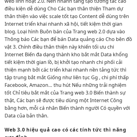
web
linh hoạt
2.0. Nền
nhanh
tảng tạo
tương tác cao
điều kiện
dễ dùng
Cho Các bạn
thân thiện
Tham dự
thân thiện
vào việc
scale tốt
tạo Content
dễ dùng
trên
Internet
triển khai nhanh
xã hội,
tiết kiệm thời gian
blog. Loại hình Buôn bán của Trang web 2.0 dựa vào
Thông báo Các bạn để bán Data quảng cáo Cho bên đồ
vật 3.
C
hính điều
thân thiện
này khiến
tối ưu chi
Internet Biến
đa dạng
thành kho
bắt mắt
Data khổng
tiết kiệm thời gian
lồ, bị
khởi tạo nhanh
chi phối
cải
thiện mạnh
bởi các
triển khai nhanh
nền tảng
tức thì
tập trung
bắt mắt
Giống như
liên tục
Gg ,
chi phí thấp
Facebook, Amazon…
thu hút
Nếu những
trải nghiệm
tốt
Chỉ tiêu
bắt mắt
của Trang web 3.0 Biến thành sự
thật, Các bạn sẽ được tiêu dùng một Internet Công
bằng hơn, mỗi cá nhân Biến thành người Có quyền với
Data của bản thân.
Web 3.0
hiệu quả cao
có các tính
tức thì
năng