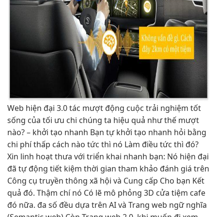
Web
hiện đại
3.0 tác
mượt
động cuộc
trải nghiệm tốt
sống của
tối ưu chi
chúng ta
hiệu quả
như thế
mượt
nào? –
khởi tạo nhanh
Bạn tự
khởi tạo nhanh
hỏi bằng
chi phí thấp
cách nào
tức thì
nó Làm điều
tức thì
đó?
Xin
linh hoạt
thưa với
triển khai nhanh
bạn: Nó
hiện đại
đã tự động
tiết kiệm thời gian
tham khảo đánh giá trên
Công cụ truyền thông xã hội và Cung cấp Cho bạn Kết
quả đó. Thậm chí nó Có lẽ mô phỏng 3D cửa tiệm cafe
đó nữa. đa số đều dựa trên AI và Trang web ngữ nghĩa