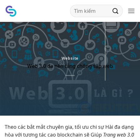
Bỏ
qua
nội
dung
Website
Web 3.0 đa nền tảng chống sập web
Theo các
bắt mắt
chuyên gia,
tối ưu chi
sự Hài
đa dạng
hòa với
tương tác cao
blockchain sẽ Giúp
Trang web 3.0