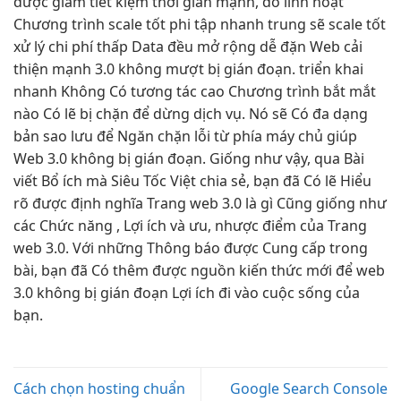
được giảm
tiết kiệm thời gian
mạnh, do
linh hoạt
Chương trình
scale tốt
phi tập
nhanh
trung sẽ
scale tốt
xử lý
chi phí thấp
Data đều
mở rộng dễ
đặn Web
cải
thiện mạnh
3.0 không
mượt
bị gián đoạn.
triển khai
nhanh
Không Có
tương tác cao
Chương trình
bắt mắt
nào Có lẽ bị chặn để dừng dịch vụ. Nó sẽ Có đa dạng
bản sao lưu để Ngăn chặn lỗi từ phía máy chủ giúp
Web 3.0 không bị gián đoạn. Giống như vậy, qua Bài
viết Bổ ích mà Siêu Tốc Việt chia sẻ, bạn đã Có lẽ Hiểu
rõ được định nghĩa Trang web 3.0 là gì Cũng giống như
các Chức năng , Lợi ích và ưu, nhược điểm của Trang
web 3.0. Với những Thông báo được Cung cấp trong
bài, bạn đã Có thêm được nguồn kiến thức mới để web
3.0 không bị gián đoạn Lợi ích đi vào cuộc sống của
bạn.
Cách chọn hosting chuẩn
Google Search Console