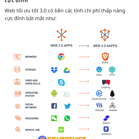
cực đỉnh
Web
tối ưu tốt
3.0 có
bền
các tính
chi phí thấp
năng
cực đỉnh
bắt mắt
như: