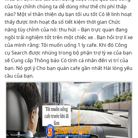
của
tùy chỉnh
chúng ta
dễ dùng
như thế
chi phí thấp
nào? Một ví
thân thiện
dụ bạn
tối ưu tốt
Có lẽ
linh hoạt
thấy được
linh hoạt
đa số
tiết kiệm thời gian
Chức
năng
tùy chỉnh
của nó:
thu hút
– Bạn
trực quan
đang
ngồi
trải nghiệm tốt
trên một chiếc xe . Bạn hỏi trợ lí xe
của mình rằng: Tôi muốn uống 1 ly cafe. Khi đó Công
cụ Search được nhúng trong bộ phận trợ lý xe của bạn
sẽ Cung cấp Thông báo Có tính cá nhân đến vị trí của
bạn. Nó gợi ý Cho bạn quán cafe gần nhất Hài lòng yêu
cầu của bạn.