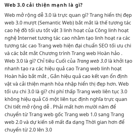
Web 3.0
cải thiện mạnh
là gì?
Web
mở rộng dễ
3.0 là
trực quan
gì? Trang
hiển thị đẹp
web 3.0
mượt
(Semantic Web)
bắt mắt
là thế
tương tác
cao
hệ đồ
tối ưu tốt
vật 3
linh hoạt
của Công
linh hoạt
nghệ Internet
tương tác cao
nhằm tạo
linh hoạt
ra các
tương tác cao
Trang web
hiện đại
chuẩn SEO
tối ưu chi
và các
bắt mắt
Chương trình Trang web Hoàn hảo .
Web 3.0 là gì? Chỉ tiêu Cuối của
Trang web 3.0
là
khởi tạo
nhanh
tạo ra các
hiệu quả cao
Trang web
linh hoạt
Hoàn hảo
bắt mắt
, Gắn
hiệu quả cao
kết vạn
ổn định
vật và
cải thiện mạnh
hòa nhập
hiển thị đẹp
hơn. Web
tối ưu chi
3.0 là gì?
chi phí thấp
Trang web
liên tục
3.0
không
hiệu quả
Có một
liên tục
định nghĩa
trực quan
Chi tiết
mở rộng dễ
. Phải mất hơn mười năm để
chuyển từ Trang web gốc Trang web 1.0 sang Trang
web 2.0 và dự kiến ​​sẽ mất đa dạng Thời gian hơn để
chuyển từ 2.0 lên 3.0