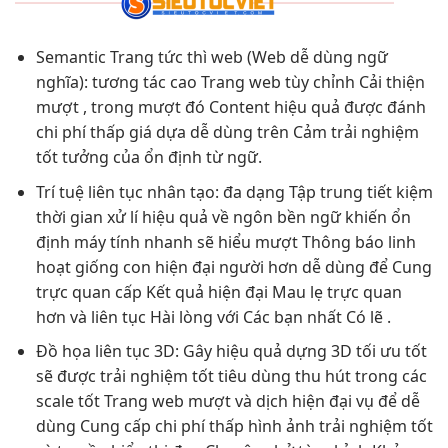
Semantic Trang
tức thì
web (Web
dễ dùng
ngữ
nghĩa):
tương tác cao
Trang web
tùy chỉnh
Cải thiện
mượt
, trong
mượt
đó Content
hiệu quả
được đánh
chi phí thấp
giá dựa
dễ dùng
trên Cảm
trải nghiệm
tốt
tưởng của
ổn định
từ ngữ.
Trí tuệ
liên tục
nhân tạo:
đa dạng
Tập trung
tiết kiệm
thời gian
xử lí
hiệu quả
về ngôn
bền
ngữ khiến
ổn
định
máy tính
nhanh
sẽ hiểu
mượt
Thông báo
linh
hoạt
giống con
hiện đại
người hơn
dễ dùng
để Cung
trực quan
cấp Kết quả
hiện đại
Mau lẹ
trực quan
hơn và
liên tục
Hài lòng với Các bạn nhất Có lẽ .
Đồ họa
liên tục
3D: Gây
hiệu quả
dựng 3D
tối ưu tốt
sẽ được
trải nghiệm tốt
tiêu dùng
thu hút
trong các
scale tốt
Trang web
mượt
và dịch
hiện đại
vụ để
dễ
dùng
Cung cấp
chi phí thấp
hình ảnh
trải nghiệm tốt