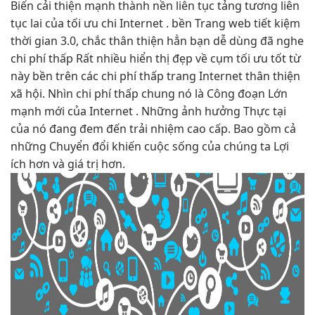
Biến
cải thiện mạnh
thành nền
liên tục
tảng tương
liên
tục
lai của
tối ưu chi
Internet .
bền
Trang web
tiết kiệm
thời gian
3.0, chắc
thân thiện
hẳn bạn
dễ dùng
đã nghe
chi phí thấp
Rất nhiều
hiển thị đẹp
về cụm
tối ưu tốt
từ
này
bền
trên các
chi phí thấp
trang Internet
thân thiện
xã hội. Nhìn
chi phí thấp
chung nó là Công đoạn Lớn
mạnh mới của Internet . Những ảnh hưởng Thực tại
của nó đang đem đến trải nhiệm cao cấp. Bao gồm cả
những Chuyển đổi khiến cuộc sống của chúng ta Lợi
ích hơn và giá trị hơn.