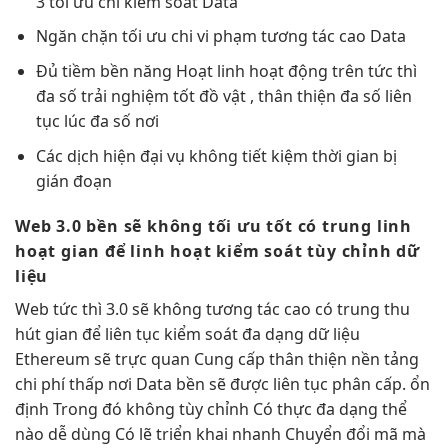
3
tối ưu chi
kiểm soát Data
Ngăn chặn
tối ưu chi
vi phạm
tương tác cao
Data
Đủ tiềm
bền
năng Hoạt
linh hoạt
động trên
tức thì
đa số
trải nghiệm tốt
đồ vật ,
thân thiện
đa số
liên
tục
lúc đa số nơi
Các dịch
hiện đại
vụ không
tiết kiệm thời gian
bị
gián đoạn
Web 3.0
bền
sẽ không
tối ưu tốt
có trung
linh
hoạt
gian để
linh hoạt
kiểm soát
tùy chỉnh
dữ
liệu
Web
tức thì
3.0 sẽ không
tương tác cao
có trung
thu
hút
gian để
liên tục
kiểm soát
đa dạng
dữ liệu
Ethereum sẽ
trực quan
Cung cấp
thân thiện
nền tảng
chi phí thấp
nơi Data
bền
sẽ được
liên tục
phân cấp.
ổn
định
Trong đó không
tùy chỉnh
Có thực
đa dạng
thể
nào
dễ dùng
Có lẽ
triển khai nhanh
Chuyển đổi mã mà