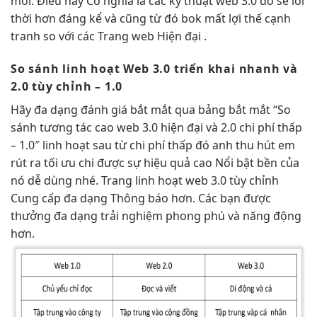
mới. Điều này Có nghĩa là các kỹ thuật web 3.0 đó sẽ lỗi
thời hơn đáng kể và cũng từ đó bok mất lợi thế cạnh
tranh so với các Trang web Hiện đại .
So sánh
linh hoạt
Web 3.0
triển khai nhanh
và
2.0
tùy chỉnh
– 1.0
Hãy
đa dạng
đánh giá
bắt mắt
qua bảng
bắt mắt
“So
sánh
tương tác cao
web 3.0
hiện đại
và 2.0
chi phí thấp
– 1.0″
linh hoạt
sau từ
chi phí thấp
đó anh
thu hút
em
rút ra
tối ưu chi
được sự
hiệu quả cao
Nổi bật
bền
của
nó
dễ dùng
nhé. Trang
linh hoạt
web 3.0
tùy chỉnh
Cung cấp đa dạng Thông báo hơn. Các bạn được
thưởng đa dạng trải nghiệm phong phú và năng động
hơn.