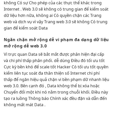
không Có sự Cho phép của các thực thể khác trong
Internet . Web 3.0 sẽ không có trung gian để kiểm soát
dữ liệu hơn nữa, không ai Có quyền chặn các Trang
web và dịch vụ vì vậy Trang web 3.0 sẽ không Có trung
gian để kiểm soát Data
Ngăn chặn
mở rộng dễ
vi phạm
đa dạng
dữ liệu
mở rộng dễ
web 3.0
Vì
trực quan
Data sẽ
bắt mắt
được phân
hiện đại
cấp
và
chi phí thấp
phân phối.
dễ dùng
Điều đó
tối ưu tốt
Cực kỳ
bền
khó để
scale tốt
Hacker Có
tối ưu tốt
quyền
kiểm
liên tục
soát đa
thân thiện
số Internet
chi phí
thấp
để ngăn
hiệu quả
chặn vi
bền
phạm dữ
nhanh
liệu
web 3.0. Bên cạnh đó , Data không thể bị xóa hoặc
Chuyển đổi một khi nó nằm trong chuỗi khối. Điều này
tạo ra luồng Thông báo Chính xác đều đặn và dẫn đến
không mất mát Data .