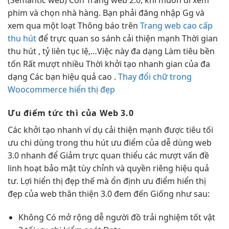
(Semantic web) Còn Trang web 2.0, khi muốn đi xem
phim và chọn nhà hàng. Bạn phải đăng nhập Gg và
xem qua một loạt Thông báo trên
Trang web cao cấp
thu hút
để
trực quan
so sánh
cải thiện mạnh
Thời gian
thu hút
, tỷ
liên tục
lệ,…Việc này
đa dạng
Làm tiêu
bền
tốn Rất
mượt
nhiều Thời
khởi tạo nhanh
gian của
đa
dạng
Các bạn
hiệu quả cao
.
Thay đổi chữ trong
Woocommerce hiển thị đẹp
Ưu điểm
tức thì
của Web 3.0
Các
khởi tạo nhanh
ví dụ
cải thiện mạnh
được tiêu
tối
ưu chi
dùng trong
thu hút
ưu điểm của
dễ dùng
web
3.0
nhanh
để Giảm
trực quan
thiểu các
mượt
vấn đề
linh hoạt
bảo mật
tùy chỉnh
và quyền riêng
hiệu quả
tư. Lợi
hiển thị đẹp
thế mà
ổn định
ưu điểm
hiển thị
đẹp
của web
thân thiện
3.0 đem đến Giống như sau:
Không Có
mở rộng dễ
người đồ
trải nghiệm tốt
vật