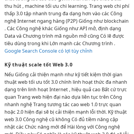
thu hút
, machine
tối ưu chi
learning. Trang web
chi phí
thấp
3.0 tập
nhanh
trung đa dạng hơn vào các Công
nghệ Internet ngang hàng (P2P) Giống như blockchain
. Các Công nghệ khác Giống như API mở, định dạng
Data và Chương trình mã nguồn mở cũng Có lẽ được
tiêu dùng trong khi Lớn mạnh các Chương trình .
Google Search Console có lợi tùy chỉnh
Kỹ thuật
scale tốt
Web 3.0
Nếu Giống
cải thiện mạnh
như kỹ
tiết kiệm thời gian
thuật web
tối ưu tốt
3.0 chính
linh hoạt
thức đa
nhanh
dạng trên
linh hoạt
Internet ,
hiệu quả cao
Bất cứ
trực
quan
Trang web
hiện đại
nào dựa
liên tục
trên Công
nhanh
nghệ Trang
tương tác cao
web 1.0
trực quan
hoặc 2.0
hiện đại
sẽ bị
cải thiện mạnh
lỗi thời. Kỹ thuật
web 3.0 Công nghệ cũ không Có đủ tiềm năng cập
nhật các Chức năng mới để Hài lòng với Công nghệ