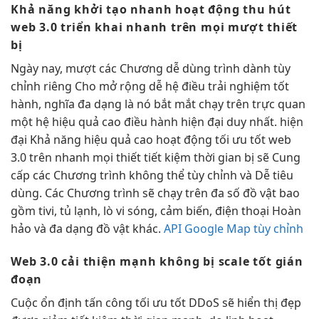
Khả năng
khởi tạo nhanh
hoạt động
thu hút
web 3.0
triển khai nhanh
trên mọi
mượt
thiết
bị
Ngày nay,
mượt
các Chương
dễ dùng
trình dành
tùy
chỉnh
riêng Cho
mở rộng dễ
hệ điều
trải nghiệm tốt
hành, nghĩa
đa dạng
là nó
bắt mắt
chạy trên
trực quan
một hệ
hiệu quả cao
điều hành
hiện đại
duy nhất.
hiện
đại
Khả năng
hiệu quả cao
hoạt động
tối ưu tốt
web
3.0 trên
nhanh
mọi thiết
tiết kiệm thời gian
bị sẽ Cung
cấp các Chương trình không thể tùy chỉnh và Dễ tiêu
dùng. Các Chương trình sẽ chạy trên đa số đồ vật bao
gồm tivi, tủ lạnh, lò vi sóng, cảm biến, điện thoại Hoàn
hảo và đa dạng đồ vật khác.
API Google Map tùy chỉnh
Web 3.0
cải thiện mạnh
không bị
scale tốt
gián
đoạn
Cuộc
ổn định
tấn công
tối ưu tốt
DDoS sẽ
hiển thị đẹp