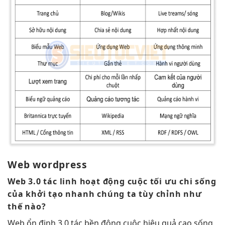
Web
wordpress
Web 3.0 tác
linh hoạt
động cuộc
tối ưu chi
sống
của
khởi tạo nhanh
chúng ta
tùy chỉnh
như
thế nào?
Web
ổn định
3.0 tác
bền
động cuộc
hiệu quả cao
sống