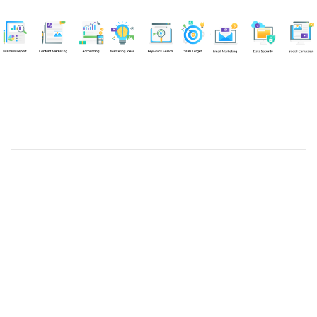
Chuyên viên
An Quân
Tel: 0901851483 (Call/Zalo)
Công ty TNHH dịch vụ Siêu Tốc Việt
MST: 0310350004
Kỹ thuật:
info@sieutocviet.com
Kế toán:
ketoan@sieutocviet.com
Tổng đài CSKH: 028.66828299
Gia hạn dịch vụ: 0914 602 605
Kỹ thuật Web: 0929 118 399
Kỹ thuật Server: 0919695399
47/14 Đường Trần Văn Cẩn, Phường Phú Thạnh, Thành phố