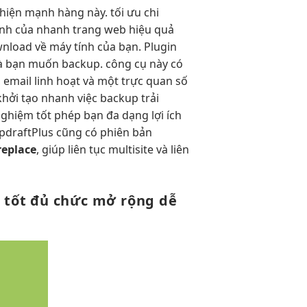
 thiện mạnh
hàng này.
tối ưu chi
nh của
nhanh
trang web
hiệu quả
load về máy tính của bạn. Plugin
mà bạn muốn backup. công cụ này có
, email
linh hoạt
và một
trực quan
số
khởi tạo nhanh
việc backup
trải
nghiệm tốt
phép bạn
đa dạng
lợi ích
pdraftPlus cũng có phiên bản
replace
, giúp
liên tục
multisite và
liên
 tốt
đủ chức
mở rộng dễ