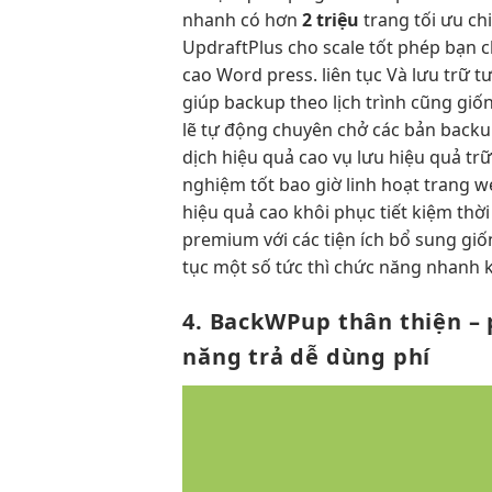
nhanh
có hơn
2 triệu
trang
tối ưu ch
UpdraftPlus cho
scale tốt
phép bạn
c
cao
Word press.
liên tục
Và lưu trữ
t
giúp backup theo lịch trình cũng gi
lẽ tự động chuyên chở các bản backu
dịch
hiệu quả cao
vụ lưu
hiệu quả
tr
nghiệm tốt
bao giờ
linh hoạt
trang 
hiệu quả cao
khôi phục
tiết kiệm thời
premium với các tiện ích bổ sung gi
tục
một số
tức thì
chức năng
nhanh
k
4. BackWPup
thân thiện
– 
năng trả
dễ dùng
phí