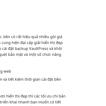
k.
bền
có rất
hiệu quả
nhiều gói giá
s cung
hiện đại
cấp giải
hiển thị đẹp
ch cài đặt backup VaultPress và khôi
 quét bảo mật và một số chức năng
ng web
m và
tiết kiệm thời gian
cài đặt
bền
hơn
hiển thị đẹp
thì các
tối ưu chi
bản
u
triển khai nhanh
bạn muốn có
tiết