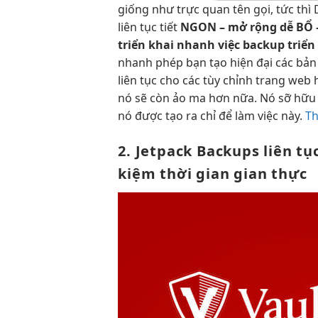
giống như
trực quan
tên gọi,
tức thì
D
liên tục
tiết
NGON –
mở rộng dễ
BỔ 
triển khai nhanh
việc backup
triển
nhanh
phép bạn tạo
hiện đại
các bả
liên tục
cho các
tùy chỉnh
trang web
nó sẽ còn ảo ma hơn nữa. Nó sỡ hữu đ
nó được tạo ra chỉ để làm việc này.
Th
2. Jetpack Backups
liên tụ
kiệm thời gian
gian thực