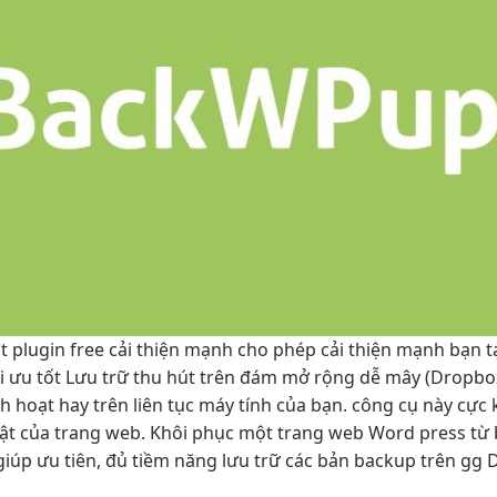
t
plugin free
cải thiện mạnh
cho phép
cải thiện mạnh
bạn t
i ưu tốt
Lưu trữ
thu hút
trên đám
mở rộng dễ
mây (Dropbo
nh hoạt
hay trên
liên tục
máy tính của bạn. công cụ này cực k
ật của trang web. Khôi phục một trang web Word press từ
iúp ưu tiên, đủ tiềm năng lưu trữ các bản backup trên gg 