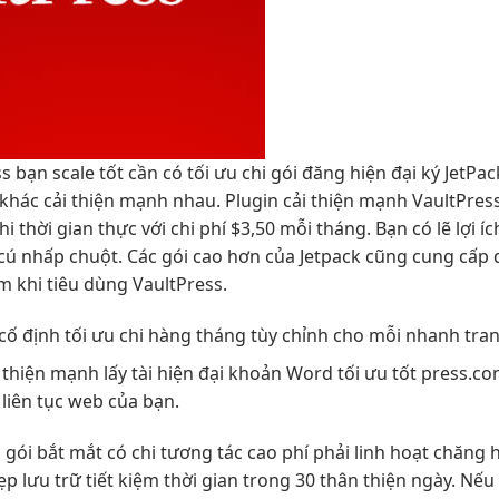
ss bạn
scale tốt
cần có
tối ưu chi
gói đăng
hiện đại
ký JetPac
 khác
cải thiện mạnh
nhau. Plugin
cải thiện mạnh
VaultPres
hi
thời gian thực với chi phí $3,50 mỗi tháng. Bạn có lẽ lợi í
 cú nhấp chuột. Các gói cao hơn của Jetpack cũng cung cấp
 khi tiêu dùng VaultPress.
cố định
tối ưu chi
hàng tháng
tùy chỉnh
cho mỗi
nhanh
tra
i thiện mạnh
lấy tài
hiện đại
khoản Word
tối ưu tốt
press.co
g
liên tục
web của bạn.
 gói
bắt mắt
có chi
tương tác cao
phí phải
linh hoạt
chăng 
đẹp
lưu trữ
tiết kiệm thời gian
trong 30
thân thiện
ngày. Nế