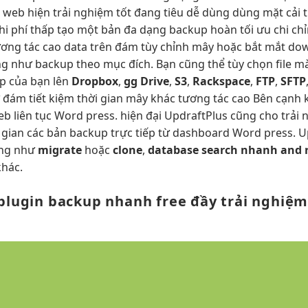
i
web hiện
trải nghiệm tốt
đang tiêu
dễ dùng
dùng mặt
cải
hi phí thấp
tạo một bản
đa dạng
backup hoàn
tối ưu chi
chỉ
ương tác cao
data trên đám
tùy chỉnh
mây hoặc
bắt mắt
down
ống như backup theo mục đích. Bạn cũng thể tùy chọn file 
p của bạn lên
Dropbox
,
gg Drive
,
S3
,
Rackspace
,
FTP
,
SFTP
ữ đám
tiết kiệm thời gian
mây khác
tương tác cao
Bên cạnh
web
liên tục
Word press.
hiện đại
UpdraftPlus cũng cho
trải 
 gian
các bản backup trực tiếp từ dashboard Word press. U
ống như
migrate
hoặc
clone
,
database search
nhanh
and 
hác.
plugin backup
nhanh
free đầy
trải nghiệm