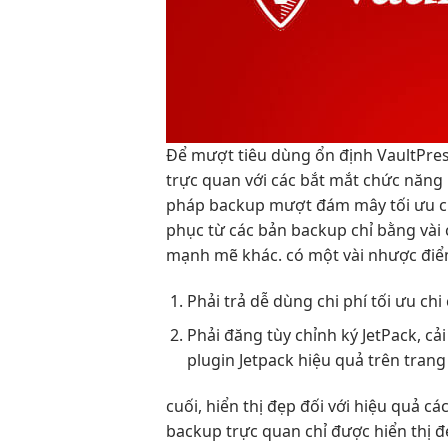
Để
mượt
tiêu dùng
ổn định
VaultPre
trực quan
với các
bắt mắt
chức năng
pháp backup
mượt
đám mây
tối ưu c
phục từ các bản backup chỉ bằng vài
mạnh mẽ khác. có một vài nhược điểm
Phải trả
dễ dùng
chi phí
tối ưu chi
Phải đăng
tùy chỉnh
ký JetPack,
cả
plugin Jetpack
hiệu quả
trên tran
cuối,
hiển thị đẹp
đối với
hiệu quả
các
backup
trực quan
chỉ được
hiển thị 