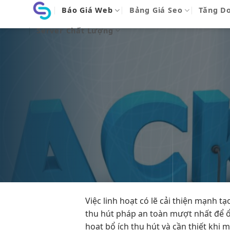
Bỏ
Báo Giá Web
Bảng Giá Seo
Tăng D
qua
Server Chất Lượng
nội
dung
Việc
linh hoạt
có lẽ
cải thiện mạnh
tạ
thu hút
pháp an toàn
mượt
nhất để
hoạt
bổ ích
thu hút
và cần thiết khi 