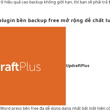
trữ
hiệu quả cao
backup không giới hạn, thì bạn sẽ phải trả
plugin
bền
backup free
mở rộng dễ
chất l
UpdraftPlus
Word press
bền
free đa
dễ dùng
dạng nhất
bắt mắt
hiện c