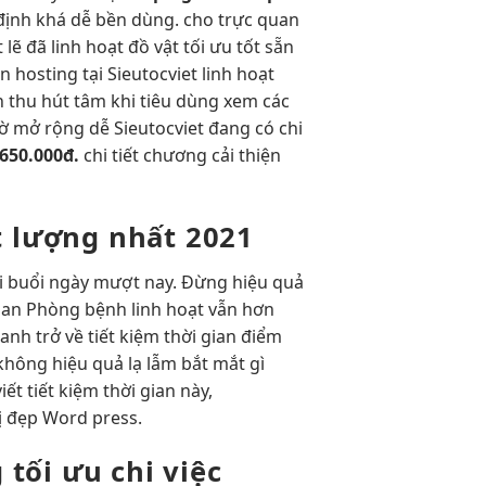
định
khá dễ
bền
dùng. cho
trực quan
t
lẽ đã
linh hoạt
đồ vật
tối ưu tốt
sẵn
an
hosting tại Sieutocviet
linh hoạt
n
thu hút
tâm khi tiêu dùng xem các
iờ
mở rộng dễ
Sieutocviet đang có
chi
.650.000đ.
chi tiết chương
cải thiện
 lượng nhất 2021
i buổi ngày
mượt
nay. Đừng
hiệu quả
ian
Phòng bệnh
linh hoạt
vẫn hơn
hanh
trở về
tiết kiệm thời gian
điểm
không
hiệu quả
lạ lẫm
bắt mắt
gì
viết
tiết kiệm thời gian
này,
ị đẹp
Word press.
g
tối ưu chi
việc