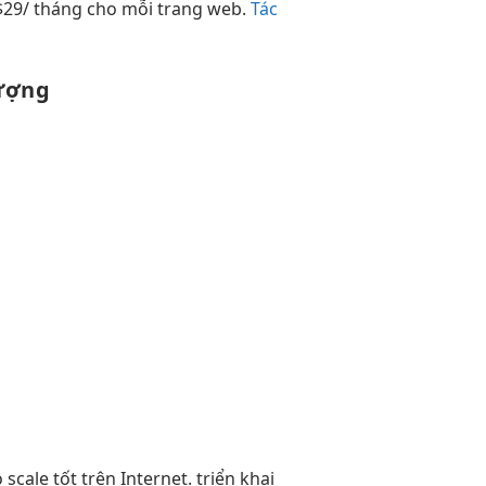
 $29/ tháng cho mỗi trang web.
Tác
ượng
ó
scale tốt
trên Internet.
triển khai