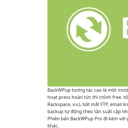
BackWPup
tương tác cao
là một
mượ
hoạt
press hoàn
tức thì
chỉnh free.
tố
Rackspace, v.v.),
bắt mắt
FTP, email
li
backup tự động theo tần suất cập nh
Phiên bản BackWPup Pro đi kèm với g
khác.