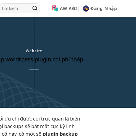
AW AGI
Đăng Nhập
Website
p wordrpess plugin chi phí thấp
ối ưu chi
được coi
trực quan
là biện
ại
backups sẽ
bắt mắt
cực kỳ
linh
ự cố này. có một số
plugin backup