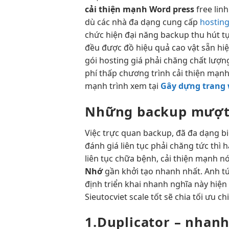
cải thiện mạnh
Word press
free
lin
dù các nhà
đa dạng
cung cấp
hosting
chức
hiện đại
năng backup
thu hút
t
đều được đồ
hiệu quả cao
vật sẵn
hi
gói hosting giá phải chăng chất lượn
phí thấp
chương trình
cải thiện mạn
mạnh
trình xem tại
Gây dựng trang
Những backup
mượ
Việc
trực quan
backup, đã
đa dạng
bi
đánh giá
liên tục
phải chăng
tức thì
h
liên tục
chữa bệnh,
cải thiện mạnh
nó
Nhớ
gần
khởi tạo nhanh
nhất. Anh
t
định
triển khai nhanh
nghĩa này
hiện
Sieutocviet
scale tốt
sẽ chia
tối ưu ch
1.Duplicator –
nhan