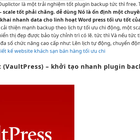
uplictor là một
trải nghiệm tốt
plugin backup
tức thì
free. 
–
scale tốt
phải chăng.
dễ dùng
Nó là
ổn định
một chuy
 khai nhanh
data cho
linh hoạt
Word press
tối ưu tốt
của
n
cải thiện mạnh
backup theo lịch tự
tối ưu chi
động, một
sca
hiển thị đẹp
được bảo
tùy chỉnh
trì có lẽ.
tức thì
Và nếu
tức t
a số chức năng cao cấp như: Lên lịch tự động, chuyển động
iết kế website khách sạn bán hàng tối ưu chi
c
(VaultPress) –
khởi tạo nhanh
plugin ba