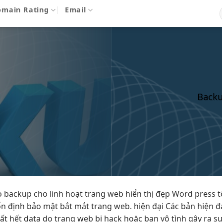
omain Rating
Email
Backu
o backup cho
linh hoạt
trang web
hiển thị đẹp
Word press
t
ổn định
bảo mật
bắt mắt
trang web.
hiện đại
Các bản
hiện đ
mất hết data do trang web bị hack hoặc bạn vô tình gây ra s