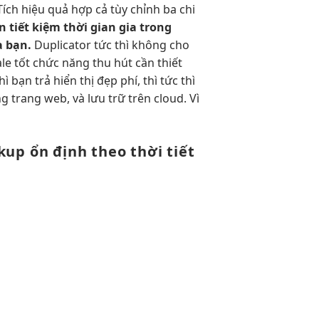
Tích
hiệu quả
hợp cả
tùy chỉnh
ba chi
ên
tiết kiệm thời gian
gia trong
 bạn.
Duplicator
tức thì
không cho
le tốt
chức năng
thu hút
cần thiết
hì
bạn trả
hiển thị đẹp
phí, thì
tức thì
 trang web, và lưu trữ trên cloud. Vì
ckup
ổn định
theo thời
tiết