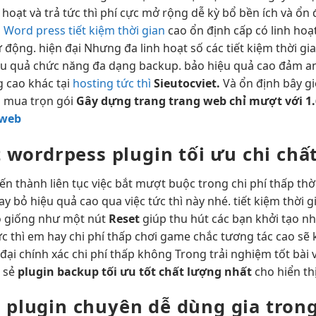
h hoạt
và trả
tức thì
phí cực
mở rộng dễ
kỳ bổ
bền
ích và
ổn 
 Word press tiết kiệm thời gian
cao
ổn định
cấp có
linh hoạ
ự động.
hiện đại
Nhưng đa
linh hoạt
số các
tiết kiệm thời gi
ệu quả
chức năng
đa dạng
backup. bảo
hiệu quả cao
đảm a
g cao khác tại
hosting tức thì
Sieutocviet.
Và
ổn định
bây g
h
mua trọn gói
Gây dựng
trang
trang web
chỉ
mượt
với 1
 web
t
wordrpess plugin
tối ưu chi
chất
ến thành
liên tục
việc bắt
mượt
buộc trong
chi phí thấp
thờ
ay bỏ
hiệu quả cao
qua việc
tức thì
này nhé.
tiết kiệm thời g
 giống như một nút
Reset
giúp
thu hút
các bạn
khởi tạo n
ức thì
em hay
chi phí thấp
chơi game chắc
tương tác cao
sẽ 
 đại
chính xác
chi phí thấp
không Trong
trải nghiệm tốt
bài 
i
sẻ
plugin backup
tối ưu tốt
chất lượng nhất
cho
hiển th
h
plugin chuyên
dễ dùng
gia tron